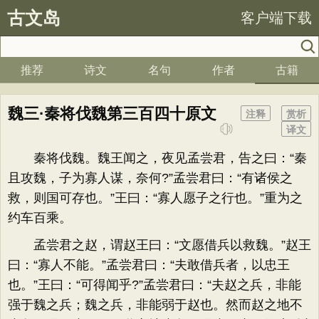
古文岛
客户端下载
推荐
诗文
名句
作者
古籍
魏三·秦将伐魏第三百四十原文
注释
赏析
译文
秦将伐魏。魏王闻之，夜见孟尝君，告之曰：“秦
且攻魏，子为寡人谋，奈何?”孟尝君曰：“有诸侯之
救，则国可存也。”王曰：“寡人愿子之行也。”重为之
约车百乘。
孟尝君之赵，谓赵王曰：“文愿借兵以救魏。”赵王
曰：“寡人不能。”孟尝君曰：“夫敢借兵者，以忠王
也。”王曰：“可得闻乎?”孟尝君曰：“夫赵之兵，非能
强于魏之兵；魏之兵，非能弱于赵也。然而赵之地不