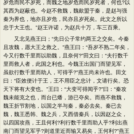
岁危而民不岁死，而魏之地岁危而民岁死者，何也?以
其西为赵蔽也。今赵不救魏，魏歃盟于秦，是赵与强
秦为界也，地亦且岁危，民亦且岁死矣。此文之所以
忠于大王也。”赵王许诺，为赵兵十万，车三百乘。
又北见燕王曰；“先日公子常约两王之交矣。今秦
且攻魏，愿大王之救之。”燕王曰：“吾岁不熟二年矣，
今又行数千里而以助魏，且奈何?”田文曰：“夫行数千
里而救人者，此国之利也。今魏王出国门而望见军，
虽欲行数千里而助人，可得乎?”燕王尚未许也。田文
曰：“臣效便计于王，王不用臣之忠计，文请行矣。恐
天下将有大变也。”王曰：“大变可得闻乎?”曰：“秦攻
魏未能克之也，而台已燔，游已夺矣。而燕不救魏，
魏王折节割地，以国之半与秦，秦必去矣。秦已去
魏，魏王悉韩、魏之兵，又西借秦兵，以因赵之众，
以四国攻燕，王且何利?利行数千里而助人乎?利出燕
南门而望见军乎?则道里近而输又易矣，王何利?”燕王