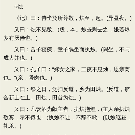
○烛
《记》曰：侍坐於所尊敬，烛至，起。(异昼夜。)
又曰：烛不见跋。(跋，本。烛昼则去之，嫌若烬
多有厌倦也。)
又曰：曾子寝疾，童子隅坐而执烛。(隅坐，不与
成人并也。)
又曰：孔子曰："嫁女之家，三夜不息烛，思亲离
也。"(亲，骨肉也。)
又曰：祭之日，泛扫反道，乡为田烛。(反道，铲
合新士在上。田烛，田首为烛。)
又曰：凡饮酒为献主者，执烛抱燋，(主人亲执烛
敬宾，示不倦也。)执烛不让，不辞不歌。(以烛继昼，
礼杀。)