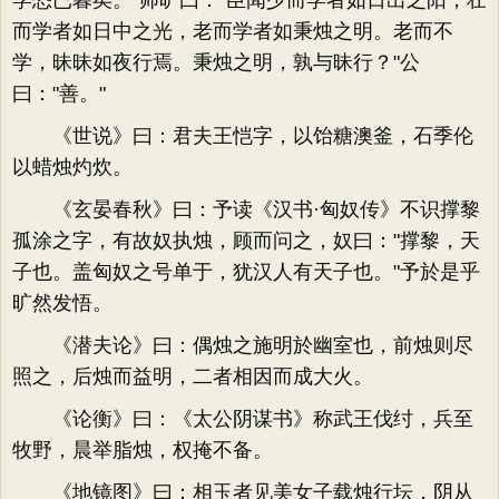
学恐已暮矣。"师旷曰："臣闻少而学者如日出之阳，壮
而学者如日中之光，老而学者如秉烛之明。老而不
学，昧昧如夜行焉。秉烛之明，孰与昧行？"公
曰："善。"
《世说》曰：君夫王恺字，以饴糖澳釜，石季伦
以蜡烛灼炊。
《玄晏春秋》曰：予读《汉书·匈奴传》不识撑黎
孤涂之字，有故奴执烛，顾而问之，奴曰："撑黎，天
子也。盖匈奴之号单于，犹汉人有天子也。"予於是乎
旷然发悟。
《潜夫论》曰：偶烛之施明於幽室也，前烛则尽
照之，后烛而益明，二者相因而成大火。
《论衡》曰：《太公阴谋书》称武王伐纣，兵至
牧野，晨举脂烛，权掩不备。
《地镜图》曰：相玉者见美女子载烛行坛，阴从