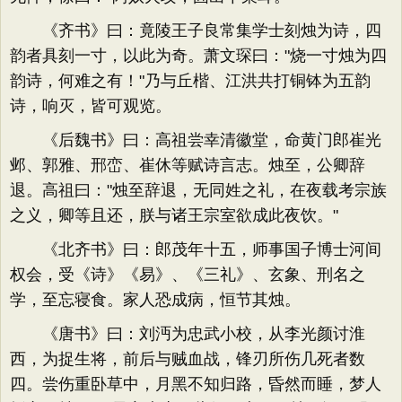
《齐书》曰：竟陵王子良常集学士刻烛为诗，四
韵者具刻一寸，以此为奇。萧文琛曰："烧一寸烛为四
韵诗，何难之有！"乃与丘楷、江洪共打铜钵为五韵
诗，响灭，皆可观览。
《后魏书》曰：高祖尝幸清徽堂，命黄门郎崔光
邺、郭雅、邢峦、崔休等赋诗言志。烛至，公卿辞
退。高祖曰："烛至辞退，无同姓之礼，在夜载考宗族
之义，卿等且还，朕与诸王宗室欲成此夜饮。"
《北齐书》曰：郎茂年十五，师事国子博士河间
权会，受《诗》《易》、《三礼》、玄象、刑名之
学，至忘寝食。家人恐成病，恒节其烛。
《唐书》曰：刘沔为忠武小校，从李光颜讨淮
西，为捉生将，前后与贼血战，锋刃所伤几死者数
四。尝伤重卧草中，月黑不知归路，昏然而睡，梦人