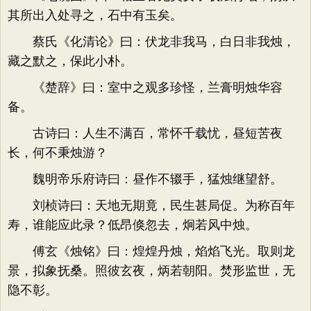
其所出入处寻之，石中有玉矣。
蔡氏《化清论》曰：伏龙非我马，白日非我烛，
藏之默之，保此小朴。
《楚辞》曰：室中之观多珍怪，兰膏明烛华容
备。
古诗曰：人生不满百，常怀千载忧，昼短苦夜
长，何不秉烛游？
魏明帝乐府诗曰：昼作不辍手，猛烛继望舒。
刘桢诗曰：天地无期竟，民生甚局促。为称百年
寿，谁能应此录？低昂倏忽去，炯若风中烛。
傅玄《烛铭》曰：煌煌丹烛，焰焰飞光。取则龙
景，拟象抚桑。照彼玄夜，炳若朝阳。焚形监世，无
隐不彰。