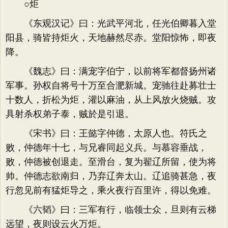
○炬
《东观汉记》曰：光武平河北，任光伯卿暮入堂
阳县，骑皆持炬火，天地赫然尽赤。堂阳惊怖，即夜
降。
《魏志》曰：满宠字伯宁，以前将军都督扬州诸
军事。孙权自将号十万至合淝新城。宠驰往赴募壮士
十数人，折松为炬，灌以麻油，从上风放火烧贼。攻
具射杀权弟子泰，贼於是引退。
《宋书》曰：王懿字仲德，太原人也。符氏之
败，仲德年十七，与兄睿同起义兵。与慕容垂战，
败，仲德被创退走。至滑台，复为翟辽所留，使为将
帅。仲德志欲南归，乃弃辽奔太山。辽追骑甚急，夜
行忽见前有猛炬导之，乘火夜行百里许，得以免难。
《六韬》曰：三军有行，临领士众，旦则有云梯
远望，夜则设云火万炬。