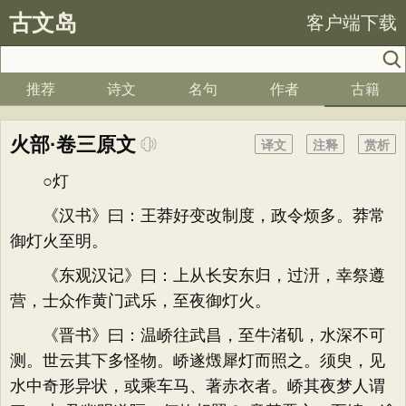
古文岛
客户端下载
推荐
诗文
名句
作者
古籍
火部·卷三原文
译文
注释
赏析
○灯
《汉书》曰：王莽好变改制度，政令烦多。莽常
御灯火至明。
《东观汉记》曰：上从长安东归，过汧，幸祭遵
营，士众作黄门武乐，至夜御灯火。
《晋书》曰：温峤往武昌，至牛渚矶，水深不可
测。世云其下多怪物。峤遂燬犀灯而照之。须臾，见
水中奇形异状，或乘车马、著赤衣者。峤其夜梦人谓