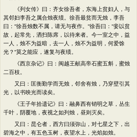
《列女传》曰：齐女徐吾者，东海上贫妇人，与
其邻妇李吾之属合烛夜绩。徐吾最贫而无烛，李吾
曰："徐吾烛数不属，请无与夜作。"徐吾曰："妾以贫
故，起常先，洒扫陈席，以待来者。今一室之中，益
一人，烛不为益暗，去一人，烛不为益明，何爱馀
光？"莫之能应，遂复与夜绩。
《西京杂记》曰：闽越王献高帝石蜜五斛，蜜烛
二百枝。
又曰：匡衡勤学而无烛，邻舍有烛，乃穿壁引其
光，以书映光而读矣。
《王子年拾遗记》曰：融鼻西有销明之草，丛生
千叶，阴覆地，夜视之如列烛，昼则灭矣。
又曰：昆仑者，西方曰须弥山，对七星之下，出
碧海之中，有五色玉树，夜望水上，光焰如烛。