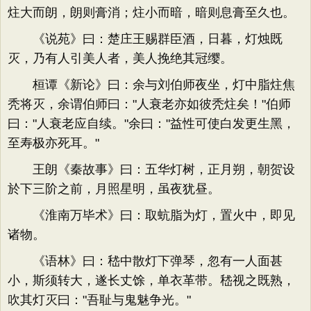
炷大而朗，朗则膏消；炷小而暗，暗则息膏至久也。
《说苑》曰：楚庄王赐群臣酒，日暮，灯烛既
灭，乃有人引美人者，美人挽绝其冠缨。
桓谭《新论》曰：余与刘伯师夜坐，灯中脂炷焦
秃将灭，余谓伯师曰："人衰老亦如彼秃炷矣！"伯师
曰："人衰老应自续。"余曰："益性可使白发更生黑，
至寿极亦死耳。"
王朗《秦故事》曰：五华灯树，正月朔，朝贺设
於下三阶之前，月照星明，虽夜犹昼。
《淮南万毕术》曰：取蚢脂为灯，置火中，即见
诸物。
《语林》曰：嵇中散灯下弹琴，忽有一人面甚
小，斯须转大，遂长丈馀，单衣革带。嵇视之既熟，
吹其灯灭曰："吾耻与鬼魅争光。"