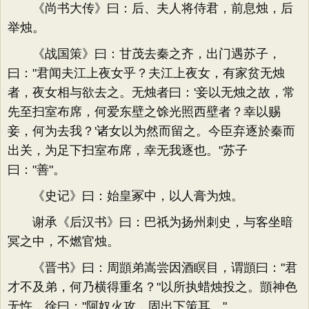
《尚书大传》曰：后、夫人将侍君，前息烛，后
举烛。
《战国策》曰：甘茂去秦之齐，出门遇苏子，
曰："君闻夫江上夜女乎？夫江上夜女，有家贫无烛
者，夜女相与欲去之。无烛者曰：'妾以无烛之故，常
先至扫室布席，何爱东壁之馀光照西壁者？幸以赐
妾，何为去我？'诸女以为然而留之。今臣弃逐於秦而
出关，为足下扫室布席，幸无我逐也。"苏子
曰："善"。
《史记》曰：始皇冢中，以人膏为烛。
谢承《后汉书》曰：巴祇为扬州刺史，与客坐暗
冥之中，不燃官烛。
《晋书》曰：周顗弟嵩尝因酒瞑目，谓顗曰："君
才不及弟，何乃横得重名？"以所执蜡烛投之。顗神色
无忤，徐曰："阿奴火攻，固出下策耳。"