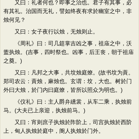
又曰：礼者何也？即事之治也。君子有其事，必
有其礼。治国而无礼，譬如终夜有求於幽室之中，非
烛何见？
又曰：女子夜行以烛，无烛则止。
《周礼》曰：司几筵掌吉凶之事，祖庙之中，沃
盥执烛。(吉事，四时祭也。凶事，后王丧，朝于祖庙
之奠。)
又曰：凡邦之大事，共坟烛庭燎。(故书坟为蕡。
郑司农云：蕡烛，麻烛也。玄谓：坟，大也。树於门
外曰大烛，於门内曰庭燎，皆所以照众为明也。)
《仪礼》曰：主人爵弁纁裳，从车二乘，执烛前
马。(大夫已上亲迎，执烛前马。)
又曰：宵则庶子执烛於阼阶上，司宫执烛於西阶
上，甸人执烛於庭中，阍人执烛於门外。