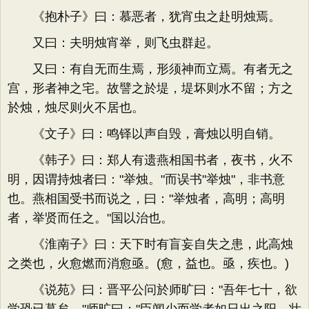
《抱朴子》曰：慕恶者，犹宵虫之赴明烛焉。
又曰：夫明烛宵举，则飞虫群起。
又曰：有自无而生焉，形须神而立焉。有者无之
宫，形者神之宅。故譬之於堤，堤坏则水不留；方之
於烛，烛尽则火不居也。
《文子》曰：鸣铎以声自毁，膏烛以明自销。
《韩子》曰：郑人有遗燕相国书者，夜书，火不
明，因谓持烛者曰："举烛。"而误书"举烛"，非书意
也。燕相国受书而说之，曰："举烛者，高明；高明
者，举贤而任之。"国以治也。
《淮南子》曰：天下时有盲妄自失之患，此高烛
之类也，火愈燃而消愈亟。(愈，益也。亟，疾也。)
《说苑》曰：晋平公问於师旷曰："吾年七十，欲