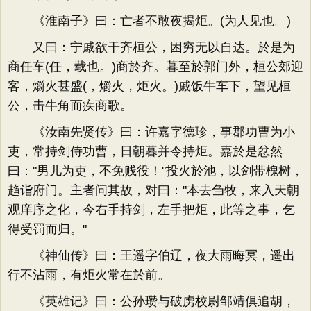
《淮南子》曰：亡者不敢夜揭炬。(为人见也。)
又曰：宁戚欲干齐桓公，困穷无以自达。於是为
商任车(任，载也。)商於齐。暮至於郭门外，桓公郊迎
客，爝火甚盛(，爝火，炬火。)戚饭牛车下，望见桓
公，击牛角而疾商歌。
《汝南先贤传》曰：许嘉字德珍，事郡功曹为小
吏，常持剑侍功曹，日朝暮并令持炬。嘉於是忿然
曰："男儿为吏，不免贱役！"投火於池，以剑带槐树，
趋诣府门。主者问其故，对曰："本去刍牧，来入天朝
观庠序之化，今右手持剑，左手把炬，此等之事，乞
得受罚而归。"
《神仙传》曰：王遥字伯辽，夜大雨晦冥，遥出
行不沾雨，有炬火常在於前。
《英雄记》曰：公孙瓒与破虏校尉邹靖俱追胡，