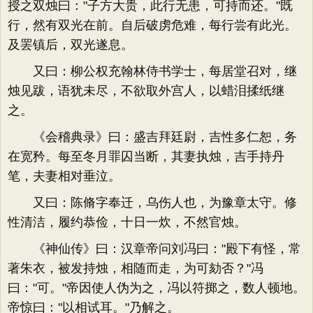
授之双烛曰："子方大贵，此行无患，可持而还。"既
行，然有双光在前。自后破虏危难，每行尝有此光。
及罢镇后，双光遂息。
又曰：柳公权充翰林侍书学士，每居堂召对，继
烛见跋，语犹未尽，不欲取外宫人，以蜡泪揉纸继
之。
《会稽典录》曰：盛吉拜廷尉，吉性多仁恕，务
在宽矜。每至冬月罪囚当断，其妻执烛，吉手持丹
笔，夫妻相对垂泣。
又曰：陈脩字奉迁，乌伤人也，为豫章太守。修
性清洁，履约恭俭，十日一炊，不然官烛。
《神仙传》曰：汉章帝问刘冯曰："殿下有怪，常
著朱衣，被发持烛，相随而走，为可劾否？"冯
曰："可。"帝因使人伪为之，冯以符掷之，数人顿地。
帝惊曰："以相试耳。"乃解之。