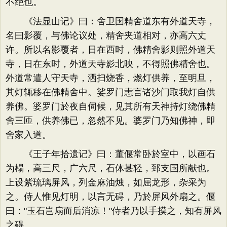
不绝也。
《法显山记》曰：舍卫国精舍道东有外道天寺，
名曰影覆，与佛论议处，精舍夹道相对，亦高六丈
许。所以名影覆者，日在西时，佛精舍影则照外道天
寺，日在东时，外道天寺影北映，不得照佛精舍也。
外道常遣人守天寺，洒扫烧香，燃灯供养，至明旦，
其灯辄移在佛精舍中。娑罗门恚言诸沙门取我灯自供
养佛。婆罗门於夜自伺候，见其所有天神持灯绕佛精
舍三匝，供养佛已，忽然不见。婆罗门乃知佛神，即
舍家入道。
《王子年拾遗记》曰：董偃常卧於室中，以画石
为榻，高三尺，广六尺，石体甚轻，郅支国所献也。
上设紫琉璃屏风，列金麻油烛，如屈龙形，杂采为
之。侍人惟见灯明，以言无碍，乃於屏风外扇之。偃
曰："玉石岂扇而后消凉！"侍者乃以手摸之，知有屏风
之碍。