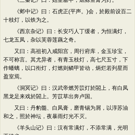
《三秦记》曰：始皇墓中，燃鲸鱼膏为灯。
《邺中记》曰：石虎正(平声。)会，於殿前设百二
十枝灯，以铁为之。
《西京杂记》曰：长安巧人丁缓者，为恒满灯，
七龙五凤，杂以芙蓉莲藕之奇。
又曰：高祖初入咸阳宫，周行府库，金玉珍宝，
不可称言。其尤异者，有青玉枝灯，高七尺五寸，下
作蟠螭，以口衔灯，灯燃则鳞甲皆动，炳烂若列星而
盈室焉。
《洞冥记》曰：汉武帝燃芳苡灯於閤上，有白凤
黑龙足来戏於閤上。芳苡草出奔卢国。
又曰：丹豹髓、白凤膏，磨青锡为屑，以淳苏油
和之，照於神坛，夜暴雨灯光不灭。
《羊头山记》曰：汉有常满灯，不添常满，光明