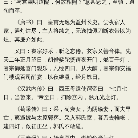
曰："与君幽明道隔，何故相照？"意甚恶之，至镇，逾
旬而卒。
《唐书》曰：皇甫无逸为益州长史。尝夜宿人
家，遇灯炷尽，主人将续之，无逸抽佩刀断衣带以为
炷。其廉介如此。
又曰：睿宗好乐，听之忘倦。玄宗又善音律。先
天二年正月望日，胡僧娑陀婆请夜开门，燃百千灯，
睿宗御延喜门观乐，凡经四日。从大酺，睿宗御安福
门楼观百司酺宴，以夜继昼，经月馀日。
《汉武内传》曰：西王母遣使谓帝曰："七月七
日，当暂来。"帝至日，扫除宫内，然九光之灯。
《荀采传》曰：采，荀爽女，为阴瑜妻，而夫早
亡，爽逼嫁与太原郭弈。采入郭氏室，暮乃去帷帐，
建四灯，敛衽正坐，郭氏不敢逼。