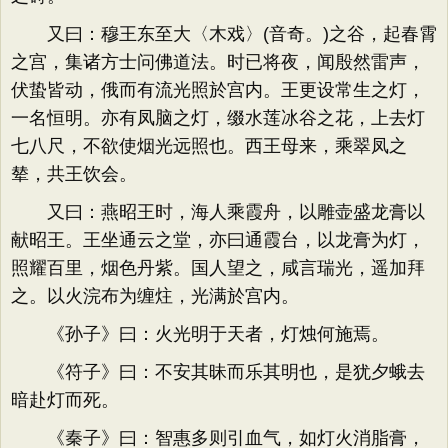
又曰：穆王东至大〈木戏〉(音奇。)之谷，起春霄
之宫，集诸方士问佛道法。时已将夜，闻殷然雷声，
伏蛰皆动，俄而有流光照於宫内。王更设常生之灯，
一名恒明。亦有凤脑之灯，缀水莲冰谷之花，上去灯
七八尺，不欲使烟光远照也。西王母来，乘翠凤之
辇，共王饮会。
又曰：燕昭王时，海人乘霞舟，以雕壶盛龙膏以
献昭王。王坐通云之堂，亦曰通霞台，以龙膏为灯，
照耀百里，烟色丹紫。国人望之，咸言瑞光，遥加拜
之。以火浣布为缠炷，光满於宫内。
《孙子》曰：火光明于天者，灯烛何施焉。
《符子》曰：不安其昧而乐其明也，是犹夕蛾去
暗赴灯而死。
《秦子》曰：智惠多则引血气，如灯火消脂膏，