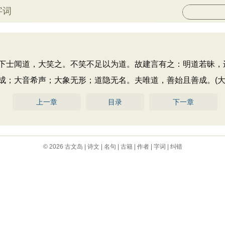
字词
士闻道，大笑之。不笑不足以为道。故建言有之：明道若昧，
；大音希声；大象无形；道隐无名。夫唯道，善始且善成。(大器
上一章
目录
下一章
© 2026
古文岛
|
诗文
|
名句
|
古籍
|
作者
|
字词
|
纠错