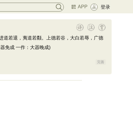
APP
登录
进道若退，夷道若颣。上德若谷，大白若辱，广德
免成 一作：大器晚成)
完善