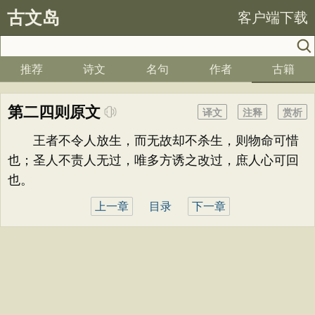
古文岛
客户端下载
推荐
诗文
名句
作者
古籍
第二四则原文
译文
注释
赏析
王者不令人放生，而无故却不杀生，则物命可惜
也；圣人不责人无过，唯多方诱之改过，庶人心可回
也。
上一章
目录
下一章