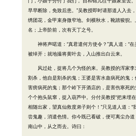
门，小娘子分付了我们，‘自和锦儿往干娘家里去。
早早断除，免致后患。​”吴教授即时请那道人入去
绣团花，金甲束身微窄地。剑横秋水，靴踏狻猊。
名；上帝阶前，次有天丁之号。
神将声喏道：​“真君遣何方使令？​”真人道：​
被绰开；就地撮将黄叶去，入山推出白云来。
风过处，捉将几个为怪的来。吴教授的浑家李乐
割杀，他自是割杀的鬼；王婆是害水蛊病死的鬼；
害痨病死的鬼；那个岭下开酒店的，是害伤寒死的
个个抱头鼠窜，捉入葫芦中。分付吴教授“把来埋在
相随出家，望真仙救度弟子则个！”只见道人道：
尝鬼趣，消遣色情。你今既已看破，便可离尘办道
南山中，从之而去。诗曰：