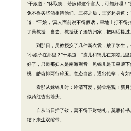
”干娘道：​“休取笑，若嫁得这个官人，可知好哩
免不得买些酒相待他们。三杯之后，王婆起身道：​“
道：​“干娘，‘真人面前说不得假话，旱地上打不
了吴教授，自去。教授还了酒钱归家，把闲话提过
到那日，吴教授换了几件新衣裳，放了学生，一
“小娘子在那里？​”干娘道：​“孩儿和锦儿在东閤
好了，只道那妇人是南海观音；见锦儿是玉皇殿下
桃，皓齿排两行碎玉。意态自然，迥出伦辈，有如
看那从嫁锦儿时：眸清可爱，鬓耸堪观！新月笼
似骑红杏出墙头。
自从当日插了钗，离不得下财纳礼，奠雁传书。
结下来生双绾带。