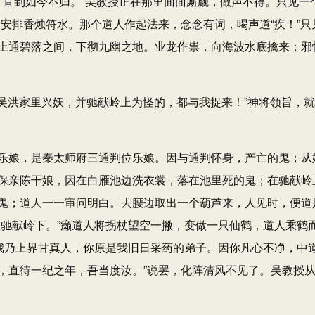
’直到如今不归。​”吴教授正在那里面面厮觑，做声不得。只见一
，安排香烛符水。那个道人作起法来，念念有词，喝声道“疾！”
上通碧落之间，下彻九幽之地。业龙作祟，向海波水底擒来；邪
“在吴洪家里兴妖，并驰献岭上为怪的，都与我捉来！”神将领旨
娘，是秦太师府三通判位乐娘。因与通判怀身，产亡的鬼；从
保亲陈干娘，因在白雁池边洗衣裳，落在池里死的鬼；在驰献岭
鬼；道人一一审问明白。去腰边取出一个葫芦来，人见时，便道
驰献岭下。​”癞道人将拐杖望空一撇，变做一只仙鹤，道人乘鹤而
​“我乃上界甘真人，你原是我旧日采药的弟子。因你凡心不净，
，直待一纪之年，吾当度汝。​”说罢，化阵清风不见了。吴教授