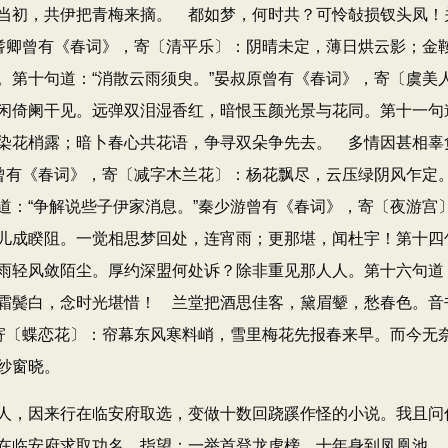
当初，共伊把青梅来摘。 都如梦，何时共？可怜敧损钗头凤！
”柳耆卿曾有《春词》​，寄〔清平乐〕：阴晴未定，薄日烘云影；
第十句道：​“消散云雨须臾。​”晏叔原曾有《春词》​，寄〔虞
倚阑干见。远弹双泪湿香红，暗恨玉颜光景与花同。第十一句道：​
染花梢露；暗卜春心共花语，争寻双朵争先去。 多情因甚相辜
伯可曾有《春词》​，寄〔减字木兰花〕：杨花飘尽，云压绿阴风乍
：​“争解说些子伊家消息。​”秦少游曾有《春词》​，寄〔夜游
成睽阻。一觉相思梦回处，连宵雨；更那堪，闻杜宇！第十四句第
雨轻风敛陌尘。厚约深盟何处诉？除非重见那人人。第十六句道：​“
霜鬓白，念时光堪惜！ 兰堂把酒思佳客，黛眉颦，愁春色。音
有词寄〔蝶恋花〕：帘幕东风寒料峭，雪里梅花先报春来早。而今
纱窗晓。
，因来行在临安府取选，变做十数回跷蹊作怪的小说。我且问
在临安府求取功名，指望：一举首登龙虎榜，十年身到凤凰池。