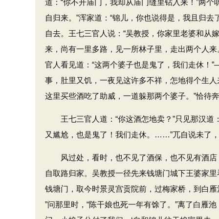
道：​“你不开庙门，我却从庙门缝里钻入来！”两
自归来。​”浑家道：​“锦儿，你也说得是，我且归
自去。王七三官人说：​“吴教授，你家里老婆和从
来，尚有一里多路，见一所林子里，走出两个人来。
官人看见道：​“这两个婆子也是鬼了，我们走休！
事，肚里又饥，一夜见这许多不祥，怎地得个生人
这里买些酒吃了助威，一道躲那两个婆子。​”恰
王七三官人道：​“你这酒怎地卖？​”只见那汉道：
又尴尬，也是鬼了！我们走休。……”兀自说未了
风过处，看时，也不见了酒保，也不见有酒店，
自取路归家。吴教授一径先来钱塘门城下王婆家里看
钱塘门，取今时景灵宫贡院前，过梅家桥，到白雁池
”问那里时，​“陈干娘也死一年有馀了。​”离了白雁