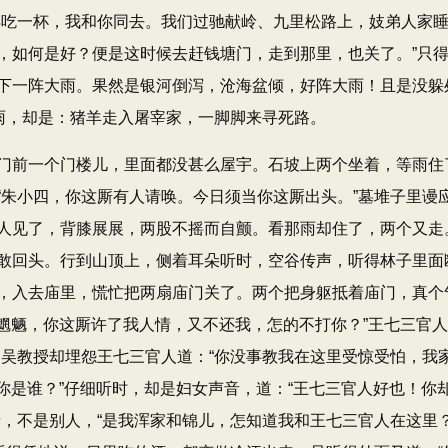
一杯，我和你同去。我们过驰献岭、九里松路上，妓弟人家睡一夜
，如何是好？便是这时候去赶钱塘门，走到那里，也关了。​”只
下一阵大雨。果然是银河倒泻，沧海盆倾，好阵大雨！且是没躲
躲雨，却是：猪羊走入屠宰家，一脚脚来寻死路。
前一个门楼儿，里面都没甚么屋宇。石坡上两个坐着，等雨住
朱小四，你这厮有人请唤。今日须当你这厮出头。​”墓堆子里谩应
人见了，背膝展展，两股不摇而自颤。看那雨却住了，两个又走
敢回头。行到山顶上，侧着耳朵听时，空谷传声，听得林子里面
，入去庙里，慌忙把两扇庙门关了。两个把身躯抵着庙门，真个
打脊魍魉，你这厮许了我人情，又不还我，怎的不打你？​”王七三官
吴教授却埋怨王七三官人道：​“你没事教我在这里受惊受怕，我
​“你是谁？​”仔细听时，却是妇女声音，道：​“王七三官人好也
音，不是别人，​“是我浑家和锦儿，怎知道我和王七三官人在这里