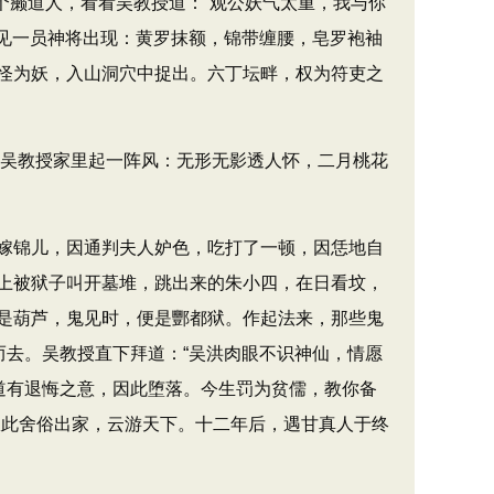
个癞道人，看看吴教授道：​“观公妖气太重，我与你
只见一员神将出现：黄罗抹额，锦带缠腰，皂罗袍袖
怪为妖，入山洞穴中捉出。六丁坛畔，权为符吏之
，就吴教授家里起一阵风：无形无影透人怀，二月桃花
嫁锦儿，因通判夫人妒色，吃打了一顿，因恁地自
上被狱子叫开墓堆，跳出来的朱小四，在日看坟，
是葫芦，鬼见时，便是酆都狱。作起法来，那些鬼
去。吴教授直下拜道：​“吴洪肉眼不识神仙，情愿
中道有退悔之意，因此堕落。今生罚为贫儒，教你备
从此舍俗出家，云游天下。十二年后，遇甘真人于终