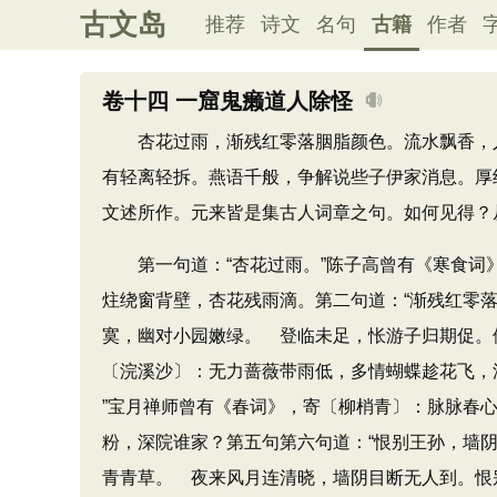
古文岛
推荐
诗文
名句
古籍
作者
卷十四 一窟鬼癞道人除怪
杏花过雨，渐残红零落胭脂颜色。流水飘香，人
有轻离轻拆。燕语千般，争解说些子伊家消息。厚
文述所作。元来皆是集古人词章之句。如何见得？
第一句道：​“杏花过雨。​”陈子高曾有《寒食
炷绕窗背壁，杏花残雨滴。第二句道：​“渐残红零
寞，幽对小园嫩绿。 登临未足，怅游子归期促。他
〔浣溪沙〕：无力蔷薇带雨低，多情蝴蝶趁花飞，流
”宝月禅师曾有《春词》​，寄〔柳梢青〕：脉脉
粉，深院谁家？第五句第六句道：​“恨别王孙，墙
青青草。 夜来风月连清晓，墙阴目断无人到。恨别