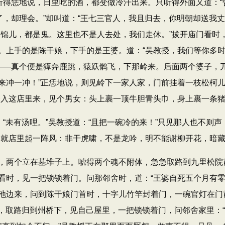
个听得恁地说，日里吃的酒，都变做冷汗出来。只听得外面又道：​
去了，却理会。​”却叫道：​“王七三官人，我且归去，你明朝却送我
嫁锦儿，都是鬼。这里也不是人去处，我们走休。​”拔开庙门看
上手的是陈干娘，下手的是王婆。道：​“吴教授，我们等你多时
”——真个便是獐奔鹿跳，猿跃鹘飞，下那岭来。后面两个婆子，
来冲一冲！”正恁地说，则见岭下一家人家，门前挂着一枝松柯儿
待奔入这店里来，见个男女：头上裹一顶牛胆青头巾，身上裹一条
​“未有汤哩。​”吴教授道：​“且把一碗冷的来！”只见那人也不则
，就店里起一阵风：非干虎啸，不是龙吟，明不能谢柳开花，暗
两个立在墓堆子上。唬得两个魂不附体，急急取路到九里松院
时，见一把锁锁着门。问那邻舍时，道：​“王婆自死五个月有零
边来，问到陈干娘门首时，十字儿竹竿封着门，一碗官灯在门前。
池，取路归到州桥下，见自己屋里，一把锁锁着门，问邻舍家里：​“