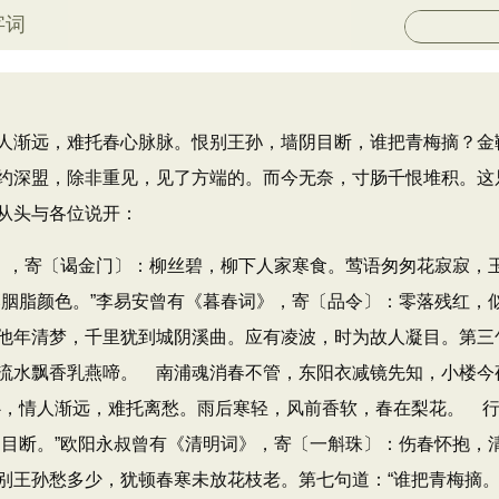
字词
渐远，难托春心脉脉。恨别王孙，墙阴目断，谁把青梅摘？金
约深盟，除非重见，见了方端的。而今无奈，寸肠千恨堆积。这
从头与各位说开：
词》​，寄〔谒金门〕：柳丝碧，柳下人家寒食。莺语匆匆花寂寂
落胭脂颜色。​”李易安曾有《暮春词》​，寄〔品令〕：零落残红
年清梦，千里犹到城阴溪曲。应有凌波，时为故人凝目。第三句道：
水飘香乳燕啼。 南浦魂消春不管，东阳衣减镜先知，小楼今夜月
春心，情人渐远，难托离愁。雨后寒轻，风前香软，春在梨花。 
阴目断。​”欧阳永叔曾有《清明词》​，寄〔一斛珠〕：伤春怀抱
王孙愁多少，犹顿春寒未放花枝老。第七句道：​“谁把青梅摘。​