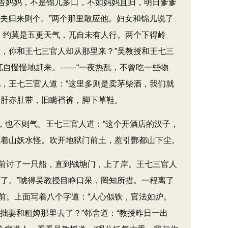
“告妈妈，不是锦儿多口，不如妈妈且归，明日爹爹
丈夫归来则个。​”两个那里敢应他。妇女和锦儿说了
时，约莫是五更天气，兀自未有人行。两个下得岭
，你和王七三官人却从那里来？​”吴教授和王七三
兀自慢慢地赶来。——“一夜热乱，不曾吃一些物
，王七三官人道：​“这里多则是卖茅柴酒，我们就
猪肝赤肚带，旧瞒裆裤，脚下草鞋。
声，也不则气。王七三官人道：​“这个开酒店的汉子，
藏着山妖水怪。吹开地狱门前土，惹引酆都山下尘。
前讨了一只船，直到钱塘门，上了岸。王七三官人
了。​”唬得吴教授目睁口呆，罔知所措。一程离了
上面写着八个字道：​“人心似铁，官法如炉。​
拙妻和粗婢那里去了？​”邻舍道：​“教授昨日一出