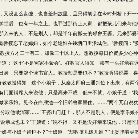
又没甚么盘缠，也自羞归故里，且只得胡乱在今时州桥下开一
学堂后，也有一年之上。也罪过那街上人家，都把孩儿们来与他
那入来的人，不是别人，却是半年前搬去的邻舍王婆。元来那婆
“只道教授忘了老媳妇，如今老媳妇在钱塘门里沿城住。​”教授问：​“
子道：​“教授方才二十有二，却像三十以上人。想教授每日价费多少心
婆子道：​“这个‘不是冤家不聚会’。好教官人得知，却有一头好
身，只要嫁个读书官人。教授却是要也不？​”教授听得说罢，喜
​“好教教授得知：这个小娘子，从秦太师府三通判位下出来，有
有门面铺席人来说他；只是高来不成，低来不就。小娘子道：‘我
做李乐娘。见今在白雁池一个旧邻舍家里住。……”两个兀自说
你有分取他做浑家……”王婆出门赶上，那人不是别人，便是李乐
说亲成也未？​”干娘道：​“说不得，又不是没好亲来说他，只是
干娘与小娘子肯也不？​”干娘道：​“却教孩儿嫁兀谁？​”王婆指着吴