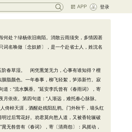
APP
登录
鞍何处？绿杨依旧南陌。消散云雨须臾，多情因甚
只词名唤做〔念奴娇〕，是一个赴省士人，姓沈名
，玉阶春草湿。 闲凭熏笼无力，心事有谁知得？檀
，似胭脂颜色。一年春事，柳飞轻絮，笋添新竹。寂
​“流水飘香。​”延安李氏曾有《春雨词》​，寄
依依。第四句道：​“人渐远，难托春心脉脉。​
行人倚棹天涯，酒醒处残阳乱鸦。门外秋千，墙头红
，清明过后莺花好。劝君莫向愁人道，又被香轮辗破
”晁无咎曾有《春词》​，寄〔清商怨〕：风摇动，