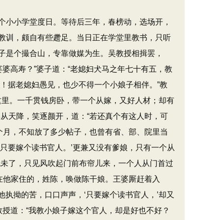
个小小学堂度日。等待后三年，春榜动，选场开，
教训，颇自有些趱足。当日正在学堂里教书，只听
子是个撮合山，专靠做媒为生。吴教授相揖罢，
婆婆高寿？​”婆子道：​“老媳妇犬马之年七十有五，教
神！据老媳妇愚见，也少不得一个小娘子相伴。​”教
亲在这里。一千贯钱房卧，带一个从嫁，又好人材；却有
从天降，笑逐颜开，道：​“若还真个有这人时，可
两个月，不知放了多少帖子，也曾有省、部、院里当
只要嫁个读书官人。’更兼又没有爹娘，只有一个从
犹未了，只见风吹起门前布帘儿来，一个人从门首过
娘在他家住的，姓陈，唤做陈干娘。王婆厮赶着入
吃他执拗的苦，口口声声，‘只要嫁个读书官人，’却又
教授道：​“我教小娘子嫁这个官人，却是好也不好？​