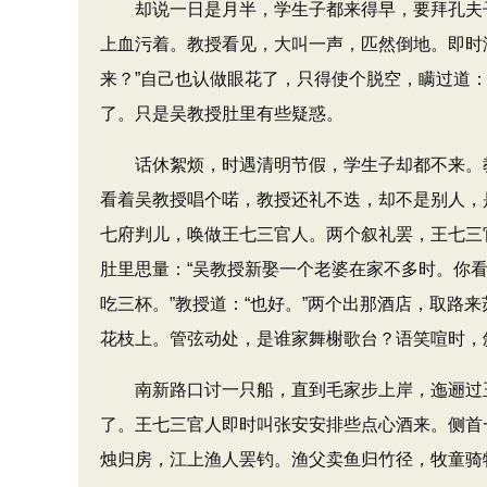
却说一日是月半，学生子都来得早，要拜孔夫子。
上血污着。教授看见，大叫一声，匹然倒地。即时浑
来？​”自己也认做眼花了，只得使个脱空，瞒过道
了。只是吴教授肚里有些疑惑。
话休絮烦，时遇清明节假，学生子却都不来。教
看着吴教授唱个喏，教授还礼不迭，却不是别人，
七府判儿，唤做王七三官人。两个叙礼罢，王七三官人
肚里思量：​“吴教授新娶一个老婆在家不多时。你看
吃三杯。​”教授道：​“也好。​”两个出那酒店
花枝上。管弦动处，是谁家舞榭歌台？语笑喧时，
南新路口讨一只船，直到毛家步上岸，迤逦过玉
了。王七三官人即时叫张安安排些点心酒来。侧首
烛归房，江上渔人罢钓。渔父卖鱼归竹径，牧童骑