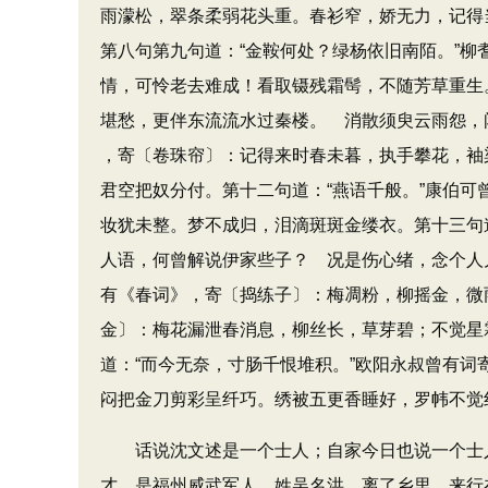
雨濛松，翠条柔弱花头重。春衫窄，娇无力，记得
第八句第九句道：​“金鞍何处？绿杨依旧南陌。​
情，可怜老去难成！看取镊残霜髩，不随芳草重生。
堪愁，更伴东流流水过秦楼。 消散须臾云雨怨，闲
，寄〔卷珠帘〕：记得来时春未暮，执手攀花，袖
君空把奴分付。第十二句道：​“燕语千般。​”康
妆犹未整。梦不成归，泪滴斑斑金缕衣。第十三句道
人语，何曾解说伊家些子？ 况是伤心绪，念个人儿
有《春词》​，寄〔捣练子〕：梅凋粉，柳摇金，微
金〕：梅花漏泄春消息，柳丝长，草芽碧；不觉星
道：​“而今无奈，寸肠千恨堆积。​”欧阳永叔曾
闷把金刀剪彩呈纤巧。绣被五更香睡好，罗帏不觉
话说沈文述是一个士人；自家今日也说一个士人
才，是福州威武军人，姓吴名洪。离了乡里，来行