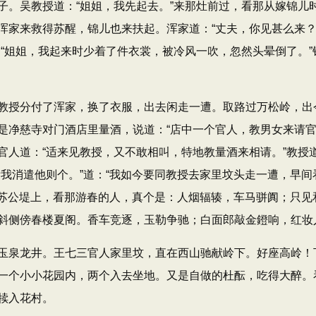
吴教授道：​“姐姐，我先起去。​”来那灶前过，看那从嫁锦儿
家来救得苏醒，锦儿也来扶起。浑家道：​“丈夫，你见甚么来？​
：​“姐姐，我起来时少着了件衣裳，被冷风一吹，忽然头晕倒了。
授分付了浑家，换了衣服，出去闲走一遭。取路过万松岭，出
是净慈寺对门酒店里量酒，说道：​“店中一个官人，教男女来请
道：​“适来见教授，又不敢相叫，特地教量酒来相请。​”教授道
我消遣他则个。​”道：​“我如今要同教授去家里坟头走一遭，早
，取路来苏公堤上，看那游春的人，真个是：人烟辐辏，车马骈阗；
斜侧傍春楼夏阁。香车竞逐，玉勒争驰；白面郎敲金鐙响，红妆
泉龙井。王七三官人家里坟，直在西山驰献岭下。好座高岭！
一个小小花园内，两个入去坐地。又是自做的杜酝，吃得大醉。
犊入花村。