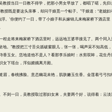
！”吴教授当日一日教不得学，把那小男女早放了，都唱了喏，先
教授既是要这头亲事，却问干娘觅一个帖子。​”干娘道：​“老媳妇
得拍浮。’你便约了一日，带了小娘子和从嫁锦儿来梅家桥下酒店里
。
程走将来梅家桥下酒店里时，远远地王婆早接见了。两个同入酒
儿里坐地。​”教授把三寸舌尖舐破窗眼儿，张一张，喝声采不知高低
侍香玉女。恁地道他不是人？看那李乐娘时：水剪双眸，花生丹
织女下瑶台，浑似嫦娥离月殿。
眉，春桃拂脸。意态幽花未艳，肌肤嫩玉生香。金莲着弓弓扣
不则一日，吴教授取过那妇女来，夫妻两个好，说得着：云淡