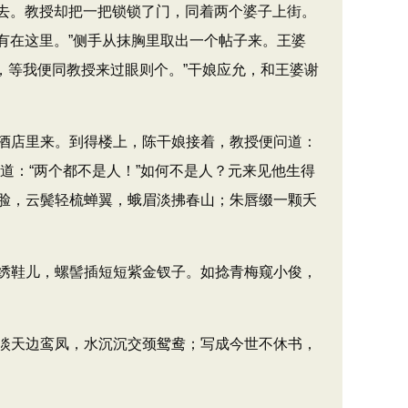
归去。教授却把一把锁锁了门，同着两个婆子上街。
有在这里。​”侧手从抹胸里取出一个帖子来。王婆
，等我便同教授来过眼则个。​”干娘应允，和王婆谢
店里来。到得楼上，陈干娘接着，教授便问道：​
，道：​“两个都不是人！”如何不是人？元来见他生得
脸，云鬓轻梳蝉翼，蛾眉淡拂春山；朱唇缀一颗夭
绣鞋儿，螺髻插短短紫金钗子。如捻青梅窥小俊，
淡天边鸾凤，水沉沉交颈鸳鸯；写成今世不休书，