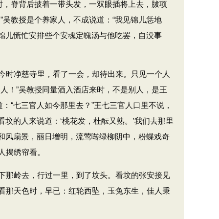
时，脊背后披着一带头发，一双眼插将上去，胈项
”吴教授是个养家人，不成说道：​“我见锦儿恁地
​”锦儿慌忙安排些个安魂定魄汤与他吃罢，自没事
今时净慈寺里，看了一会，却待出来。只见一个人
官人！”吴教授同量酒入酒店来时，不是别人，是王
：​“七三官人如今那里去？​”王七三官人口里不说，
间看坟的人来说道：‘桃花发，杜酝又熟。’我们去那里
只见和风扇景，丽日增明，流莺啭绿柳阴中，粉蝶戏奇
人揭绣帘看。
下那岭去，行过一里，到了坟头。看坟的张安接见
看那天色时，早已：红轮西坠，玉兔东生，佳人秉