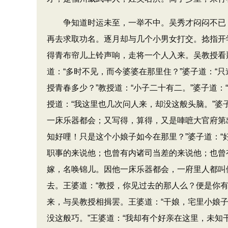
争知道时运未至，一举不中。吴秀才闷闷不已，
再去求取功名。逐月却与几个小男女打交。捻指开
得青布帘儿上铃声响，走将一个人入来。吴教授看
道：​“多时不见，而今婆婆在那里住？​”婆子道：​
授青春多少？​”教授道：​“小子二十有二。​”婆
授道：​“我这里也几次问人来，却没这般头脑。​”
一床乐器都会；又写得，算得，又是唓嗻大官府第出
知好哩！只是这个小娘子如今在那里？​”婆子道：
职事的来说他；也曾有内诸司当差的来说他；也曾
嫁，名唤锦儿。因他一床乐器都会，一府里人都叫
去。王婆道：​“教授，你见过去的那人么？便是
来，与吴教授相揖罢。王婆道：​“干娘，宅里小娘子
没这般巧。​”王婆道：​“我却有个好亲在这里，未知