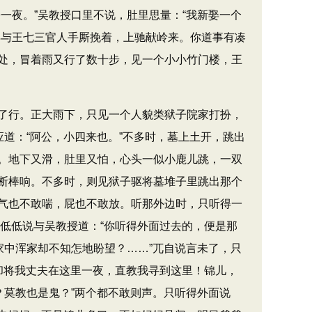
。​”吴教授口里不说，肚里思量：​“我新娶一个
得与王七三官人手厮挽着，上驰献岭来。你道事有凑
处，冒着雨又行了数十步，见一个小小竹门楼，王
了行。正大雨下，只见一个人貌类狱子院家打扮，
道：​“阿公，小四来也。​”不多时，墓上土开，跳出
。地下又滑，肚里又怕，心头一似小鹿儿跳，一双
断棒响。不多时，则见狱子驱将墓堆子里跳出那个
气也不敢喘，屁也不敢放。听那外边时，只听得一
人低低说与吴教授道：​“你听得外面过去的，便是那
家中浑家却不知怎地盼望？……”兀自说言未了，只
！你却将我丈夫在这里一夜，直教我寻到这里！锦儿，
？莫教也是鬼？​”两个都不敢则声。只听得外面说