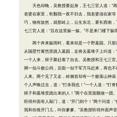
天色却晚，吴教授要起身，王七三官人道：​“再吃
老婆在家里，乾颡我一夜不归去，我老婆须在家等
巧，物有故然，就那岭上，云生东北，雾长西南，
七三官人道：​“且在这里躲一躲。​”不是来门楼下
两个奔来躲雨时，看来却是一个野墓园。只那门
从隔壁竹篱笆里跳入墓园，走将去墓堆子上叫道：​“
一个人来，狱子厮赶着了自去。吴教授和王七三官
脚一似斗败公鸡，后面一似千军万马赶来，再也不
人来。两个见了又走，岭侧首却有一个败落山神庙
个人声唤过去，道：​“打杀我也！”一个人道：​“
狱子和墓堆里跳出来的人！”两个在里面颤做一团。
听得外面有人敲门，道：​“开门则个！”两个问道：
我和你推开门儿，叫你爹爹。​”吴教授听得外面声