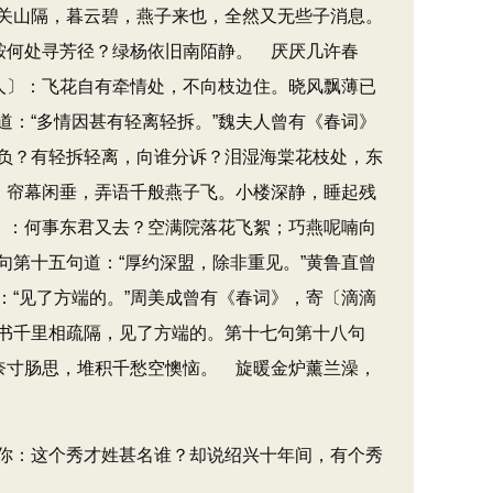
关山隔，暮云碧，燕子来也，全然又无些子消息。
金鞍何处寻芳径？绿杨依旧南陌静。 厌厌几许春
美人〕：飞花自有牵情处，不向枝边住。晓风飘薄已
“多情因甚有轻离轻拆。​”魏夫人曾有《春词》​
负？有轻拆轻离，向谁分诉？泪湿海棠花枝处，东
定。帘幕闲垂，弄语千般燕子飞。小楼深静，睡起残
宫〕：何事东君又去？空满院落花飞絮；巧燕呢喃向
十五句道：​“厚约深盟，除非重见。​”黄鲁直曾
见了方端的。​”周美成曾有《春词》​，寄〔滴滴
书千里相疏隔，见了方端的。第十七句第十八句
无奈寸肠思，堆积千愁空懊恼。 旋暖金炉薰兰澡，
你：这个秀才姓甚名谁？却说绍兴十年间，有个秀