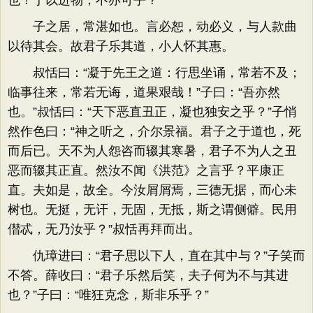
也！于以进物，不亦可乎？”
子之居，常湛如也。言必恕，动必义，与人款曲
以待其会。故君子乐其道，小人怀其惠。
叔恬曰：“凝于先王之道：行思坐诵，常若不及；
临事往来，常若无诲，道果艰哉！”子曰：“吾亦然
也。”叔恬曰：“天下恶直丑正，凝也独安之乎？”子悄
然作色曰：“神之听之，介尔景福。君子之于道也，死
而后已。天不为人怨咨而辍其寒暑，君子不为人之丑
恶而辍其正直。然汝不闻《洪范》之言乎？平康正
直。夫如是，故全。今汝屑屑焉，三德无据，而心未
树也。无挺，无讦，无固，无抵，斯之谓侧僻。民用
僣忒，无乃汝乎？”叔恬再拜而出。
仇璋进曰：“君子思以下人，直在其中与？”子笑而
不答。薛收曰：“君子乐然后笑，夫子何为不与其进
也？”子曰：“唯狂克念，斯非乐乎？”