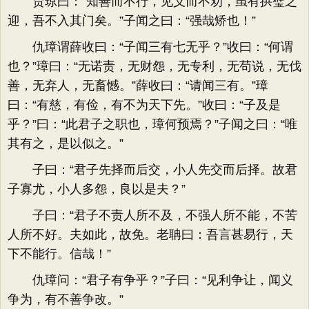
贾琼曰：“知善而不行，见义而不劝，虽有拱璧之
迎，吾不入其门矣。”子闻之曰：“强哉矫也！”
仇璋谓薛收曰：“子闻三有七无乎？”收曰：“何谓
也？”璋曰：“无诺责，无财怨，无专利，无苟说，无伐
善，无弃人，无畜憾。”薛收曰：“请闻三有。”璋
曰：“有慈，有俭，有不为天下先。”收曰：“子及是
乎？”曰：“此君子之职也，璋何预焉？”子闻之曰：“唯
其有之，是以似之。”
子曰：“君子先择而后交，小人先交而后择。故君
子寡尤，小人多怨，良以是夫？”
子曰：“君子不责人所不及，不强人所不能，不苦
人所不好。夫如此，故免。老聃曰：吾言甚易行，天
下不能行。信哉！”
仇璋问：“君子有争乎？”子曰：“见利争让，闻义
争为，有不善争改。”