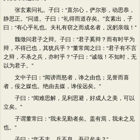
张玄素问礼。子曰：“直尔心，俨尔形，动思恭，
静思正。”问道。子曰：“礼得而道存矣。”玄素出，子
曰：“有心乎礼也。夫礼有窃之而成名者，况躬亲哉！”
魏徵问君子之辩。子曰：“君子奚辩？而有时平为
辩，不得已也，其犹兵乎？”董常闻之曰：“君子有不言
之辩，不杀之兵，亦时乎？”子曰：“诚哉！不知时，无
以为君子。”
文中子曰：“闻谤而怒者，谗之由也；见誉而喜
者，佞之媒也。绝由去媒，谗佞远矣。”
子曰：“闻难思解，见利思避，好成人之美，可以
立矣。”
子谓董常曰：“我未见勤者矣。盖有焉，我未之见
也。”
子曰：“年不丰，兵不息，吾已矣夫？”