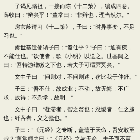
子谒见隋祖，一接而陈《十二策》，编成四卷。
薛收曰：“辩矣乎！”董常曰：“非辩也，理当然尔。”
房玄龄请习《十二策》，子曰：“时异事变，不足
习也。”
虞世基遣使谓子曰：“盍仕乎？”子曰：“通有疾，
不能仕也。”饮使者，歌《小明》以送之。世基闻之
曰：“吾特游缯缴之下也，若夫子可谓冥冥矣。”
文中子曰：“问则对，不问则述，窃比我于仲舒。”
子曰：“吾不仕，故成业；不动，故无悔；不广
求，故得；不杂学，故明。”
文中子曰：“凝滞者，智之蝥也；忿憾者，仁之螣
也；纤吝者，义之蠹也。”
子曰：“《元经》之专断，盖蕴于天命，吾安敢至
哉？”董常闻之曰：“《元经》之与天命，夫子而不至，