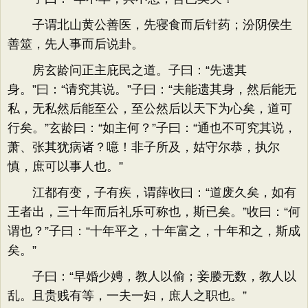
子谓北山黄公善医，先寝食而后针药；汾阴侯生
善筮，先人事而后说卦。
房玄龄问正主庇民之道。子曰：“先遗其
身。”曰：“请究其说。”子曰：“夫能遗其身，然后能无
私，无私然后能至公，至公然后以天下为心矣，道可
行矣。”玄龄曰：“如主何？”子曰：“通也不可究其说，
萧、张其犹病诸？噫！非子所及，姑守尔恭，执尔
慎，庶可以事人也。”
江都有变，子有疾，谓薛收曰：“道废久矣，如有
王者出，三十年而后礼乐可称也，斯已矣。”收曰：“何
谓也？”子曰：“十年平之，十年富之，十年和之，斯成
矣。”
子曰：“早婚少娉，教人以偷；妾媵无数，教人以
乱。且贵贱有等，一夫一妇，庶人之职也。”