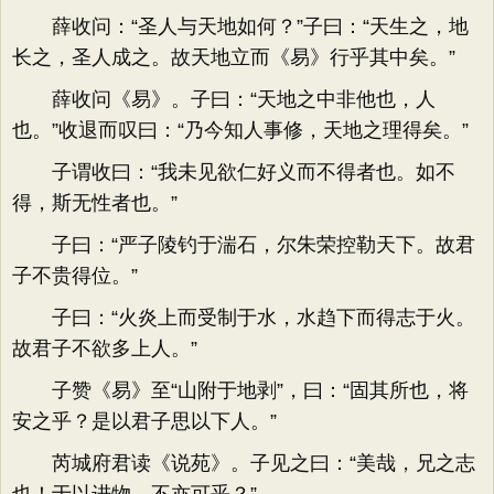
薛收问：“圣人与天地如何？”子曰：“天生之，地
长之，圣人成之。故天地立而《易》行乎其中矣。”
薛收问《易》。子曰：“天地之中非他也，人
也。”收退而叹曰：“乃今知人事修，天地之理得矣。”
子谓收曰：“我未见欲仁好义而不得者也。如不
得，斯无性者也。”
子曰：“严子陵钓于湍石，尔朱荣控勒天下。故君
子不贵得位。”
子曰：“火炎上而受制于水，水趋下而得志于火。
故君子不欲多上人。”
子赞《易》至“山附于地剥”，曰：“固其所也，将
安之乎？是以君子思以下人。”
芮城府君读《说苑》。子见之曰：“美哉，兄之志