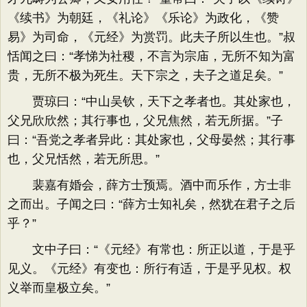
《续书》为朝廷，《礼论》《乐论》为政化，《赞
易》为司命，《元经》为赏罚。此夫子所以生也。”叔
恬闻之曰：“孝悌为社稷，不言为宗庙，无所不知为富
贵，无所不极为死生。天下宗之，夫子之道足矣。”
贾琼曰：“中山吴钦，天下之孝者也。其处家也，
父兄欣欣然；其行事也，父兄焦然，若无所据。”子
曰：“吾党之孝者异此：其处家也，父母晏然；其行事
也，父兄恬然，若无所思。”
裴嘉有婚会，薛方士预焉。酒中而乐作，方士非
之而出。子闻之曰：“薛方士知礼矣，然犹在君子之后
乎？”
文中子曰：“《元经》有常也：所正以道，于是乎
见义。《元经》有变也：所行有适，于是乎见权。权
义举而皇极立矣。”