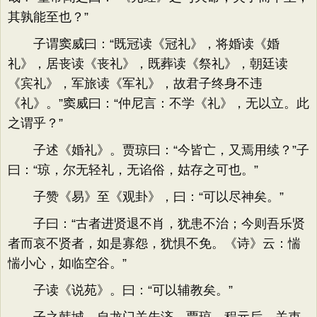
其孰能至也？”
子谓窦威曰：“既冠读《冠礼》，将婚读《婚
礼》，居丧读《丧礼》，既葬读《祭礼》，朝廷读
《宾礼》，军旅读《军礼》，故君子终身不违
《礼》。”窦威曰：“仲尼言：不学《礼》，无以立。此
之谓乎？”
子述《婚礼》。贾琼曰：“今皆亡，又焉用续？”子
曰：“琼，尔无轻礼，无谄俗，姑存之可也。”
子赞《易》至《观卦》，曰：“可以尽神矣。”
子曰：“古者进贤退不肖，犹患不治；今则吾乐贤
者而哀不贤者，如是寡怨，犹惧不免。《诗》云：惴
惴小心，如临空谷。”
子读《说苑》。曰：“可以辅教矣。”