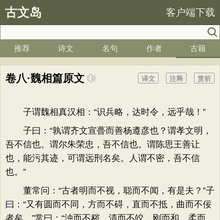
古文岛
客户端下载
推荐
诗文
名句
作者
古籍
卷八·魏相篇原文
译文
注释
赏析
子谓魏相真汉相：“识兵略，达时令，远乎哉！”
子曰：“孰谓齐文宣瞢而善杨遵彦也？谓孝文明，
吾不信也。谓尔朱荣忠，吾不信也。谓陈思王善让
也，能污其迹，可谓远刑名矣。人谓不密，吾不信
也。”
董常问：“古者明而不视，聪而不闻，有是夫？”子
曰：“又有圆而不同，方而不碍，直而不抵，曲而不佞
者矣。”常曰：“浊而不秽，清而不皎，刚而和，柔而