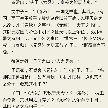
董常曰：“夫子《六经》，皇极之能事毕矣。”
文中子曰：“《春秋》，一国之书也。其以天下有
国，而王室不尊乎？故约诸侯以尊王政，以明天命之
未改，此《春秋》之事也。《元经》，天下之书也。
其以无定国而帝位不明乎？征天命以正帝位，以明神
器之有归，此《元经》之事也。”董常曰：“执小义妨大
权，《春秋》《元经》之所罪与？”子曰：“斯谓皇之不
极。”
御河之役，子闻之曰：“人力尽矣。”
子居家，不暂舍《周礼》。门人问子。子曰：“先
师以王道极是也，如有用我，则执此以往。通也宗周
之介子，敢忘其礼乎？”
子曰：“《周礼》其敌于天命乎？《春秋》，抗王
而尊鲁，其以周之所存乎？《元经》抗帝而尊中国，
其以天命之所归乎？”