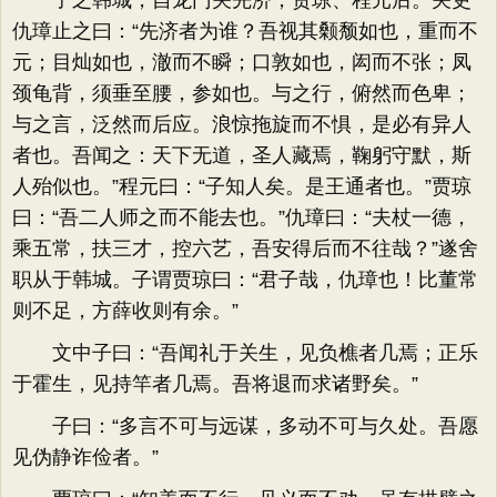
子之韩城，自龙门关先济，贾琼、程元后。关吏
仇璋止之曰：“先济者为谁？吾视其颡颓如也，重而不
元；目灿如也，澈而不瞬；口敦如也，闳而不张；凤
颈龟背，须垂至腰，参如也。与之行，俯然而色卑；
与之言，泛然而后应。浪惊拖旋而不惧，是必有异人
者也。吾闻之：天下无道，圣人藏焉，鞠躬守默，斯
人殆似也。”程元曰：“子知人矣。是王通者也。”贾琼
曰：“吾二人师之而不能去也。”仇璋曰：“夫杖一德，
乘五常，扶三才，控六艺，吾安得后而不往哉？”遂舍
职从于韩城。子谓贾琼曰：“君子哉，仇璋也！比董常
则不足，方薛收则有余。”
文中子曰：“吾闻礼于关生，见负樵者几焉；正乐
于霍生，见持竿者几焉。吾将退而求诸野矣。”
子曰：“多言不可与远谋，多动不可与久处。吾愿
见伪静诈俭者。”