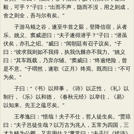
毅，可乎？”子曰：“出而不声，隐而不没，用之则成，
舍之则全，吾与尔有矣。”
子游马颊之谷，遂至牛首之谿，登降信宿，从者
乐。姚义、窦威进曰：“夫子遂得潜乎？”子曰：“潜虽
伏矣，亦孔之炤。”威曰：“闻朝廷有召子议矣。”子
曰：“彼求我则如不我得，执我仇雠亦不我力。”姚义
曰：“其车既载，乃弃尔辅。”窦威曰：“终逾绝险，曾
是不意。”子喟然，遂歌《正月》终焉。既而曰：“不可
为矣。”
子曰：“《书》以辩事，《诗》以正性，《礼》以
制行，《乐》以和德，《春秋元经》以举往，《易》
以知来。先王之蕴尽矣。”
王孝逸曰：“惜哉！夫子不仕，哲人徒生矣。”贾琼
曰：“夫子岂徒生哉？以万古为兆人，五常为四国，三
才九畴为公卿，又安用仕？”董常曰：“夫子以《续诗》