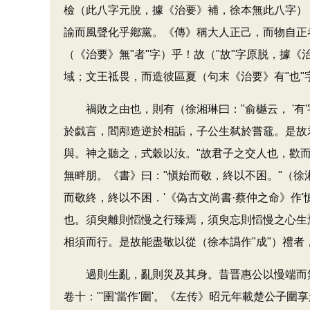
檢（此八字元脫，據《治要》補，徐本無此八字），
諭而風聲化乎鄕黨。《傳》稱大人正己，而物自正者
（《治要》無"者"字）乎！故（"故"字原脱，據
域；文王祗畏，而造彼區夏（句末《治要》有"也"
禍敗之由也，則有（徐湘琳曰："俞樾云， '有'
於戯言，閻邴造逆於相詬，子公生弑於嘗黿。是故
與。神之聽之，式穀以汝。"故君子之交人也，歡而
無畔朋。《書》曰："愼始而敬，終以不困。"（徐
而敬終，終以不困．'《偽古文尚書·蔡仲之命》作'
也。須臾離則慆慢之行臻焉，須臾忘則慆慢之心生
相須而行。是故能盡敬以從（徐本譌作"成"）禮者
過則生亂，亂則災及其身。昔晋惠公以慢端而無嗣
卷十："'圉'當作'圍'。《左传》昭元年載楚公