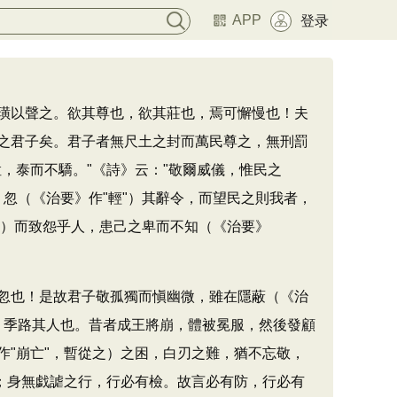
APP
登录
璜以聲之。欲其尊也，欲其莊也，焉可懈慢也！夫
之君子矣。君子者無尺土之封而萬民尊之，無刑罰
，泰而不驕。"《詩》云："敬爾威儀，惟民之
，忽（《治要》作"輕"）其辭令，而望民之則我者，
》改）而致怨乎人，患己之卑而不知（《治要》
忽也！是故君子敬孤獨而愼幽微，雖在隱蔽（《治
王、季路其人也。昔者成王將崩，體被冕服，然後發顧
作"崩亡"，暫從之）之困，白刃之難，猶不忘敬，
；身無戯謔之行，行必有檢。故言必有防，行必有