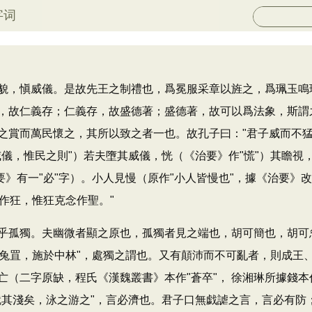
字词
，愼威儀。是故先王之制禮也，爲冕服采章以旌之，爲珮玉鳴
，故仁義存；仁義存，故盛德著；盛德著，故可以爲法象，斯謂
之賞而萬民懷之，其所以致之者一也。故孔子曰："君子威而不猛
威儀，惟民之則"）若夫墮其威儀，恍（《治要》作"慌"）其瞻視
要》有一"必"字）。小人見慢（原作"小人皆慢也"，據《治要
念作狂，惟狂克念作聖。"
孤獨。夫幽微者顯之原也，孤獨者見之端也，胡可簡也，胡可
肅兔罝，施於中林"，處獨之謂也。又有顛沛而不可亂者，則成
（二字原缺，程氏《漢魏叢書》本作"蒼卒"， 徐湘琳所據錢本
就其淺矣，泳之游之"，言必濟也。君子口無戯謔之言，言必有防