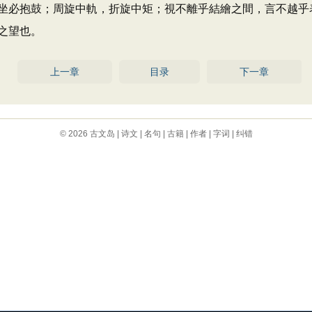
坐必抱鼓；周旋中軌，折旋中矩；視不離乎結繪之間，言不越乎
之望也。
上一章
目录
下一章
© 2026
古文岛
|
诗文
|
名句
|
古籍
|
作者
|
字词
|
纠错