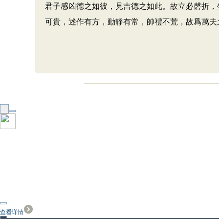
君子感凶德之如彼，見吉德之如此。故立必磬折，
可貴，述作有方，動靜有常，帥禮不荒，故爲萬夫
查看详情