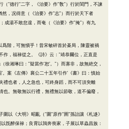
（"德行"二字，《治要》作"敎"）行於閨門，不諫
然，况得意（《治要》作"志"）而行於天下者
表；成湯不敢怠遑，而奄（《治要》作"掩"）有九
慢以爲階，可無愼乎！昔宋敏碎首於棊局，陳靈被禍
不作，福禄從之。《詩》云："靖恭爾位，正直是
徐湘琳曰："疑當作'恕'。"）而寡非，故無絶交，
困'。案《左傳》襄公二十五年引作'《書》曰：慎始
"）夫禮也者，人之急也，可終身蹈，而不可須臾離
情也。無敬無以行禮，無禮無以節敬，道不偏廢，
以《大明》昭亂（"圍"原作"圉"孫詒讓《札迻》
薳罷以旣醉保禄；良霄以鶉奔喪家，子展以草蟲昌族：