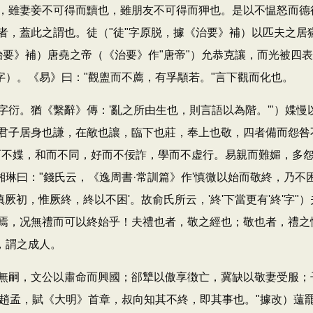
雖妻妾不可得而黷也，雖朋友不可得而狎也。是以不愠怒而德行
，蓋此之謂也。徒（"徒"字原脱，據《治要》補）以匹夫之居猶
《治要》補）唐堯之帝（《治要》作"唐帝"）允恭克讓，而光被四
字）。《易》曰："觀盥而不薦，有孚顒若。"言下觀而化也。
字衍。猶《繫辭》傳：'亂之所由生也，則言語以為階。'"）媟
君子居身也謙，在敵也讓，臨下也莊，奉上也敬，四者備而怨咎
不媟，和而不同，好而不佞詐，學而不虚行。易親而難媚，多怨（
湘琳曰："錢氏云，《逸周書·常訓篇》作'慎微以始而敬終，乃不
慎厥初，惟厥終，終以不困'。故俞氏所云，'終'下當更有'終'字
焉，况無禮而可以終始乎！夫禮也者，敬之經也；敬也者，禮之
，謂之成人。
，文公以肅命而興國；郤犨以傲享徴亡，冀缺以敬妻受服；子圍
子圍享趙孟，賦《大明》首章，叔向知其不終，即其事也。"據改）