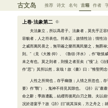
古文岛
推荐
诗文
名句
古籍
作者
上卷·法象第二
夫法象立，所以爲君子。法象者，莫先乎正容貌
容貌者，人之符表也。符表正，故情性治；情性治
之威而萬民畏之，無羽籥之樂而萬民樂之，無爵禄
則。"（見《大雅·抑》、《魯頌·泮水》，作"敬慎
未之有也。莫之則者，則慢之者至矣（"慢"上《治
作"思"）其所以然，哀哉！故《書》曰："惟聖罔
人性之所簡也，存乎幽微；人情之所忽也，存乎
要》作"翳"），鬼神不得見其隙也。《詩》云"肅
命之辭；季路遭亂，結纓而後死白刃之難。夫以崩亡
况於逰宴乎？故《詩》曰"就其深矣，方之舟之；