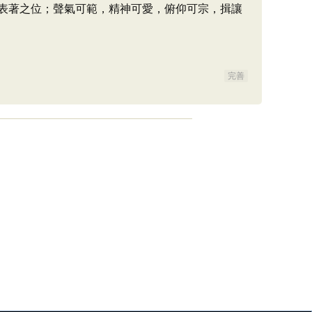
表著之位；聲氣可範，精神可愛，俯仰可宗，揖讓
完善