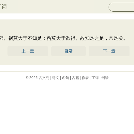
字词
。祸莫大于不知足；咎莫大于欲得。故知足之足，常足矣。
上一章
目录
下一章
© 2026
古文岛
|
诗文
|
名句
|
古籍
|
作者
|
字词
|
纠错