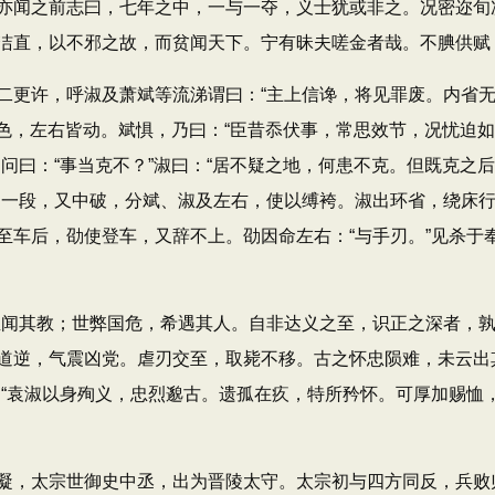
亦闻之前志曰，七年之中，一与一夺，义士犹或非之。况密迩旬
洁直，以不邪之故，而贫闻天下。宁有昧夫嗟金者哉。不腆供赋
更许，呼淑及萧斌等流涕谓曰：“主上信谗，将见罪废。内省无
变色，左右皆动。斌惧，乃曰：“臣昔忝伏事，常思效节，况忧迫如
问曰：“事当克不？”淑曰：“居不疑之地，何患不克。但既克之
为一段，又中破，分斌、淑及左右，使以缚袴。淑出环省，绕床
至车后，劭使登车，又辞不上。劭因命左右：“与手刃。”见杀于
闻其教；世弊国危，希遇其人。自非达义之至，识正之深者，孰
道逆，气震凶党。虐刃交至，取毙不移。古之怀忠陨难，未云出
：“袁淑以身殉义，忠烈邈古。遗孤在疚，特所矜怀。可厚加赐恤
，太宗世御史中丞，出为晋陵太守。太宗初与四方同反，兵败