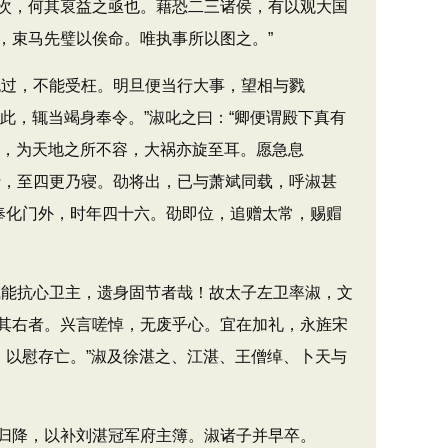
次，何其裒益之亟也。藉恐二三诸侯，有以观大国
，束马先璧以俟命。唯执事所以图之。”
过，不能受枉。明旦便当行大事，望相与戮
此，辄当竭身奉令。”淑叱之曰：“卿便谓殿下真有
后，为天地之所不容，大祸亦旋至耳。愿急息
行，至四更乃寝。劭将出，已与萧斌同载，呼淑甚
奉化门外，时年四十六。劭即位，追赠太常，赐赗
能抗心卫主，遗身固节者哉！故太子左卫率淑，文
其右者。兴言嗟悼，无废乎心。宜在加礼，永旌宋
，以慰存亡。”淑及徐湛之、江湛、王僧绰、卜天与
归降，以补刘湛冠军府主簿。淑诸子并早卒。