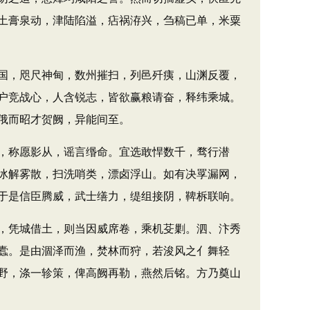
土膏泉动，津陆陷溢，痁祸洊兴，刍稿已单，米粟
国，咫尺神甸，数州摧扫，列邑歼痍，山渊反覆，
户竞战心，人含锐志，皆欲赢粮请奋，释纬乘城。
俄而昭才贺阙，异能间至。
，称愿影从，谣言缗命。宜选敢悍数千，骛行潜
冰解雾散，扫洗哨类，漂卤浮山。如有决罦漏网，
于是信臣腾威，武士缮力，缇组接阴，鞞柝联响。
，凭城借土，则当因威席卷，乘机芟剿。泗、汴秀
蠹。是由涸泽而渔，焚林而狩，若浚风之亻舞轻
野，涤一轸策，俾高阙再勒，燕然后铭。方乃奠山