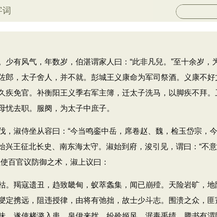
字词
有风气，年数岁，伯湛谓家人曰：“此非凡兒。”至十余岁，
佐郎，太子舍人，并不就。彭城王义康命为军司祭酒。义康不好
久疾免官。补衡阳王义季右军主簿，迁太子洗马，以脚疾不拜。
母忧去职。服阕，为太子中庶子。
，淑侍坐从容曰：“今当鸣銮中岳，席卷赵、魏，检玉岱宗，今
为始兴王征北长史、南东海太守。淑始到府，浚引见，谓曰：“不意
祖使百官议防御之术，淑上议曰：
。羯寇遗丑，趋致畿甸，蚁萃螽集，闻已崩殪。天险岩旷，地
燮定携远，阻违授律，由将有弛拙，故士少斗志。围溃之众，匪
昧，遂使栲潞入患，泉伊来扰，纷殄姬风，泯毒禹绩，腾书有渭