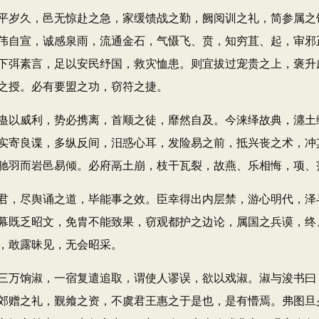
岁久，邑无惊赴之急，家缓馈战之勤，阙阅训之礼，简参属之
伟自宣，诚感泉雨，流通金石，气慑飞、贲，知穷苴、起，审邪
下弭素言，足以安民纾国，救灾恤患。则宜拔过宠贵之上，褒升
之授。必有要盟之功，窃符之捷。
以威利，势必携离，首顺之徒，靡然自及。今涞绎故典，瀍土
实寄良谍，多纵反间，汨惑心耳，发险易之前，抵兴丧之术，冲
驰羽而岩邑易倾。必府鬲土崩，枝干瓦裂，故燕、乐相悔，项、
，尽舆诵之道，毕能事之效。臣幸得出内层禁，游心明代，泽
幕既乏昭文，免胄不能致果，窃观都护之边论，属国之兵谟，终
，敢露昧见，无会昭采。
万饷淑，一宿复遣追取，谓使人谬误，欲以戏淑。淑与浚书曰：
郊赠之礼，觐飨之资，不虞君王惠之于是也，是有懵焉。弗图旦