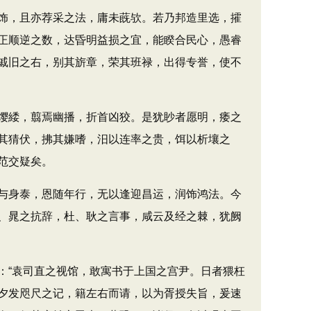
饰，且亦荐采之法，庸未蔇欤。若乃邦造里选，攉
正顺逆之数，达昏明益损之宜，能睽合民心，愚睿
戚旧之右，别其旂章，荣其班禄，出得专誉，使不
缨緌，翦焉幽播，折首凶狡。是犹眇者愿明，痿之
其猜伏，拂其嫌嗜，汨以连率之贵，饵以析壤之
范交疑矣。
与身泰，恩随年行，无以逢迎昌运，润饰鸿法。今
、晁之抗辞，杜、耿之言事，咸云及经之棘，犹阙
“袁司直之视馆，敢寓书于上国之宫尹。日者猥枉
夕发咫尺之记，籍左右而请，以为胥授失旨，爰速