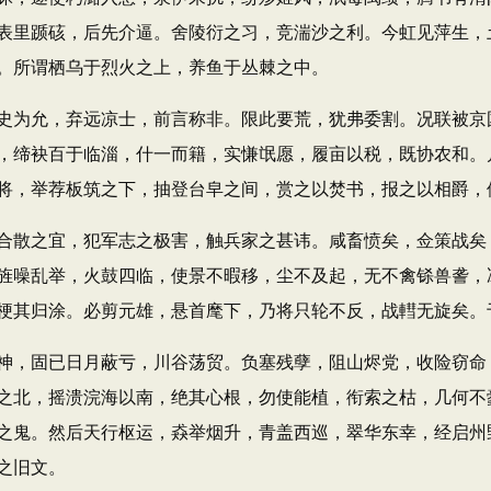
表里踬硋，后先介逼。舍陵衍之习，竞湍沙之利。今虹见萍生，
。所谓栖乌于烈火之上，养鱼于丛棘之中。
为允，弃远凉士，前言称非。限此要荒，犹弗委割。况联被京
，缔袂百于临淄，什一而籍，实慊氓愿，履亩以税，既协农和。
将，举荐板筑之下，抽登台皁之间，赏之以焚书，报之以相爵，
散之宜，犯军志之极害，触兵家之甚讳。咸畜愤矣，佥策战矣
旌噪乱举，火鼓四临，使景不暇移，尘不及起，无不禽铩兽詟，
梗其归涂。必剪元雄，悬首麾下，乃将只轮不反，战轊无旋矣。
，固已日月蔽亏，川谷荡贸。负塞残孽，阻山烬党，收险窃命
之北，摇溃浣海以南，绝其心根，勿使能植，衔索之枯，几何不
之鬼。然后天行枢运，猋举烟升，青盖西巡，翠华东幸，经启州
之旧文。