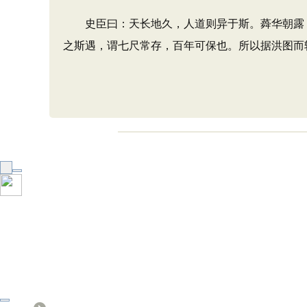
史臣曰：天长地久，人道则异于斯。蕣华朝露，
之斯遇，谓七尺常存，百年可保也。所以据洪图而