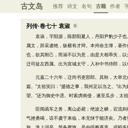
古文岛
推荐
诗文
名句
古籍
作者
列传·卷七十 袁淑
袁淑，字阳源，陈郡阳夏人，丹阳尹豹少子也。少
属文，辞采遒艳，纵横有才辩。本州命主簿，著作
也，欲其附己，而淑不以为意，由是大相乖失，以
迁司徒左西属。出为宣城太守，入补中书侍郎，以
元嘉二十六年，迁尚书吏部郎。其秋，大举北伐
篇。”太祖笑曰：“盛德之事，我何足以当之。”出
望。”还为御史中丞。时索虏南侵，遂至瓜步，太
臣闻函车之兽，离山必毙；绝波之鳞，宕流则枯
气挫勇竭，谅不虞于来临，本无怵于能济矣。乃者
旅，淮上训卒，简备靡旗。是由绥整寡衷，戎昭多