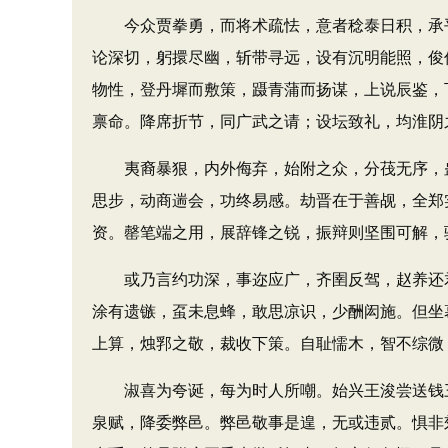
今众贾拳勇，而将术疏怯，意者稔泰日积，承平
论深切，躬擐尽幽，斩带寻远，设有沉明能照，俊
物性，登丹墀而敷策，蹑青蒲而扬谋，上说辰鉴，
禀命。降席折节，同广武之请；设坛致礼，均淮阴
夷裔暴狠，内外侮弃，始附之众，分茷无序，蛊
思步，动商遄会，功终易感。劫晋在于善觇，全郑
资。罄笔端之用，展辞锋之锐，振辩则坚围可解，
或乃言约功深，事迩应广，齐圉反驾，赵养还君
涂有遗镞，虿未息蜂，敢思凉识，少酬闳施。但坐
上算，烛郛之敬，裁收下策。自耻懦木，智不综微
淑喜为夸诞，每为时人所嘲。始兴王浚尝送钱三
泉赋，降委弊邑。弊邑敬事是遑，无或违贰。惧非