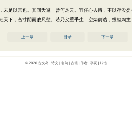
未足以言也。其间夭遽，曾何足云。宜任心去留，不以存没婴
轻天下，吝寸阴而败尺璧。若乃义重乎生，空炳前诰，投躯殉主
上一章
目录
下一章
© 2026
古文岛
|
诗文
|
名句
|
古籍
|
作者
|
字词
|
纠错