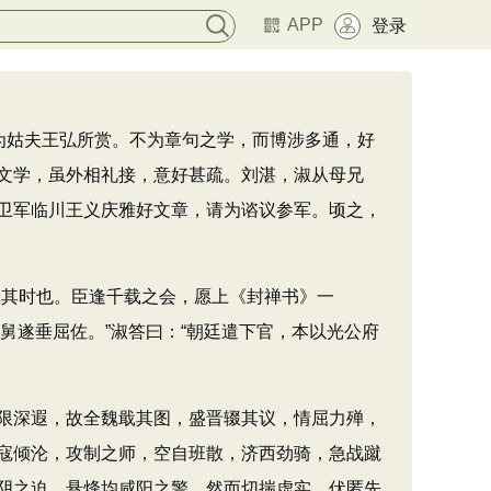
APP
登录
为姑夫王弘所赏。不为章句之学，而博涉多通，好
文学，虽外相礼接，意好甚疏。刘湛，淑从母兄
卫军临川王义庆雅好文章，请为谘议参军。顷之，
其时也。臣逢千载之会，愿上《封禅书》一
舅遂垂屈佐。”淑答曰：“朝廷遣下官，本以光公府
限深遐，故全魏戢其图，盛晋辍其议，情屈力殚，
寇倾沦，攻制之师，空自班散，济西劲骑，急战蹴
阴之迫，悬烽均咸阳之警。然而切揣虚实，伏匿先