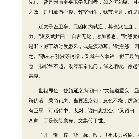
先币。曾是附庸臣委末学孤闻者，如之何勿疑。且
之政。是用敢布心腹。弊室弱生，砥节清廉，好是
迁太子左卫率。元凶将为弑逆，其夜淑在直，二
力。”淑及斌并曰：“自古无此，愿加善思。”劭怒
是邪？殿下幼时尝患风，或是疾动耳。”劭愈怒，因
之。”劭左右引淑等袴褶，又就主衣取锦，截三尺
急，淑眠终不起。劭停车奉化门，催之相续。徐起
甚厚。
世祖即位，使颜延之为诏曰：“夫轻道重义，亟
辩优洽，秉尚贞悫。当要逼之切，意色不桡，厉辞
有臣焉。可赠侍中、太尉，谥曰忠宪公。”又诏曰
四家，于是长给禀禄。文集传于世。
子几、敳、棱、凝、标。敳，世祖步兵校尉。凝