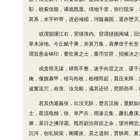
彰，校索伎能，谲诡既显。绵地千里，弥行阻深，
莫系，水宇衿带，进必倾殒，河隘扁固，退亦堕灭
或谓损缓江右，宽缮淮内。窃谓拯扼闽城，旧史
草木涂地。今丘赋千乘，井算万集，肩摩倍于长安
谓宜悬金铸印，要壮果之士，重币甘辞，招摧决之
戎贪而无谋，肆而不整，迷乎向背之次，谬于合
掩，偃旗裹甲，钳马衔枚，桧稽而起，晨压未阵，
逡窠逗穴，命淮、汝戈船，遏其还径，兗部劲卒，
若其伪遁羸张，出没无际，楚言汉旆，显默如神
士，星流电烛，徐、阜严兵，雨凑云集，蹶乱桑溪
箨，杲日之拂浮霜。既而尉洽荷掠之余，望吊网悲
沉河，创礼辑策，阐耀炎、昊之遗则，贯轶商、夏