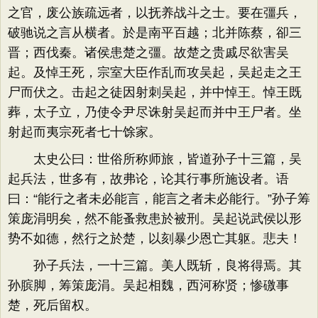
之官，废公族疏远者，以抚养战斗之士。要在彊兵，
破驰说之言从横者。於是南平百越；北并陈蔡，卻三
晋；西伐秦。诸侯患楚之彊。故楚之贵戚尽欲害吴
起。及悼王死，宗室大臣作乱而攻吴起，吴起走之王
尸而伏之。击起之徒因射刺吴起，并中悼王。悼王既
葬，太子立，乃使令尹尽诛射吴起而并中王尸者。坐
射起而夷宗死者七十馀家。
太史公曰：世俗所称师旅，皆道孙子十三篇，吴
起兵法，世多有，故弗论，论其行事所施设者。语
曰：“能行之者未必能言，能言之者未必能行。”孙子筹
策庞涓明矣，然不能蚤救患於被刑。吴起说武侯以形
势不如德，然行之於楚，以刻暴少恩亡其躯。悲夫！
孙子兵法，一十三篇。美人既斩，良将得焉。其
孙膑脚，筹策庞涓。吴起相魏，西河称贤；惨礉事
楚，死后留权。