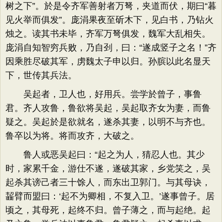
树之下”。於是令齐军善射者万弩，夹道而伏，期曰“暮
见火举而俱发”。庞涓果夜至斫木下，见白书，乃钻火
烛之。读其书未毕，齐军万弩俱发，魏军大乱相失。
庞涓自知智穷兵败，乃自刭，曰：“遂成竖子之名！”齐
因乘胜尽破其军，虏魏太子申以归。孙膑以此名显天
下，世传其兵法。
吴起者，卫人也，好用兵。尝学於曾子，事鲁
君。齐人攻鲁，鲁欲将吴起，吴起取齐女为妻，而鲁
疑之。吴起於是欲就名，遂杀其妻，以明不与齐也。
鲁卒以为将。将而攻齐，大破之。
鲁人或恶吴起曰：“起之为人，猜忍人也。其少
时，家累千金，游仕不遂，遂破其家，乡党笑之，吴
起杀其谤己者三十馀人，而东出卫郭门。与其母诀，
齧臂而盟曰：‘起不为卿相，不复入卫。’遂事曾子。居
顷之，其母死，起终不归。曾子薄之，而与起绝。起