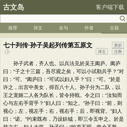
古文岛
客户端下载
推荐
诗文
名句
作者
古籍
七十列传·孙子吴起列传第五原文
赏析
译文
注释
孙子武者，齐人也。以兵法见於吴王阖庐。阖庐
曰：“子之十三篇，吾尽观之矣，可以小试勒兵乎？”对
曰：“可。”阖庐曰：“可试以妇人乎？”曰：“可。”於是
许之，出宫中美女，得百八十人。孙子分为二队，以
王之宠姬二人各为队长，皆令持戟。令之曰：“汝知而
心与左右手背乎？”妇人曰：“知之。”孙子曰：“前，则
视心；左，视左手；右，视右手；后，即视背。”妇人
曰：“诺。”约束既布，乃设鈇钺，即三令五申之。於是