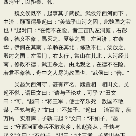
西河守，以拒秦、韩。
魏文侯既卒，起事其子武侯。武侯浮西河而下，
中流，顾而谓吴起曰：“美哉乎山河之固，此魏国之宝
也！”起对曰：“在德不在险。昔三苗氏左洞庭，右彭
蠡，德义不修，禹灭之。夏桀之居，左河济，右泰
华，伊阙在其南，羊肠在其北，修政不仁，汤放之。
殷纣之国，左孟门，右太行，常山在其北，大河经其
南，修政不德，武王杀之。由此观之，在德不在险。
若君不修德，舟中之人尽为敌国也。”武侯曰：“善。”
吴起为西河守，甚有声名。魏置相，相田文。吴
起不悦，谓田文曰：“请与子论功，可乎？”田文
曰：“可。”起曰：“将三军，使士卒乐死，敌国不敢
谋，子孰与起？”文曰：“不如子。”起曰：“治百官，亲
万民，实府库，子孰与起？”文曰：“不如子。”起
曰：“守西河而秦兵不敢东乡，韩赵宾从，子孰与
起？”文曰：“不如子。”起曰：“此三者，子皆出吾下，