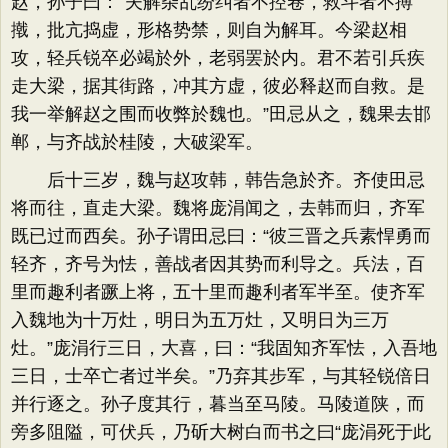
赵，孙子曰：“夫解杂乱纷纠者不控卷，救斗者不搏
撠，批亢捣虚，形格势禁，则自为解耳。今梁赵相
攻，轻兵锐卒必竭於外，老弱罢於内。君不若引兵疾
走大梁，据其街路，冲其方虚，彼必释赵而自救。是
我一举解赵之围而收弊於魏也。”田忌从之，魏果去邯
郸，与齐战於桂陵，大破梁军。
后十三岁，魏与赵攻韩，韩告急於齐。齐使田忌
将而往，直走大梁。魏将庞涓闻之，去韩而归，齐军
既已过而西矣。孙子谓田忌曰：“彼三晋之兵素悍勇而
轻齐，齐号为怯，善战者因其势而利导之。兵法，百
里而趣利者蹶上将，五十里而趣利者军半至。使齐军
入魏地为十万灶，明日为五万灶，又明日为三万
灶。”庞涓行三日，大喜，曰：“我固知齐军怯，入吾地
三日，士卒亡者过半矣。”乃弃其步军，与其轻锐倍日
并行逐之。孙子度其行，暮当至马陵。马陵道陕，而
旁多阻隘，可伏兵，乃斫大树白而书之曰“庞涓死于此