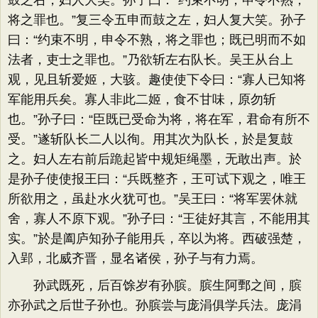
鼓之右，妇人大笑。孙子曰：“约束不明，申令不熟，
将之罪也。”复三令五申而鼓之左，妇人复大笑。孙子
曰：“约束不明，申令不熟，将之罪也；既已明而不如
法者，吏士之罪也。”乃欲斩左右队长。吴王从台上
观，见且斩爱姬，大骇。趣使使下令曰：“寡人已知将
军能用兵矣。寡人非此二姬，食不甘味，原勿斩
也。”孙子曰：“臣既已受命为将，将在军，君命有所不
受。”遂斩队长二人以徇。用其次为队长，於是复鼓
之。妇人左右前后跪起皆中规矩绳墨，无敢出声。於
是孙子使使报王曰：“兵既整齐，王可试下观之，唯王
所欲用之，虽赴水火犹可也。”吴王曰：“将军罢休就
舍，寡人不原下观。”孙子曰：“王徒好其言，不能用其
实。”於是阖庐知孙子能用兵，卒以为将。西破强楚，
入郢，北威齐晋，显名诸侯，孙子与有力焉。
孙武既死，后百馀岁有孙膑。膑生阿鄄之间，膑
亦孙武之后世子孙也。孙膑尝与庞涓俱学兵法。庞涓