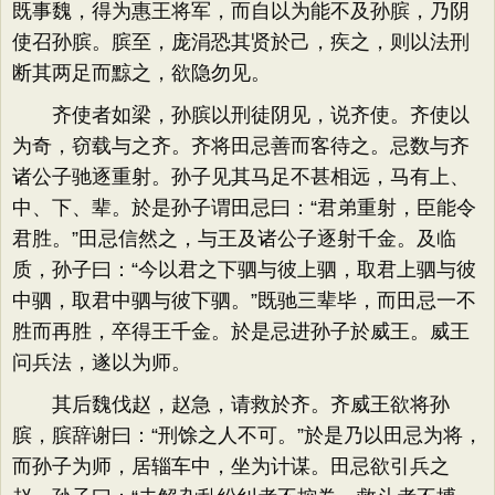
既事魏，得为惠王将军，而自以为能不及孙膑，乃阴
使召孙膑。膑至，庞涓恐其贤於己，疾之，则以法刑
断其两足而黥之，欲隐勿见。
齐使者如梁，孙膑以刑徒阴见，说齐使。齐使以
为奇，窃载与之齐。齐将田忌善而客待之。忌数与齐
诸公子驰逐重射。孙子见其马足不甚相远，马有上、
中、下、辈。於是孙子谓田忌曰：“君弟重射，臣能令
君胜。”田忌信然之，与王及诸公子逐射千金。及临
质，孙子曰：“今以君之下驷与彼上驷，取君上驷与彼
中驷，取君中驷与彼下驷。”既驰三辈毕，而田忌一不
胜而再胜，卒得王千金。於是忌进孙子於威王。威王
问兵法，遂以为师。
其后魏伐赵，赵急，请救於齐。齐威王欲将孙
膑，膑辞谢曰：“刑馀之人不可。”於是乃以田忌为将，
而孙子为师，居辎车中，坐为计谋。田忌欲引兵之