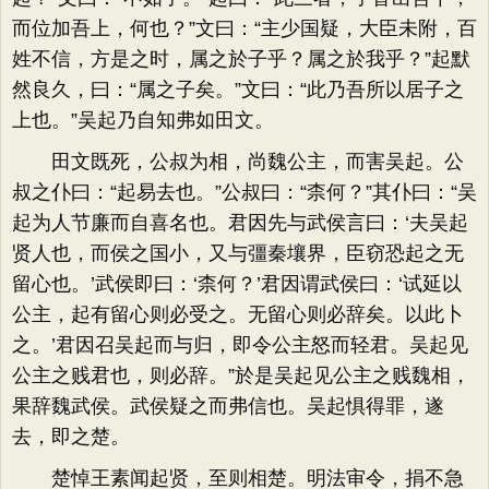
而位加吾上，何也？”文曰：“主少国疑，大臣未附，百
姓不信，方是之时，属之於子乎？属之於我乎？”起默
然良久，曰：“属之子矣。”文曰：“此乃吾所以居子之
上也。”吴起乃自知弗如田文。
田文既死，公叔为相，尚魏公主，而害吴起。公
叔之仆曰：“起易去也。”公叔曰：“柰何？”其仆曰：“吴
起为人节廉而自喜名也。君因先与武侯言曰：‘夫吴起
贤人也，而侯之国小，又与彊秦壤界，臣窃恐起之无
留心也。’武侯即曰：‘柰何？’君因谓武侯曰：‘试延以
公主，起有留心则必受之。无留心则必辞矣。以此卜
之。’君因召吴起而与归，即令公主怒而轻君。吴起见
公主之贱君也，则必辞。”於是吴起见公主之贱魏相，
果辞魏武侯。武侯疑之而弗信也。吴起惧得罪，遂
去，即之楚。
楚悼王素闻起贤，至则相楚。明法审令，捐不急