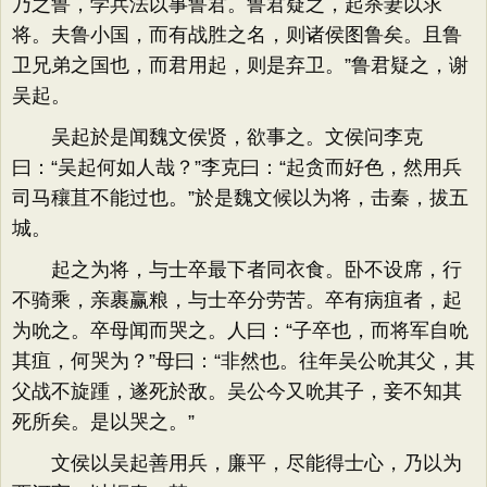
乃之鲁，学兵法以事鲁君。鲁君疑之，起杀妻以求
将。夫鲁小国，而有战胜之名，则诸侯图鲁矣。且鲁
卫兄弟之国也，而君用起，则是弃卫。”鲁君疑之，谢
吴起。
吴起於是闻魏文侯贤，欲事之。文侯问李克
曰：“吴起何如人哉？”李克曰：“起贪而好色，然用兵
司马穰苴不能过也。”於是魏文候以为将，击秦，拔五
城。
起之为将，与士卒最下者同衣食。卧不设席，行
不骑乘，亲裹赢粮，与士卒分劳苦。卒有病疽者，起
为吮之。卒母闻而哭之。人曰：“子卒也，而将军自吮
其疽，何哭为？”母曰：“非然也。往年吴公吮其父，其
父战不旋踵，遂死於敌。吴公今又吮其子，妾不知其
死所矣。是以哭之。”
文侯以吴起善用兵，廉平，尽能得士心，乃以为