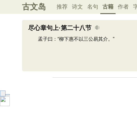
古文岛
推荐
诗文
名句
古籍
作者
尽心章句上·第二十八节
孟子曰：“柳下惠不以三公易其介。”