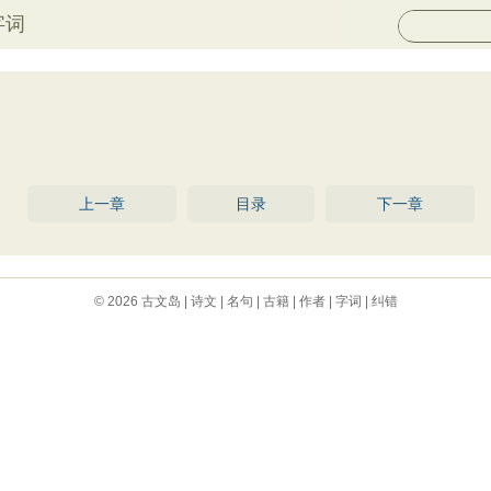
字词
上一章
目录
下一章
© 2026
古文岛
|
诗文
|
名句
|
古籍
|
作者
|
字词
|
纠错