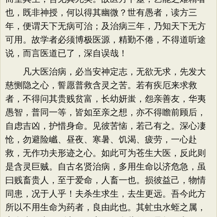
也，既非神授，何以得其幽微？世有愚者，读方三
年，便谓天下无病可治；及治病三年，乃知天下无方
可用。故学者必须博极医源，精勤不倦，不得道听途
说，而言医道已了，深自误哉！
凡大医治病，必当安神定志，无欲无求，先发大
慈恻隐之心，誓愿普救含灵之苦。若有疾厄来求救
者，不得问其贵贱贫富，长幼妍蚩，怨亲善友，华夷
愚智，普同一等，皆如至亲之想，亦不得瞻前顾后，
自虑吉凶，护惜身命。见彼苦恼，若己有之。深心凄
怆，勿避险巇、昼夜、寒暑、饥渴、疲劳，一心赴
救，无作功夫形迹之心。如此可为苍生大医，反此则
是含灵巨贼。自古名贤治病，多用生命以济危急，虽
曰贱畜贵人，至于爱命，人畜一也。损彼益己，物情
同患，况于人乎！夫杀生求生，去生更远。吾今此方
所以不用生命为药者，良由此也。其虻虫水蛭之属，