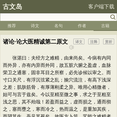
古文岛
客户端下载
推荐
诗文
名句
作者
古籍
诸论·论大医精诚第二原文
译文
注释
赏析
张湛曰：夫经方之难精，由来尚矣。今病有内同
而外异，亦有内异而外同，故五脏六腑之盈虚，血脉
荣卫之通塞，固非耳目之所察，必先诊候以审之。而
寸口关尺，有浮沉弦紧之乱；腧穴流注，有高下浅深
之差；肌肤筋骨，有厚薄刚柔之异。唯用心精微者，
始可与言于兹矣。今以至精至微之事，求之于至粗至
浅之思，其不殆哉！若盈而益之，虚而损之，通而彻
之，塞而壅之，寒而冷之，热而温之，是重加其疾，
而望其生，吾见其死矣。故医方卜筮，艺能之难精者