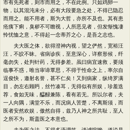
市有先死者，则市而用之，不在此例。只如鸡卵一
物，以其混沌未分，必有大段要急之处，不得已隐忍
而用之。能不用者，斯为大哲，亦所不及也。其有患
疮痍下痢，臭秽不可瞻视，人所恶见者，但发惭愧凄
怜忧恤之意，不得起一念蒂芥之心，是吾之志也。
夫大医之体，欲得澄神内视，望之俨然，宽裕汪
汪，不皎不昧。省病诊疾，至意深心，详察形候，纤
毫勿失，处判针药，无得参差。虽曰病宜速救，要须
临事不惑，唯当审谛覃思，不得于性命之上，率尔自
逞俊快，邀射名誉，甚不仁矣！又到病家，纵绮罗满
目，勿左右顾眄，丝竹凑耳，无得似有所娱，珍羞迭
荐，食如无味，醽醁兼陈，看有若无。所以尔者，夫
一人向隅，满堂不乐，而况病人苦楚，不离斯须，而
医者安然欢娱，傲然自得，兹乃人神之所共耻，至人
之所不为，斯盖医之本意也。