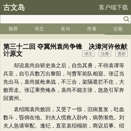
古文岛
客户端下载
推荐
诗文
名句
作者
古籍
第三十二回 夺冀州袁尚争锋 决漳河许攸献
计原文
译文
注释
赏析
却说袁尚自斩史涣之后，自负其勇，不待袁谭等
兵至，自引兵数万出黎阳，与曹军前队相迎。张辽当
先出马，袁尚挺枪来战，不三合，架隔遮拦不住，大
败而走。张辽乘势掩杀，袁尚不能主张，急急引军奔
回冀州。
袁绍闻袁尚败回，又受了一惊，旧病复发，吐血
数斗，昏倒在地。刘夫人慌救入卧内，病势渐危。刘
夫人急请审配、逢纪，直至袁绍榻前，商议后事。绍