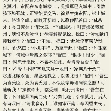
入冀州。审配在东南城楼上，见操军已入城中，引数
骑下城死战，正迎徐晃交马。徐晃生擒审配，绑出城
来。路逢辛毗，毗咬牙切齿，以鞭鞭配首曰：“贼杀
才！今日死矣！”配大骂：“辛毗贼徒！引曹操破我冀
州，我恨不杀汝也！”徐晃解配见操。操曰：“汝知献门
接我者乎？”配曰：“不知。”操曰：“此汝侄审荣所献
也。”配怒曰：“小儿不行，乃至于此！”操曰：“昨孤至
城下，何城中弩箭之多耶？”配曰：“恨少！恨少！”操
曰：“卿忠于袁氏，不容不如此。今肯降吾否？”配
曰：“不降！不降”辛毗哭拜于地曰：“家属八十余口，
尽遭此贼杀害。愿丞相戮之，以雪此恨！”配曰：“吾生
为袁氏臣，死为袁氏鬼，不似汝辈谗谄阿谀之贼！可
速斩我！”操教牵出。临受刑，叱行刑者曰：“吾主在
北，不可使我面南而死！”乃向北跪，引颈就刃。后人
有诗叹曰：“河北多名士，谁如审正南：命因昏主丧，
心与古人参。忠直言无隐，廉能志不贪。临亡犹北