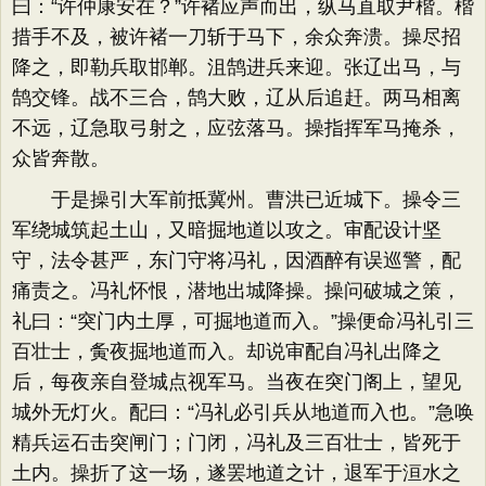
曰：“许仲康安在？”许褚应声而出，纵马直取尹楷。楷
措手不及，被许褚一刀斩于马下，余众奔溃。操尽招
降之，即勒兵取邯郸。沮鹄进兵来迎。张辽出马，与
鹄交锋。战不三合，鹄大败，辽从后追赶。两马相离
不远，辽急取弓射之，应弦落马。操指挥军马掩杀，
众皆奔散。
于是操引大军前抵冀州。曹洪已近城下。操令三
军绕城筑起土山，又暗掘地道以攻之。审配设计坚
守，法令甚严，东门守将冯礼，因酒醉有误巡警，配
痛责之。冯礼怀恨，潜地出城降操。操问破城之策，
礼曰：“突门内土厚，可掘地道而入。”操便命冯礼引三
百壮士，夤夜掘地道而入。却说审配自冯礼出降之
后，每夜亲自登城点视军马。当夜在突门阁上，望见
城外无灯火。配曰：“冯礼必引兵从地道而入也。”急唤
精兵运石击突闸门；门闭，冯礼及三百壮士，皆死于
土内。操折了这一场，遂罢地道之计，退军于洹水之