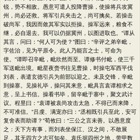
锐，势不相敌。愚意可遣人投降曹操，使操将兵攻冀
州，尚必还救。将军引兵夹击之，尚可擒矣。若操击
破尚军，我因而敛其军实以拒操。操军远来，粮食不
继，必自退去。我可以仍据冀州，以图进取也。”谭从
其言，问曰：“何人可为使？”图曰：“辛评之弟辛毗，
字佐治，见为平原令。此人乃能言之士，可命为
使。”谭即召辛毗，毗欣然而至。谭修书付毗，使三千
军送毗出境。毗星夜赍书往见曹操，时操屯军西平伐
刘表，表遣玄德引兵为前部以迎之。未及交锋，辛毗
到操寨。见操礼毕，操问其来意，毗具言袁谭相求之
意，呈上书信。操看书毕，留辛毗于寨中，聚文武计
议。程昱曰：“袁谭被袁尚攻击太急，不得已而来降，
不可准信。”吕虔、满宠亦曰：“丞相既引兵至此，安可
复舍表而助谭？”荀攸曰：“三公之言未善。以愚意度
之：天下方有事，而刘表坐保江、汉之间，不敢展
足，其无四方之志可知矣。袁氏据四州之地，带甲数