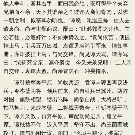
他人争斗，断其右手，而曰我必胜，安可得乎？夫弃
兄弟而不亲，天下其谁亲之？彼谗人离间骨肉，以求
一朝之利，原塞耳勿听也。”谭怒，叱退王修，使人去
请袁尚。尚与审配商议。配曰：“此必郭图之计也。主
公若往，必遭奸计；不如乘势攻之。”袁尚依言，便披
挂上马，引兵五万出城。袁谭见袁尚引军来，情知事
泄，亦即披挂上马，与尚交锋。尚见谭大骂。谭亦骂
曰：“汝药死父亲，篡夺爵位，今又来杀兄耶！”二人亲
自交锋，袁谭大败。尚亲冒矢石，冲突掩杀。
谭引败军奔平原，尚收兵还。袁谭与郭图再议进
兵，令岑璧为将，领兵前来。尚自引兵出冀州。两阵
对圆，旗鼓相望。璧出骂阵；尚欲自战，大将吕旷，
拍马舞刀，来战岑璧。二将战无数合，旷斩岑璧于马
下。谭兵又败，再奔平原。审配劝尚进兵，追至平
原。谭抵挡不住，退入平原，坚守不出。尚三面围城
攻打。谭与郭图计议。图曰：“今城中粮少，彼军方