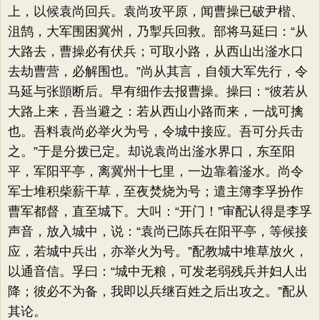
上，以候袁尚回兵。袁尚攻平原，闻曹操已破尹楷、
沮鹄，大军围困冀州，乃掣兵回救。部将马延曰：“从
大路去，曹操必有伏兵；可取小路，从西山出滏水口
去劫曹营，必解围也。”尚从其言，自领大军先行，令
马延与张顗断后。早有细作去报曹操。操曰：“彼若从
大路上来，吾当避之：若从西山小路而来，一战可擒
也。吾料袁尚必举火为号，令城中接应。吾可分兵击
之。”于是分拨已定。却说袁尚出滏水界口，东至阳
平，军阳平亭，离冀州十七里，一边靠着滏水。尚令
军士堆积柴薪干草，至夜焚烧为号；遣主簿李孚扮作
曹军都督，直至城下。大叫：“开门！”审配认得是李孚
声音，放入城中，说：“袁尚已陈兵在阳平亭，等候接
应，若城中兵出，亦举火为号。”配教城中堆草放火，
以通音信。孚曰：“城中无粮，可发老弱残兵并妇人出
降；彼必不为备，我即以兵继百姓之后出攻之。”配从
其论。