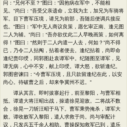
问：“兄何不至？”图曰：“因抱病在军中，不能相
见。”尚曰：“吾受父亲遗命，立我为主，加兄为车骑将
军。目下曹军压境，请兄为前部，吾随后便调兵接应
也。”图曰：“军中无人商议良策，愿乞审正南、逢元图
二人为辅。”尚曰：“吾亦欲仗此二人早晚画策，如何离
得！”图曰：“然则于二人内遣一人去，何如？”尚不得
已，乃令二人拈阄，拈着者便去。逢纪拈着，尚即命
逢纪赍印绶，同郭图赴袁谭军中。纪随图至谭军，见
谭无病，心中不安，献上印绶。谭大怒，欲斩逢纪。
郭图密谏曰：“今曹军压境，且只款留逢纪在此，以安
尚心。待破曹之后，却来争冀州不迟。”
谭从其言。即时拔寨起行，前至黎阳，与曹军相
抵。谭遣大将汪昭出战，操遣徐晃迎敌。二将战不数
合，徐晃一刀斩汪昭于马下。曹军乘势掩杀，谭军大
败。谭收败军入黎阳，遣人求救于尚。尚与审配计
议，只发兵五千余人相助。曹操探知救军已到，遣乐