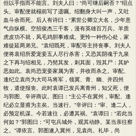
但以手指而不能言。刘夫人曰：“尚可继后嗣否？”绍点
头。审配便就榻前写了遗嘱。绍翻身大叫一声，又吐
血斗余而死。后人有诗曰：“累世公卿立大名，少年意
气自纵横。空招俊杰三千客，漫有英雄百万兵。羊质
虎皮功不就，凤毛鸡胆事难成。更怜一种伤心处，家
难徒延两弟兄。”袁绍既死，审配等主持丧事。刘夫人
便将袁绍所爱宠妾五人尽行杀害；又恐其阴魂于九泉
之下再与绍相见，乃髡其发，刺其面，毁其尸：其妒
恶如此。袁尚恐宠妾家属为害，并收而杀之。审配、
逢纪立袁尚为大司马将军，领冀、青、幽、并四州
牧，遣使报丧。此时袁谭已发兵离青州，知父死，便
与郭图、辛评商议。图曰：“主公不在冀州，审配、逢
纪必立显甫为主矣。当速行。”辛评曰：“审、逢二人，
必预定机谋。今若速往，必遭其祸。”袁谭曰：“若此当
何如？”郭图曰：“可屯兵城外，观其动静。某当亲往察
之。”谭依言。郭图遂入冀州，见袁尚。礼毕，尚