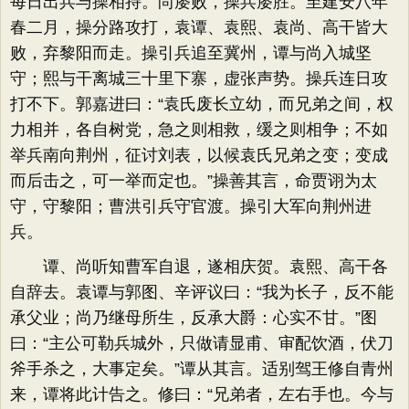
每日出兵与操相持。尚屡败，操兵屡胜。至建安八年
春二月，操分路攻打，袁谭、袁熙、袁尚、高干皆大
败，弃黎阳而走。操引兵追至冀州，谭与尚入城坚
守；熙与干离城三十里下寨，虚张声势。操兵连日攻
打不下。郭嘉进曰：“袁氏废长立幼，而兄弟之间，权
力相并，各自树党，急之则相救，缓之则相争；不如
举兵南向荆州，征讨刘表，以候袁氏兄弟之变；变成
而后击之，可一举而定也。”操善其言，命贾诩为太
守，守黎阳；曹洪引兵守官渡。操引大军向荆州进
兵。
谭、尚听知曹军自退，遂相庆贺。袁熙、高干各
自辞去。袁谭与郭图、辛评议曰：“我为长子，反不能
承父业；尚乃继母所生，反承大爵：心实不甘。”图
曰：“主公可勒兵城外，只做请显甫、审配饮酒，伏刀
斧手杀之，大事定矣。”谭从其言。适别驾王修自青州
来，谭将此计告之。修曰：“兄弟者，左右手也。今与