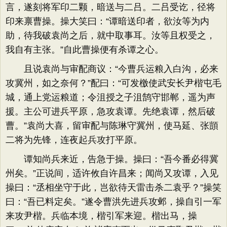
言，遂刻将军印二颗，暗送与二吕。二吕受讫，径将
印来禀曹操。操大笑曰：“谭暗送印者，欲汝等为内
助，待我破袁尚之后，就中取事耳。汝等且权受之，
我自有主张。”自此曹操便有杀谭之心。
且说袁尚与审配商议：“今曹兵运粮入白沟，必来
攻冀州，如之奈何？”配曰：“可发檄使武安长尹楷屯毛
城，通上党运粮道；令沮授之子沮鹄守邯郸，遥为声
援。主公可进兵平原，急攻袁谭。先绝袁谭，然后破
曹。”袁尚大喜，留审配与陈琳守冀州，使马延、张顗
二将为先锋，连夜起兵攻打平原。
谭知尚兵来近，告急于操。操曰：“吾今番必得冀
州矣。”正说间，适许攸自许昌来；闻尚又攻谭，入见
操曰：“丞相坐守于此，岂欲待天雷击杀二袁乎？”操笑
曰：“吾已料定矣。”遂令曹洪先进兵攻邺，操自引一军
来攻尹楷。兵临本境，楷引军来迎。楷出马，操