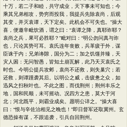
十万，若二子和睦，共守成业，天下事未可知也；今
乘其兄弟相攻，势穷而投我，我提兵先除袁尚，后观
其变，并灭袁谭，天下定矣。此机会不可失也。”操大
喜，便邀辛毗饮酒，谓之曰：“袁谭之降，真耶诈耶？
袁尚之兵，果可必胜耶？”毗对曰：“明公勿问真与诈
也，只论其势可耳。袁氏连年丧败，兵革疲于外，谋
臣诛于内；兄弟谗隙，国分为二；加之饥馑并臻，天
灾人困：无问智愚，皆知土崩瓦解，此乃天灭袁氏之
时也。今明公提兵攻邺，袁尚不还救，则失巢穴；若
还救，则谭踵袭其后。以明公之威，击疲惫之众，如
迅风之扫秋叶也。不此之图，而伐荆州；荆州丰乐之
地，国和民顺，未可摇动。况四方之患，莫大于河
北；河北既平，则霸业成矣。愿明公详之。”操大喜
曰：“恨与辛佐治相见之晚也！”即日督军还取冀州。玄
德恐操有谋，不跟追袭，引兵自回荆州。