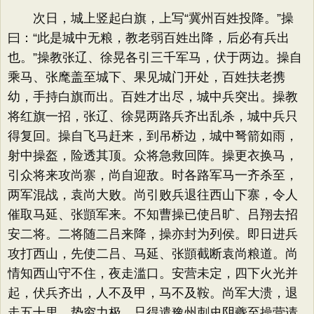
次日，城上竖起白旗，上写“冀州百姓投降。”操
曰：“此是城中无粮，教老弱百姓出降，后必有兵出
也。”操教张辽、徐晃各引三千军马，伏于两边。操自
乘马、张麾盖至城下、果见城门开处，百姓扶老携
幼，手持白旗而出。百姓才出尽，城中兵突出。操教
将红旗一招，张辽、徐晃两路兵齐出乱杀，城中兵只
得复回。操自飞马赶来，到吊桥边，城中弩箭如雨，
射中操盔，险透其顶。众将急救回阵。操更衣换马，
引众将来攻尚寨，尚自迎敌。时各路军马一齐杀至，
两军混战，袁尚大败。尚引败兵退往西山下寨，令人
催取马延、张顗军来。不知曹操已使吕旷、吕翔去招
安二将。二将随二吕来降，操亦封为列侯。即日进兵
攻打西山，先使二吕、马延、张顗截断袁尚粮道。尚
情知西山守不住，夜走滥口。安营未定，四下火光并
起，伏兵齐出，人不及甲，马不及鞍。尚军大溃，退
走五十里，势穷力极，只得遣豫州刺史阴夔至操营请