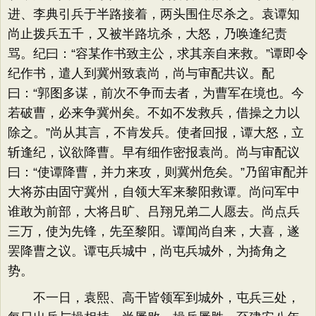
进、李典引兵于半路接着，两头围住尽杀之。袁谭知
尚止拨兵五千，又被半路坑杀，大怒，乃唤逢纪责
骂。纪曰：“容某作书致主公，求其亲自来救。”谭即令
纪作书，遣人到冀州致袁尚，尚与审配共议。配
曰：“郭图多谋，前次不争而去者，为曹军在境也。今
若破曹，必来争冀州矣。不如不发救兵，借操之力以
除之。”尚从其言，不肯发兵。使者回报，谭大怒，立
斩逢纪，议欲降曹。早有细作密报袁尚。尚与审配议
曰：“使谭降曹，并力来攻，则冀州危矣。”乃留审配并
大将苏由固守冀州，自领大军来黎阳救谭。尚问军中
谁敢为前部，大将吕旷、吕翔兄弟二人愿去。尚点兵
三万，使为先锋，先至黎阳。谭闻尚自来，大喜，遂
罢降曹之议。谭屯兵城中，尚屯兵城外，为掎角之
势。
不一日，袁熙、高干皆领军到城外，屯兵三处，