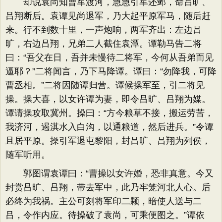
却说袁尚知曹军渡河，急急引军还邺，命吕旷、
吕翔断后。袁谭见尚退军，乃大起平原军马，随后赶
来。行不到数十里，一声炮响，两军齐出：左边吕
旷，右边吕翔，兄弟二人截住袁潭。谭勒马告二将
曰：“吾父在日，吾并未慢待二将军，今何从吾弟而见
逼耶？”二将闻言，乃下马降谭。谭曰：“勿降我，可降
曹丞相。”二将因随谭归营。谭候操军至，引二将见
操。操大喜，以女许谭为妻，即令吕旷、吕翔为媒。
谭请操攻取冀州。操曰：“方今粮草不接，搬运劳苦，
我济河，遏淇水入白沟，以通粮道，然后进兵。”令谭
且居平原。操引军退屯黎阳，封吕旷、吕翔为列侯，
随军听用。
郭图谓袁谭曰：“曹操以女许婚，恐非真意。今又
封赏吕旷、吕翔，带去军中，此乃牢笼河北人心。后
必终为我祸。主公可刻将军印二颗，暗使人送与二
吕，令作内应。待操破了袁尚，可乘便图之。”谭依