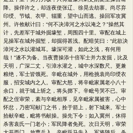
降。操佯许之，却连夜使张辽、徐晃去劫寨。尚尽弃
印绶、节钺、衣甲、辎重，望中山而逃。操回军攻冀
州。许攸献计曰：“何不决漳河之水以淹之？”操然其
计，先差军于城外掘壕堑，周围四十里。审配在城上
见操军在城外掘堑，却掘得甚浅。配暗笑曰：“此欲决
漳河之水以灌城耳。壕深可灌，如此之浅，有何用
哉！”遂不为备。当夜曹操添十倍军士并力发掘，比及
天明，广深二丈，引漳水灌之，城中水深数尺。更兼
粮绝，军士皆饿死。辛毗在城外，用枪挑袁尚印绶衣
服，招安城内之人。审配大怒，将辛毗家属老小八十
余口，就于城上斩之，将头掷下。辛毗号哭不已。审
配之侄审荣，素与辛毗相厚，见辛毗家属被害，心中
怀忿，乃密写献门之书，拴于箭上，射下城来。军士
拾献辛毗，毗将书献操。操先下令：如入冀州，休得
杀害袁氏一门老小；军民降者免死。次日天明，审荣
大开西门，放曹兵入。辛毗跃马先入，军将随后，杀