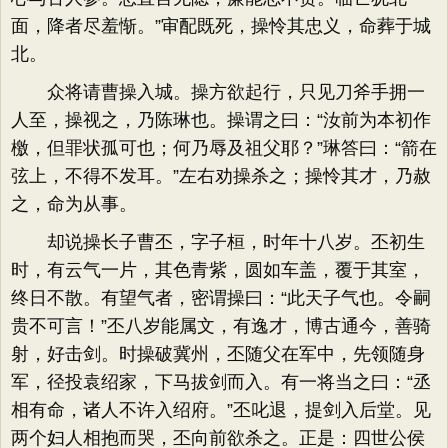
面，降者尽羞惭。”审配既死，操怜其忠义，命葬于城
北。
众将请曹操入城。操方欲起行，只见刀斧手拥一
人至，操视之，乃陈琳也。操谓之曰：“汝前为本初作
檄，但罪状孤可也；何乃辱及祖父耶？”琳答曰：“箭在
弦上，不得不发耳。”左右劝操杀之；操怜其才，乃赦
之，命为从事。
却说操长子曹丕，字子桓，时年十八岁。丕初生
时，有云气一片，其色青紫，圆如车盖，覆于其室，
终日不散。有望气者，密谓操曰：“此天子气也。令嗣
贵不可言！”丕八岁能属文，有逸才，博古通今，善骑
射，好击剑。时操破冀州，丕随父在军中，先领随身
军，径投袁绍家，下马拔剑而入。有一将当之曰：“丞
相有命，诸人不许入绍府。”丕叱退，提剑入后堂。见
两个妇人相抱而哭，丕向前欲杀之。正是：四世公侯