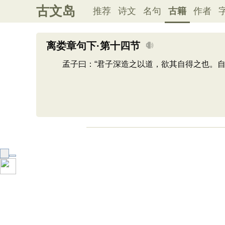
古文岛
推荐
诗文
名句
古籍
作者
离娄章句下·第十四节
孟子曰：“君子深造之以道，欲其自得之也。自得