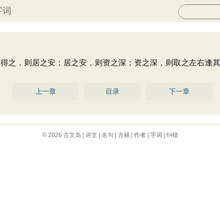
字词
之，则居之安；居之安，则资之深；资之深，则取之左右逢其
上一章
目录
下一章
© 2026
古文岛
|
诗文
|
名句
|
古籍
|
作者
|
字词
|
纠错