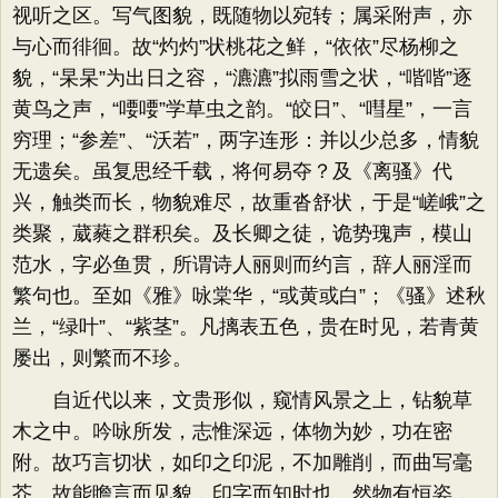
视听之区。写气图貌，既随物以宛转；属采附声，亦
与心而徘徊。故“灼灼”状桃花之鲜，“依依”尽杨柳之
貌，“杲杲”为出日之容，“瀌瀌”拟雨雪之状，“喈喈”逐
黄鸟之声，“喓喓”学草虫之韵。“皎日”、“嘒星”，一言
穷理；“参差”、“沃若”，两字连形：并以少总多，情貌
无遗矣。虽复思经千载，将何易夺？及《离骚》代
兴，触类而长，物貌难尽，故重沓舒状，于是“嵯峨”之
类聚，葳蕤之群积矣。及长卿之徒，诡势瑰声，模山
范水，字必鱼贯，所谓诗人丽则而约言，辞人丽淫而
繁句也。至如《雅》咏棠华，“或黄或白”；《骚》述秋
兰，“绿叶”、“紫茎”。凡摛表五色，贵在时见，若青黄
屡出，则繁而不珍。
自近代以来，文贵形似，窥情风景之上，钻貌草
木之中。吟咏所发，志惟深远，体物为妙，功在密
附。故巧言切状，如印之印泥，不加雕削，而曲写毫
芥。故能瞻言而见貌，印字而知时也。然物有恒姿，