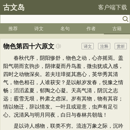
古文岛
客户端下载
推荐
诗文
名句
作者
古籍
物色第四十六原文
译文
注释
赏析
春秋代序，阴阳惨舒，物色之动，心亦摇焉。盖
阳气萌而玄驹步，阴律凝而丹鸟羞，微虫犹或入感，
四时之动物深矣。若夫珪璋挺其惠心，英华秀其清
气，物色相召，人谁获安？是以献岁发春，悦豫之情
畅；滔滔孟夏，郁陶之心凝。天高气清，阴沉之志
远；霰雪无垠，矜肃之虑深。岁有其物，物有其容；
情以物迁，辞以情发。一叶且或迎意，虫声有足引
心。况清风与明月同夜，白日与春林共朝哉！
是以诗人感物，联类不穷。流连万象之际，沉吟