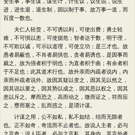
变生事，事生谋，谋生计，计生议，议生说，说生
进，进生退，退生制，因以制于事。故万事一道，而
百度一数也。
夫仁人轻货，不可诱以利，可使出费；勇士轻
难，不可惧以患，可使据危；智者达于数，明于理，
不可欺以诚，可示以道理，可使立功；是三才也。故
愚者易蔽也，不肖者易惧也，贪者易诱也，是因事而
裁之。故为强者积于弱也；为直者积于曲；有余者积
于不足也；此其道术行也。故外亲而内疏者说内，内
亲而外疏者说外。故因其疑以变之，因其见以然之，
因其说以要之，因其势以成之，因其恶以权之，因其
患以斥之。摩而恐之，高而动之，微而证之，符而应
之，壅而塞之，乱而惑之，是谓计谋。
计谋之用，公不如私，私不如结，结而无隙者
也。正不如奇，奇流而不止者也。故说人主者，必与
之言奇；说人臣者，必与之言私。其身内、其言外者