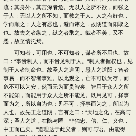
疏；其身外，其言深者危。无以人之所不欲，而强之
于人；无以人之所不知，而教之于人。人之有好也，
学而顺之；人之有恶也，避而讳之，故阴道而阳取之
也。故去之者纵之，纵之者乘之。貌者不美，又不
恶，故至情托焉。
可知者，可用也，不可知者，谋者所不用也。故
曰：“事贵制人，而不贵见制于人。”制人者握权也，见
制于人者制命也。故圣人之道阴，愚人之道阳；智者
事易，而不智者事难。以此观之，亡不可以为存，而
危不可以为安，然而无为而贵智矣。智用于众人之所
不能知，而能用于众人之所不能见。既用见可，择事
而为之，所以自为也；见不可，择事而为之，所以为
人也。故先王之道阴，言有之曰：“天地之化，在高与
深；圣人之道，在隐与匿。非独忠、信、仁、义也，
中正而已矣。”道理达于此义者，则可与语。由能得