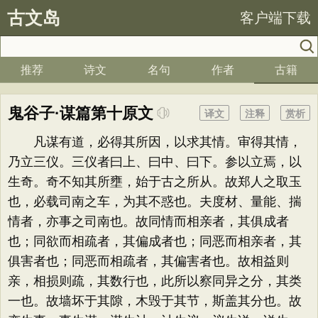
古文岛
客户端下载
推荐
诗文
名句
作者
古籍
鬼谷子·谋篇第十原文
译文
注释
赏析
凡谋有道，必得其所因，以求其情。审得其情，
乃立三仪。三仪者曰上、曰中、曰下。参以立焉，以
生奇。奇不知其所壅，始于古之所从。故郑人之取玉
也，必载司南之车，为其不惑也。夫度材、量能、揣
情者，亦事之司南也。故同情而相亲者，其俱成者
也；同欲而相疏者，其偏成者也；同恶而相亲者，其
俱害者也；同恶而相疏者，其偏害者也。故相益则
亲，相损则疏，其数行也，此所以察同异之分，其类
一也。故墙坏于其隙，木毁于其节，斯盖其分也。故