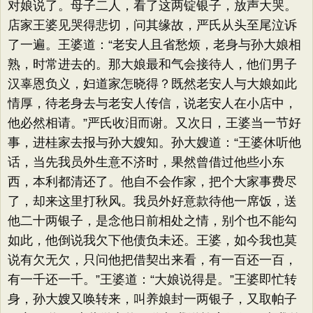
对娘说了。母子二人，看了这两锭银子，放声大哭。
店家王婆见哭得悲切，问其缘故，严氏从头至尾泣诉
了一遍。王婆道：​“老安人且省愁烦，老身与孙大娘相
熟，时常进去的。那大娘最和气会接待人，他们男子
汉辜恩负义，妇道家怎晓得？既然老安人与大娘如此
情厚，待老身去与老安人传信，说老安人在小店中，
他必然相请。​”严氏收泪而谢。又次日，王婆当一节好
事，进桂家去报与孙大嫂知。孙大嫂道：​“王婆休听他
话，当先我员外生意不济时，果然曾借过他些小东
西，本利都清还了。他自不会作家，把个大家事费尽
了，却来这里打秋风。我员外好意款待他一席饭，送
他二十两银子，是念他日前相处之情，别个也不能勾
如此，他倒说我欠下他债负未还。王婆，如今我也莫
说有欠无欠，只问他把借契出来看，有一百还一百，
有一千还一千。​”王婆道：​“大娘说得是。​”王婆即忙转
身，孙大嫂又唤转来，叫养娘封一两银子，又取帕子