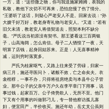
一方，道：​“这些微之物，你与我送施家姆姆，表我的
私敬，教他下次切不可再来，恐怕怠慢了伤了情分。​
”王婆听了这话，到疑心严老安人不是。回家去说：​“孙
大嫂千好万好，教老身寄礼物与老安人。​”又道：​“若有
旧欠未清，教老安人将借契送去，照契本利不缺分
毫。​”严氏说当初原没有契书。那王婆看这三百两银
子，山高海阔，怎么肯信。母子二人恓惶了一夜，天
明算了店钱，起身回姑苏来。正是：人无喜事精神
减，运到穷时落寞多。
严氏为桂家呕气，又路上往来受了劳碌，归家一
病三月，施还寻医问卜，诸般不效，亡之命矣夫。衣
衾棺椁，一事不办，只得将祖房绝卖与本县牛公子管
业。那牛公子的父亲牛万户久在李平章门下用事，说
事过钱，起家百万。公子倚势欺人，无所不至。他门
下又有个用事的叫做郭刁儿，专一替他察访孤儿寡
妇，便宜田产，半价收买。施还年幼，岳丈支公虽则