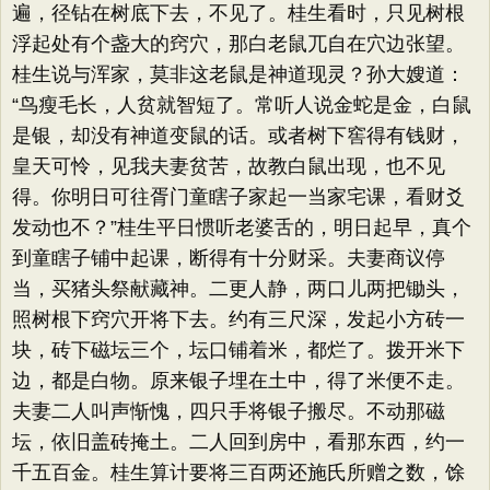
遍，径钻在树底下去，不见了。桂生看时，只见树根
浮起处有个盏大的窍穴，那白老鼠兀自在穴边张望。
桂生说与浑家，莫非这老鼠是神道现灵？孙大嫂道：​
“鸟瘦毛长，人贫就智短了。常听人说金蛇是金，白鼠
是银，却没有神道变鼠的话。或者树下窖得有钱财，
皇天可怜，见我夫妻贫苦，故教白鼠出现，也不见
得。你明日可往胥门童瞎子家起一当家宅课，看财爻
发动也不？​”桂生平日惯听老婆舌的，明日起早，真个
到童瞎子铺中起课，断得有十分财采。夫妻商议停
当，买猪头祭献藏神。二更人静，两口儿两把锄头，
照树根下窍穴开将下去。约有三尺深，发起小方砖一
块，砖下磁坛三个，坛口铺着米，都烂了。拨开米下
边，都是白物。原来银子埋在土中，得了米便不走。
夫妻二人叫声惭愧，四只手将银子搬尽。不动那磁
坛，依旧盖砖掩土。二人回到房中，看那东西，约一
千五百金。桂生算计要将三百两还施氏所赠之数，馀