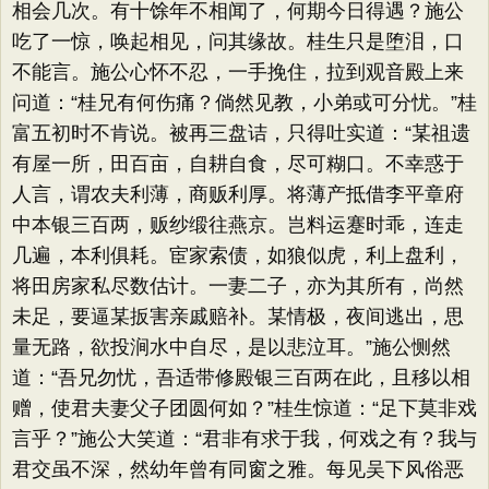
相会几次。有十馀年不相闻了，何期今日得遇？施公
吃了一惊，唤起相见，问其缘故。桂生只是堕泪，口
不能言。施公心怀不忍，一手挽住，拉到观音殿上来
问道：​“桂兄有何伤痛？倘然见教，小弟或可分忧。​”桂
富五初时不肯说。被再三盘诘，只得吐实道：​“某祖遗
有屋一所，田百亩，自耕自食，尽可糊口。不幸惑于
人言，谓农夫利薄，商贩利厚。将薄产抵借李平章府
中本银三百两，贩纱缎往燕京。岂料运蹇时乖，连走
几遍，本利俱耗。宦家索债，如狼似虎，利上盘利，
将田房家私尽数估计。一妻二子，亦为其所有，尚然
未足，要逼某扳害亲戚赔补。某情极，夜间逃出，思
量无路，欲投涧水中自尽，是以悲泣耳。​”施公恻然
道：​“吾兄勿忧，吾适带修殿银三百两在此，且移以相
赠，使君夫妻父子团圆何如？​”桂生惊道：​“足下莫非戏
言乎？​”施公大笑道：​“君非有求于我，何戏之有？我与
君交虽不深，然幼年曾有同窗之雅。每见吴下风俗恶