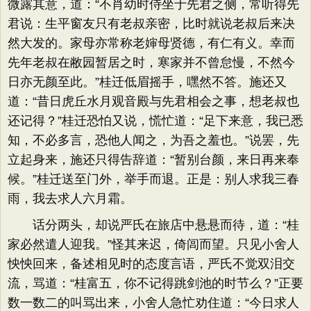
微露其意，道：​“不肖幼时侍坐于先君之侧，常听得先
君说：生平窗友只有老叔亲密，比时就说老叔后来决
然大发的。家母亦常称老婶母贤德，有仁有义。幸而
先年老叔在敝园暂居之时，寒家并不曾怠慢，不然今
日亦无颜至此。​”桂迁低眉摇手，嘿然不答。施还又
道：​“昔日虎丘水月观音殿与先君相会之事，想老叔也
还记得？​”桂迁恐怕又说，慌忙道：​“足下来意，我已悉
知，不必多言，恐他人闻之，为吾之羞也。​”说罢，先
立起身来，施还只得告辞道：​“暂别台颜，来日再来奉
候。​”桂迁送至门外，举手而退。正是：别人求我三春
雨，我去求人六月霜。
话分两头，却说严氏在旅店中悬悬而待，道：​“桂
家必然遣人迎我。​”怪其来迟，倚闾而望。只见小舍人
怏怏回来，备述相见时的态度言语，严氏不觉双泪交
流，骂道：​“桂富五，你不记得跳剑池的时节么？​”正要
数一数二的叫骂出来，小舍人急忙劝住道：​“今日求人