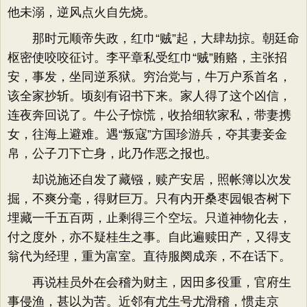
他未溺，逆风点火自先烧。
那时元顺帝失政，红巾“贼”起，大肆劫掠。朝廷命
枢密使咬咬征讨。李平章私受红巾“贼”贿赂，主张招
安，事发，坐同逆系狱。穷治党与，牛万户系首名，
该全家抄斩。顷刻有诏书下来。家人得了这个凶信，
连夜奔回说了。牛公子惊慌，收拾细软家私，带妻携
女，往海上避难。遇“叛寇”方国珍游兵，夺其妻妾金
帛，公子刀下亡身，此乃作恶之报也。
却说施还自发了藏镪，赎产安居，照帐簿以次发
掘，不爽分毫，得财巨万。只有内开桑枣园银杏树下
埋藏一千五百两，止剩得三个空坛。只道神物化去，
付之度外，亦不疑桂生之事。自此遍赎田产，又得支
翁代为经理，重为富室。直待服阕成亲，不在话下。
再说桂员外在会稽为财主，因田多役重，官府生
事侵渔，甚以为苦。近邻有尤生号尤滑稽，惯走京