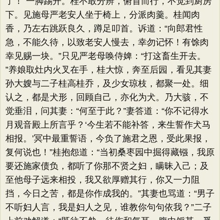
了！”一脚踢开。桂不敢分辨，俯首而行，不觉到厨房
下。见施母严老安人坐于椅上，分派肉羹。桂闻肉
香，乃左右跳跃良久，蹲足叩首。诉道：​“向郎君性
急，不能久待，以致老安人慢去，幸勿记怀！有馀肉
幸见赐一块。​”只见严老母唤侍婢：​“打这畜生开去。​
”养娘取灶内火叉在手，桂大惊，奔至后园，看见其妻
孙大嫂与二子桂高桂乔，及少女琼枝，都聚一处。细
认之，都是犬形，回顾自己，亦化为犬。乃大骇，不
觉垂泪，问其妻：​“何至于此？​”妻答道：​“你不记得水
月观音殿上所言乎？‘今生若不能补答，来生誓作犬马
相报。’冥中最重誓语，今负了施君之恩，受此果报，
复何说也！”桂抱怨道：​“当初桑枣园中掘得藏镪，我原
要还施家债负，都听了你那不贤之妇，瞒昧入己；及
至他母子远来相投，我又欲厚赠其行，你又一力阻
挡，今日之苦，都是你作成我的。​”其妻也骂道：​“男子
不听妇人言，我是妇人之见，谁教你句句依我？​”二子