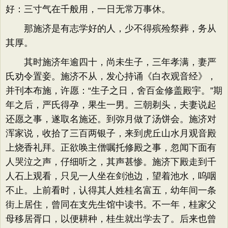
好：三寸气在千般用，一日无常万事休。
那施济是有志学好的人，少不得殡殓祭葬，务从
其厚。
其时施济年逾四十，尚未生子，三年孝满，妻严
氏劝令置妾。施济不从，发心持诵《白衣观音经》​，
并刊本布施，许愿：​“生子之日，舍百金修盖殿宇。​”期
年之后，严氏得孕，果生一男。三朝剃头，夫妻说起
还愿之事，遂取名施还。到弥月做了汤饼会。施济对
浑家说，收拾了三百两银子，来到虎丘山水月观音殿
上烧香礼拜。正欲唤主僧嘱托修殿之事，忽闻下面有
人哭泣之声，仔细听之，其声甚惨。施济下殿走到千
人石上观看，只见一人坐在剑池边，望着池水，呜咽
不止。上前看时，认得其人姓桂名富五，幼年间一条
街上居住，曾同在支先生馆中读书。不一年，桂家父
母移居胥口，以便耕种，桂生就出学去了。后来也曾