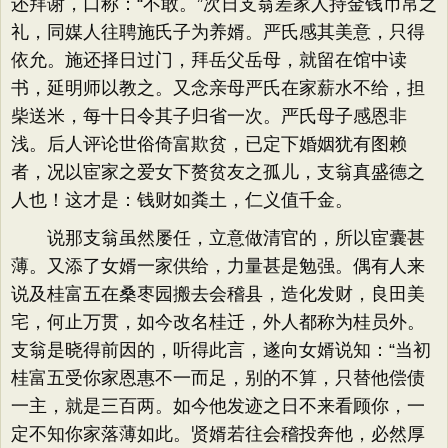
还拜谢，口称：​“不敢。​”次日支翁差家人持金钱币帛之
礼，同媒人往聘施氏子为养婿。严氏感其美意，只得
依允。施还择日过门，拜岳父岳母，就留在馆中读
书，延明师以教之。又念亲母严氏在家薪水不给，担
柴送米，每十日令其子归省一次。严氏母子感恩非
浅。后人评论世俗倚富欺贫，已定下婚姻犹有图赖
者，况以宦家之爱女下赘贫友之孤儿，支翁真盛德之
人也！这才是：钱财如粪土，仁义值千金。
说那支翁虽然屡任，立意做清官的，所以宦囊甚
薄。又添了女婿一家供给，力量甚是勉强。偶有人来
说及桂富五在桑枣园搬去会稽县，造化发财，良田美
宅，何止万贯，如今改名桂迁，外人都称为桂员外。
支翁是晓得前因的，听得此言，遂向女婿说知：​“当初
桂富五受你家恩惠不一而足，别的不算，只替他偿债
一主，就是三百两。如今他发迹之日不来看顾你，一
定不知你家落薄如此。贤婿若往会稽投奔他，必然厚