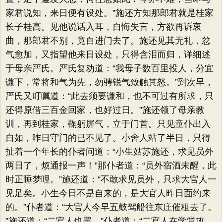
家君说知，来日便有设处。​”施还方知那郎君就是桂家
长子桂高。见他说话入耳，自悔失言，方欲再诉衷
曲，那郎君不别，竟自进门去了。施还见其无礼，忿
气愈加，又指望他来日设处，只得含泪而归，详细述
于母亲严氏。严氏复劝道：​“我母子数百里投人，分宜
谦下，常将和气为先，勿骋锐气致触其怒。​”到次早，
严氏又叮嘱道：​“此去须要谦和，也不可过有所求，只
还得原借三百金回家，也好过日。​”施还领了母亲教
训，再到桂家，鞠躬屏气，立于门首。只见童仆出入
自如，昨日守门的已不见了。小舍人站了半日，只得
扯着一个年长的仆者问道：​“小生姑苏施还，求见员外
两日了，烦通报一声！”那仆者道：​“员外宿酒未醒，此
时正睡梦哩。​”施还道：​“不敢求见员外，只求大官人一
见足矣。小生今日不是自来的，是大官人昨日面约来
的。​”仆者道：​“大官人今早五鼓驾船往东庄催租去了。​
”施还道：​“二官人也罢。​”仆者道：​“二官人在学堂攻