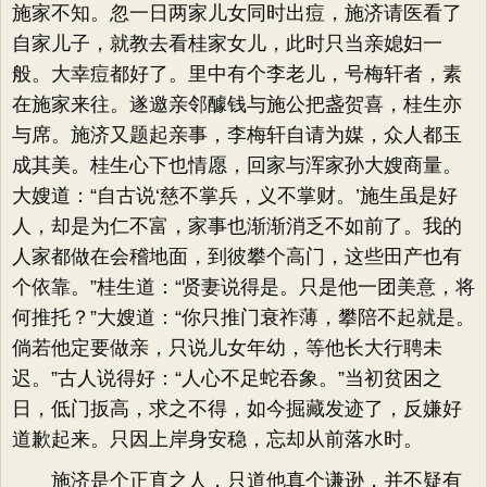
施家不知。忽一日两家儿女同时出痘，施济请医看了
自家儿子，就教去看桂家女儿，此时只当亲媳妇一
般。大幸痘都好了。里中有个李老儿，号梅轩者，素
在施家来往。遂邀亲邻醵钱与施公把盏贺喜，桂生亦
与席。施济又题起亲事，李梅轩自请为媒，众人都玉
成其美。桂生心下也情愿，回家与浑家孙大嫂商量。
大嫂道：​“自古说‘慈不掌兵，义不掌财。’施生虽是好
人，却是为仁不富，家事也渐渐消乏不如前了。我的
人家都做在会稽地面，到彼攀个高门，这些田产也有
个依靠。​”桂生道：​“贤妻说得是。只是他一团美意，将
何推托？​”大嫂道：​“你只推门衰祚薄，攀陪不起就是。
倘若他定要做亲，只说儿女年幼，等他长大行聘未
迟。​”古人说得好：​“人心不足蛇吞象。​”当初贫困之
日，低门扳高，求之不得，如今掘藏发迹了，反嫌好
道歉起来。只因上岸身安稳，忘却从前落水时。
施济是个正直之人，只道他真个谦逊，并不疑有