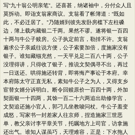
写“九十翁公明亲笔”​。还喜甚，纳诸袖中，分付众人且
莫拆动。即诣支翁家商议。支翁看了帐簿道：​“既如
此，不必迁居了。​”乃随婿到彼先发卧房槛下左柱磉
边，簿上载内藏银二千两。果然不谬。遂将银一百四
十两与牛公子赎房。公子执定前言，勒掯不许。支翁
遍求公子亲戚往说方便，公子索要加倍，度施家没有
银子。谁知藏镪充然，一天平兑足二百八十两，公子
没理得讲，只得收了银子，推说文契偶寻不出，再过
一日送还。哄得施还转背，即将悔产事讼于本府。幸
本府陈太守正直无私，素知牛公子之为人，又得支乡
宦替女婿分诉明白。断令回赎原价一百四十两，外加
契面银一十四两，其馀一百二十六两追出助修学宫，
文契追还施小官人，郭刁儿坐教唆问杖。牛公子羞变
成怒，写家书一封差家人往京师，捏造施家三世恶
单，教父亲讨李平章关节，托嘱地方上司官，访拿施
还出气。谁知人谋虽巧，天理难容，正是：下水拖人