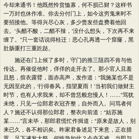
今却来通书！他既然怜贫恤寡，何不损己财？这样书
一万封也休作准。你去分付门上，如今这穷鬼来时不
要招接他。等得兴尽心灰，多少赍发些盘费着他回
去。‘头醋不酸，二醋不辣，’没什么想头，下次再不来
缠了。​”只一套话说得桂迁：恶心孔再透一个窟窿，黑
肚肠重打三重趷跶。
施还在门上候了多时，守门的推三阻四不肯与他
传达。再催促他时，佯佯的走开去了。那小官人且羞
且怒，揎衣露臂，面赤高声，发作道：​“我施某也不是
无因至此的，‘行得春风，指望夏雨！’当初我们做财主
时节，也有人求我来，却不曾恁般怠慢人！……”骂犹
未绝，只见一位郎君衣冠齐整，自外而入。问骂者何
人？施还不认得那位郎君，整衣向前道：​“姑苏施
某……”言未毕，那郎君慌忙作揖道：​“原来是故人，别
来已久，各不相识矣。昨家君备述足下来意，正在措
置，足下遽发大怒，何性急如此？今亦不难，当即与