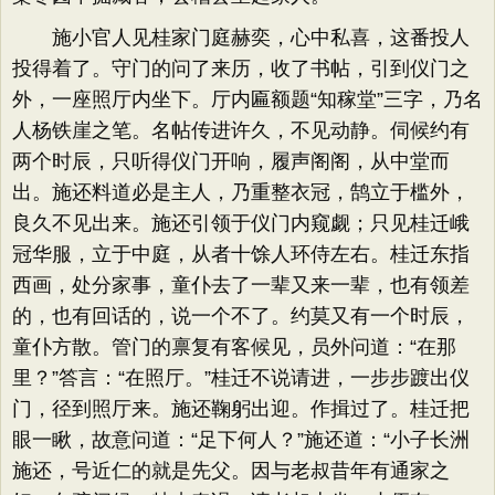
施小官人见桂家门庭赫奕，心中私喜，这番投人
投得着了。守门的问了来历，收了书帖，引到仪门之
外，一座照厅内坐下。厅内匾额题“知稼堂”三字，乃名
人杨铁崖之笔。名帖传进许久，不见动静。伺候约有
两个时辰，只听得仪门开响，履声阁阁，从中堂而
出。施还料道必是主人，乃重整衣冠，鹄立于槛外，
良久不见出来。施还引领于仪门内窥觑；只见桂迁峨
冠华服，立于中庭，从者十馀人环侍左右。桂迁东指
西画，处分家事，童仆去了一辈又来一辈，也有领差
的，也有回话的，说一个不了。约莫又有一个时辰，
童仆方散。管门的禀复有客候见，员外问道：​“在那
里？​”答言：​“在照厅。​”桂迁不说请进，一步步踱出仪
门，径到照厅来。施还鞠躬出迎。作揖过了。桂迁把
眼一瞅，故意问道：​“足下何人？​”施还道：​“小子长洲
施还，号近仁的就是先父。因与老叔昔年有通家之