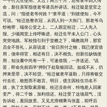
一千付尤生使用。又过了两三个月，忽有隶卒四人传
命，新任亲军指使老爷请员外讲话。桂迁疑是堂官之
流，问：​“指使老爷何姓？​”隶卒道：​“到彼便知，今不
可说。​”桂迁急整衣冠，从四人到一大衙门。那老爷乌
纱袍带，端坐公堂之上。二人跟定桂迁，二人先入
报。少顷闻堂上传呼唤进。桂迁生平未入公门，心头
突突地跳。军校指引到于堂檐之下，喝教跪拜，那官
员全不答礼，从容说道：​“前日所付之物，我已便宜借
用，侥幸得官，相还有日，决不相负。但新任缺钱使
用，知汝囊中尚有一千，可速借我，一并送还。​”说
罢，即命先前四卒“押到下处取银回话。如或不从，仍
押来受罪，决不轻贷。​”桂迁被隶卒逼勒，只得将银交
付去讫，敢怒而不敢言。明日，债主因桂生功名不
就，执了文契取索原银。桂迁没奈何，特地差人回家
变产，得二千馀，加利偿还。桂迁受了这场屈气，没
告诉处，羞回故里。又见尤滑稽乘马张盖，前呼后