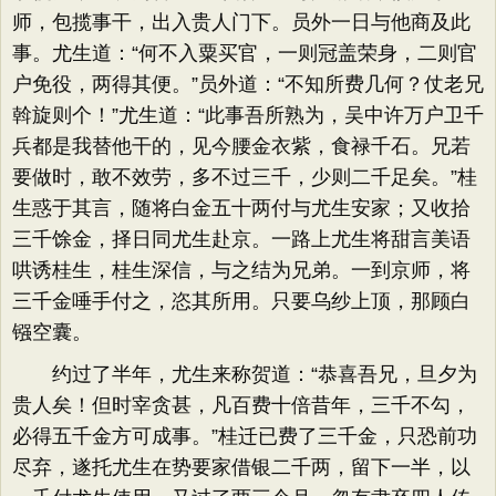
师，包揽事干，出入贵人门下。员外一日与他商及此
事。尤生道：​“何不入粟买官，一则冠盖荣身，二则官
户免役，两得其便。​”员外道：​“不知所费几何？仗老兄
斡旋则个！”尤生道：​“此事吾所熟为，吴中许万户卫千
兵都是我替他干的，见今腰金衣紫，食禄千石。兄若
要做时，敢不效劳，多不过三千，少则二千足矣。​”桂
生惑于其言，随将白金五十两付与尤生安家；又收拾
三千馀金，择日同尤生赴京。一路上尤生将甜言美语
哄诱桂生，桂生深信，与之结为兄弟。一到京师，将
三千金唾手付之，恣其所用。只要乌纱上顶，那顾白
镪空囊。
约过了半年，尤生来称贺道：​“恭喜吾兄，旦夕为
贵人矣！但时宰贪甚，凡百费十倍昔年，三千不勾，
必得五千金方可成事。​”桂迁已费了三千金，只恐前功
尽弃，遂托尤生在势要家借银二千两，留下一半，以