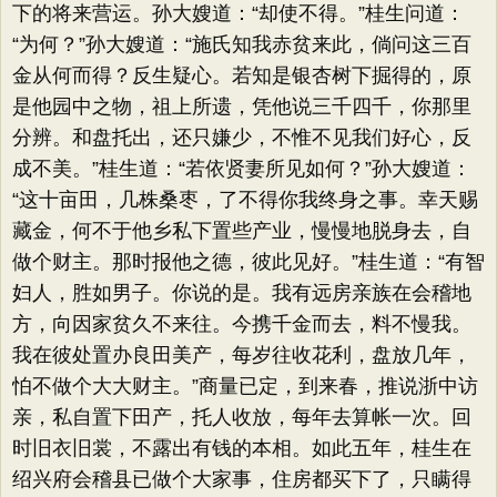
下的将来营运。孙大嫂道：​“却使不得。​”桂生问道：​
“为何？​”孙大嫂道：​“施氏知我赤贫来此，倘问这三百
金从何而得？反生疑心。若知是银杏树下掘得的，原
是他园中之物，祖上所遗，凭他说三千四千，你那里
分辨。和盘托出，还只嫌少，不惟不见我们好心，反
成不美。​”桂生道：​“若依贤妻所见如何？​”孙大嫂道：​
“这十亩田，几株桑枣，了不得你我终身之事。幸天赐
藏金，何不于他乡私下置些产业，慢慢地脱身去，自
做个财主。那时报他之德，彼此见好。​”桂生道：​“有智
妇人，胜如男子。你说的是。我有远房亲族在会稽地
方，向因家贫久不来往。今携千金而去，料不慢我。
我在彼处置办良田美产，每岁往收花利，盘放几年，
怕不做个大大财主。​”商量已定，到来春，推说浙中访
亲，私自置下田产，托人收放，每年去算帐一次。回
时旧衣旧裳，不露出有钱的本相。如此五年，桂生在
绍兴府会稽县已做个大家事，住房都买下了，只瞒得