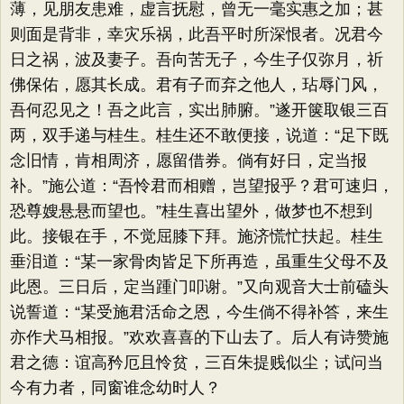
薄，见朋友患难，虚言抚慰，曾无一毫实惠之加；甚
则面是背非，幸灾乐祸，此吾平时所深恨者。况君今
日之祸，波及妻子。吾向苦无子，今生子仅弥月，祈
佛保佑，愿其长成。君有子而弃之他人，玷辱门风，
吾何忍见之！吾之此言，实出肺腑。​”遂开箧取银三百
两，双手递与桂生。桂生还不敢便接，说道：​“足下既
念旧情，肯相周济，愿留借券。倘有好日，定当报
补。​”施公道：​“吾怜君而相赠，岂望报乎？君可速归，
恐尊嫂悬悬而望也。​”桂生喜出望外，做梦也不想到
此。接银在手，不觉屈膝下拜。施济慌忙扶起。桂生
垂泪道：​“某一家骨肉皆足下所再造，虽重生父母不及
此恩。三日后，定当踵门叩谢。​”又向观音大士前磕头
说誓道：​“某受施君活命之恩，今生倘不得补答，来生
亦作犬马相报。​”欢欢喜喜的下山去了。后人有诗赞施
君之德：谊高矜厄且怜贫，三百朱提贱似尘；试问当
今有力者，同窗谁念幼时人？