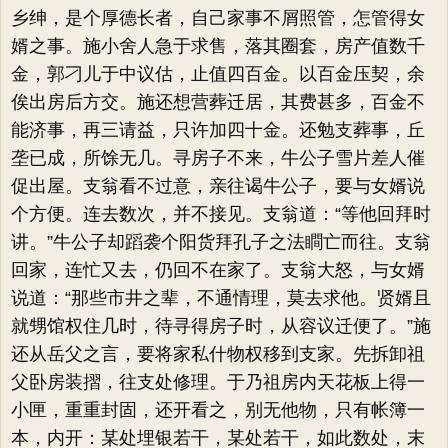
乡绅，是个厚德长者，自己家事不屑照管，怎管得女
婿之事。施小舍人急于求售，落其圈套，房产值数千
金，郭刁儿于中议估，止值四百金。以百金压契，余
俟出房后方交。施还想营葬迁居，其费甚多，百金不
能济事，再三请益，只许加四十金。还勉支葬事，丘
垄已成，所馀无几。寻房子不来，牛公子雪片差人催
促出屋。支翁看不过意，亲往谒牛公子，要与女婿说
个方便。连去数次，并不接见。支翁道：​“等他回拜时
讲。​”牛公子却蹈袭个阳货拜孔子之法瞷亡而往。支翁
回家，连忙又去，仍回不在家了。支翁大怒，与女婿
说道：​“那些市井之辈，不通情理，莫去求他。贤婿且
就甥馆权住几时，待寻得房子时，从容议迁便了。​”施
还从岳父之言，要将家私什物权移到支家。先拆卸祖
父卧房装摺，往支处修理。于乃祖房内天花板上得一
小匣，重重封固，还开看之，别无他物，只有帐簿一
本，内开：某处埋银若干，某处若干，如此数处，末