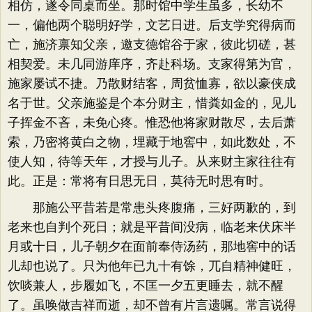
相仿，遂令同桌而坐。那时馆中学生虽多，长幼不
一，偏他两个聪明好学，文艺日进。后支学究得病而
亡，施济禀知父亲，邀支德馆谷于家，彼此切磋，甚
相契爱。未几同游庠序，齐赴科场。支家得第为官，
施家屡试不捷。乃散财结客，周贫恤寡，欲以豪侠成
名于世。父亲施鉴是个本分财主，惜粪如金的，见儿
子挥金不吝，未免心疼。惟恐他将家财散尽，去后萧
索，乃密将黄白之物，埋藏于地窖中，如此数处，不
使人知，待等天年，才授与儿子。从来财主家往往有
此。正是：常将有日思无日，莫待无时思有时。
那施公平昔若是常患头疼腹痛，三好两歉的，到
老来也自判个死日；就是平昔间没病，临老来伏床半
月或十日，儿子朝夕在面前奉侍汤药，那地窖中的话
儿却也说了。只为他年已九十有馀，兀自精神健旺，
饮啖兼人，步履如飞，不匡一夕五更睡去，就不醒
了。虽唤做吉祥而逝，却不曾有片言遗嘱。常言说得