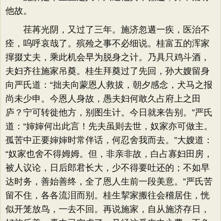
他故。
荏苒光阴，又过了三年。施济忽遘一疾，医治不
痊，呜呼哀哉了。殡殓之事不必细说。桂富五的浑家
撺掇丈夫，乘此机会早为脱身之计。乃具只鸡斗酒，
夫妇齐往施家吊奠。桂生拜奠过了先回，孙大嫂留身
向严氏道：​“拙夫向蒙恩人救拔，朝夕感念，犬马之报
尚未少申。今恩人身故，愚夫妇何敢久占府上之田
庐？宁可转徙他方，别图生计。今日就来告别。​”严氏
道：​“婶婶何出此言！先夫虽则去世，奴家亦可做主。
孤苦中正要婶婶时常伴话，何忍舍我而去。​”大嫂道：​
“奴家也舍不得姆姆。但，非亲非故，白占寡妇田房，
被人议论，日后郎君长大，少不得要吐还的；不如早
达时务，善始善终，全了恩人生前一段美意。​”严氏苦
留不住，各各流泪而别。桂生挈家搬往会稽居住，恍
似开笼放鸟，一去不回。再说施家，自从施济存日，