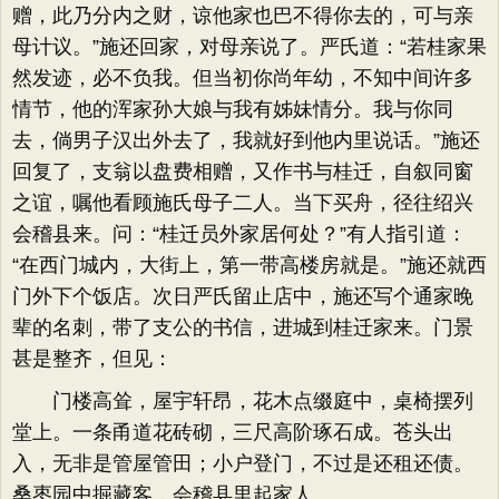
赠，此乃分内之财，谅他家也巴不得你去的，可与亲
母计议。​”施还回家，对母亲说了。严氏道：​“若桂家果
然发迹，必不负我。但当初你尚年幼，不知中间许多
情节，他的浑家孙大娘与我有姊妹情分。我与你同
去，倘男子汉出外去了，我就好到他内里说话。​”施还
回复了，支翁以盘费相赠，又作书与桂迁，自叙同窗
之谊，嘱他看顾施氏母子二人。当下买舟，径往绍兴
会稽县来。问：​“桂迁员外家居何处？​”有人指引道：​
“在西门城内，大街上，第一带高楼房就是。​”施还就西
门外下个饭店。次日严氏留止店中，施还写个通家晚
辈的名刺，带了支公的书信，进城到桂迁家来。门景
甚是整齐，但见：
门楼高耸，屋宇轩昂，花木点缀庭中，桌椅摆列
堂上。一条甬道花砖砌，三尺高阶琢石成。苍头出
入，无非是管屋管田；小户登门，不过是还租还债。
桑枣园中掘藏客，会稽县里起家人。