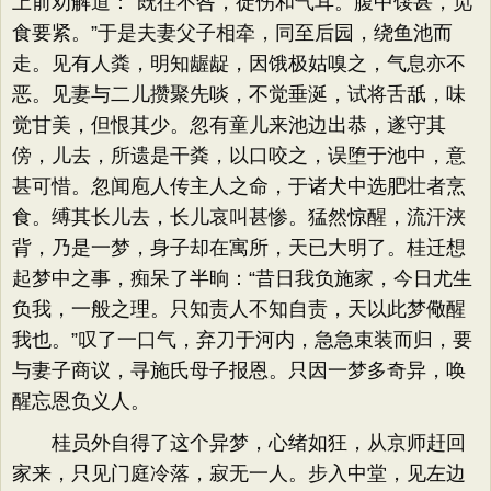
上前劝解道：​“既往不咎，徒伤和气耳。腹中馁甚，觅
食要紧。​”于是夫妻父子相牵，同至后园，绕鱼池而
走。见有人粪，明知龌龊，因饿极姑嗅之，气息亦不
恶。见妻与二儿攒聚先啖，不觉垂涎，试将舌舐，味
觉甘美，但恨其少。忽有童儿来池边出恭，遂守其
傍，儿去，所遗是干粪，以口咬之，误堕于池中，意
甚可惜。忽闻庖人传主人之命，于诸犬中选肥壮者烹
食。缚其长儿去，长儿哀叫甚惨。猛然惊醒，流汗浃
背，乃是一梦，身子却在寓所，天已大明了。桂迁想
起梦中之事，痴呆了半晌：​“昔日我负施家，今日尤生
负我，一般之理。只知责人不知自责，天以此梦儆醒
我也。​”叹了一口气，弃刀于河内，急急束装而归，要
与妻子商议，寻施氏母子报恩。只因一梦多奇异，唤
醒忘恩负义人。
桂员外自得了这个异梦，心绪如狂，从京师赶回
家来，只见门庭冷落，寂无一人。步入中堂，见左边