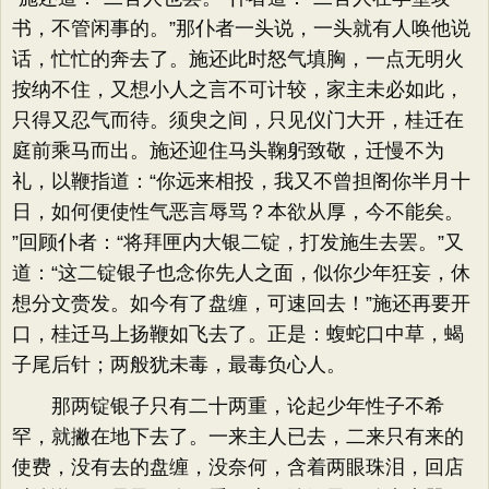
书，不管闲事的。​”那仆者一头说，一头就有人唤他说
话，忙忙的奔去了。施还此时怒气填胸，一点无明火
按纳不住，又想小人之言不可计较，家主未必如此，
只得又忍气而待。须臾之间，只见仪门大开，桂迁在
庭前乘马而出。施还迎住马头鞠躬致敬，迁慢不为
礼，以鞭指道：​“你远来相投，我又不曾担阁你半月十
日，如何便使性气恶言辱骂？本欲从厚，今不能矣。​
”回顾仆者：​“将拜匣内大银二锭，打发施生去罢。​”又
道：​“这二锭银子也念你先人之面，似你少年狂妄，休
想分文赍发。如今有了盘缠，可速回去！”施还再要开
口，桂迁马上扬鞭如飞去了。正是：蝮蛇口中草，蝎
子尾后针；两般犹未毒，最毒负心人。
那两锭银子只有二十两重，论起少年性子不希
罕，就撇在地下去了。一来主人已去，二来只有来的
使费，没有去的盘缠，没奈何，含着两眼珠泪，回店