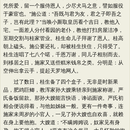
凭所爱，留一个服侍恩人，少尽犬马之意，譬如服役
于豪宦也。​”施公道：​“吾既与君为友，君之子即吾之
子，岂有此理？​”当唤小厮取皇历看个吉日，教他入
宅。一面差人分付看园的老仆，教他打扫房屋洁净，
至期交割与桂家管业。桂生命儿子拜谢了恩人。桂高
朝上磕头。施公要还礼，却被桂生扶住，只得受了。
桂生连唱了七八个喏，千恩万谢，同儿子相别而去。
到移居之日，施家又送些糕米钱帛之类。分明是：从
空伸出拿云手，提起天罗地网人。
过了数日，桂生备了四个盒子，无非是时新果
品，肥鸡巨鲫，教浑家孙大嫂乘轿亲到施家称谢。严
氏备饭留款。那孙大嫂能言快语，谗谄面谀。严氏初
相会便说得着，与他如姊妹一般。更有一件奇事，连
施家未周岁的小官人，一见了孙大嫂也自欢喜，就赖
在身上要他抱。大嫂道：​“不瞒姆姆说，奴家见有身