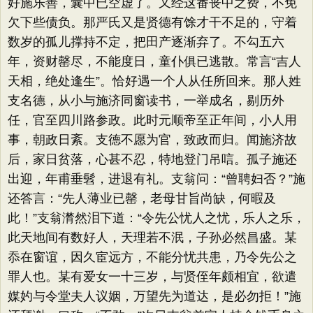
好施乐善，囊中已空虚了。又经这番丧中之费，不免
欠下些债负。那严氏又是贤德有馀才干不足的，守着
数岁的孤儿撑持不定，把田产逐渐弃了。不勾五六
年，资财罄尽，不能度日，童仆俱已逃散。常言“吉人
天相，绝处逢生”​。恰好遇一个人从任所回来。那人姓
支名德，从小与施济同窗读书，一举成名，剔历外
任，官至四川路参政。此时元顺帝至正年间，小人用
事，朝政日紊。支德不愿为官，致政而归。闻施济故
后，家日贫落，心甚不忍，特地登门吊唁。孤子施还
出迎，年甫垂髫，进退有礼。支翁问：​“曾聘妇否？​”施
还答言：​“先人薄业已罄，老母甘旨尚缺，何暇及
此！”支翁潸然泪下道：​“令先公忧人之忧，乐人之乐，
此天地间有数好人，天理若不泯，子孙必然昌盛。某
忝在窗谊，因久宦远方，不能分忧共患，乃令先公之
罪人也。某有爱女一十三岁，与贤侄年颇相宜，欲遣
媒妁与令堂夫人议姻，万望先为道达，是必勿拒！”施