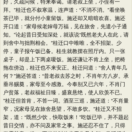
好，久疏问候，特来奉谒。请老叔上坐，小侄有一
拜。​”桂迁也不叙寒温，连声道：​“不消不消。​”看坐唤
茶已毕，就分付小童留饭。施还却又暗暗欢喜。施还
开口道：​“家母候老婶母万福，见在旅舍，先遣小子通
知。​”论起昔日受知深处，就该说“既然老夫人在此，请
到舍中与拙荆相会。​”桂迁口中唯唯，全不招架。少
停，童子报午饭已备。桂生就教摆在照厅内。只一张
桌子，却是上下两桌嗄饭。施还谦让不肯上坐，把椅
拖在傍边，桂迁也不来安正。桂迁问道：​“舍人青年几
何？​”施还答道：​“昔老叔去苏之时，不肖年方八岁。承
垂吊赐奠，家母至今感激。今奉别又已六年，不肖门
户贫落，老叔福祉日臻，盛衰悬绝，使人欣羡不已。​
”桂迁但首肯，不答一词。酒至三巡，施还道：​“不肖量
窄，况家母见在旅舍悬望，不敢多饮。​”桂迁又不招
架，道：​“既然少饮，快取饭来！”吃饭已毕，并不题起
昔日交情，亦不问及家常之事。施还忍不住了，只得