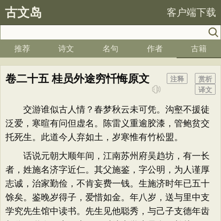
古文岛
客户端下载
推荐
诗文
名句
作者
古籍
卷二十五 桂员外途穷忏悔原文
注释
赏析
译文
交游谁似古人情？春梦秋云未可凭。沟壑不援徒
泛爱，寒暄有问但虚名。陈雷义重逾胶漆，管鲍贫交
托死生。此道今人弃如土，岁寒惟有竹松盟。
话说元朝大顺年间，江南苏州府吴趋坊，有一长
者，姓施名济字近仁。其父施鉴，字公明，为人谨厚
志诚，治家勤俭，不肯妄费一钱。生施济时年已五十
馀矣。鉴晚岁得子，爱惜如金。年八岁，送与里中支
学究先生馆中读书。先生见他聪秀，与己子支德年齿