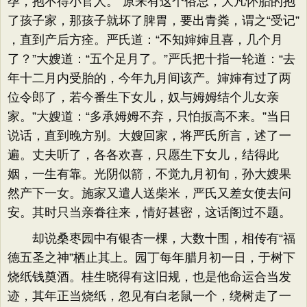
孕，抱不得小官人。​”原来有这个俗忌，大凡怀胎的抱
了孩子家，那孩子就坏了脾胃，要出青粪，谓之“受记”​
，直到产后方痊。严氏道：​“不知婶婶且喜，几个月
了？​”大嫂道：​“五个足月了。​”严氏把十指一轮道：​“去
年十二月内受胎的，今年九月间该产。婶婶有过了两
位令郎了，若今番生下女儿，奴与姆姆结个儿女亲
家。​”大嫂道：​“多承姆姆不弃，只怕扳高不来。​”当日
说话，直到晚方别。大嫂回家，将严氏所言，述了一
遍。丈夫听了，各各欢喜，只愿生下女儿，结得此
姻，一生有靠。光阴似箭，不觉九月初旬，孙大嫂果
然产下一女。施家又遣人送柴米，严氏又差女使去问
安。其时只当亲眷往来，情好甚密，这话阁过不题。
却说桑枣园中有银杏一棵，大数十围，相传有“福
德五圣之神”栖止其上。园丁每年腊月初一日，于树下
烧纸钱奠酒。桂生晓得有这旧规，也是他命运合当发
迹，其年正当烧纸，忽见有白老鼠一个，绕树走了一