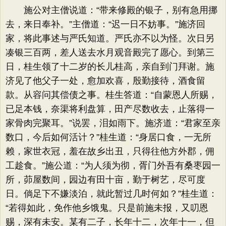
施公对主僧说道：​“带来修殿的银子，别有急用挪
去，来日奉补。​”主僧道：​“迟一日不妨事。​”施济回
家，将此事述与严氏知道。严氏亦不以为怪。次日另
凑银三百两，差人送去水月观音殿完了愿心。到第三
日，桂生领了十二岁的长儿桂高，亲自到门拜谢。施
济见了他父子一处，愈加欢喜，殷勤接待，酒食留
款。从容问其偿债之事。桂生答道：​“自蒙恩人所赐，
已足本钱，奈渠将利盘算，田产尽数收去，止落得一
家骨肉完聚耳。​”说罢，泪如雨下。施济道：​“君家至亲
数口，今后如何活计？​”桂生道：​“身居口食，一无所
赖，家世衣冠，羞在故乡出丑，只得往他方外郡，佣
工趁食。​”施公道：​“为人须为彻，胥门外吾有桑枣园一
所，茆屋数间，园边有田十亩，勤于树艺，尽可度
日。倘足下不嫌淡泊，就此暂过几时何如？​”桂生道：​
“若得如此，免作他乡饿鬼。只是前施未报，又叨恩
赐，深有未安。某有二子，长年十二，次年十一，但