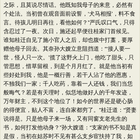
之际，且莫说尽情话。他既知我母子的来意，必然有
个处法。当初曾在观音面前设誓，‘犬马相报’，料不食
言。待孩儿明日再往，看他如何？​”严氏叹口气，只得
含忍过了一夜。次日，施还起早便往桂家门首候见。
谁知桂迁自见了施小官人之后，却也腹中打藁，要厚
赠他母子回去。其奈孙大嫂立意阻挡道：​“‘接人要一
世，怪人只一次。’揽了这野火上门，他吃了甜头，只
管思想，惜草留根，到是个月月红了。就是他当初有
些好处到我，他是一概行善，若干人沾了他的恩惠，
不独我们一家；千人吃药，靠着一人还钱，我们当恁
般晦气？若是有天理时，似恁地做好人的千年发迹，
万年财主，不到这个地位了！如今的世界还是硬心肠
的得便宜，贴人不富，连自家都穷了。​”桂迁道：​“贤妻
说得是。只是他母子来一场，又有同窗支老先生的
书，如何打发他动身？​”孙大嫂道：​“支家的书不知是真
是假，当初在姑苏时不见有甚么支乡宦扶持了我，如