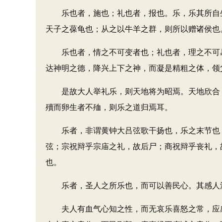
乐也者，施也；礼也者，报也。乐，乐其所自生
天子之葆龟也；从之以牛羊之群，则所以赠诸侯也
乐也者，情之不可变者也；礼也者，理之不可易
达神明之德，降兴上下之神，而凝是精粗之体，领
是故大人举礼乐，则天地将为昭焉。天地欣合，
殰而卵生者不殈，则乐之道归焉耳。
乐者，非谓黄钟大吕弦歌干扬也，乐之末节也，
弦；宗祝辩乎宗庙之礼，故后尸；商祝辩乎丧礼，
也。
乐者，圣人之所乐也，而可以善民心。其感人深
夫人有血气心知之性，而无哀乐喜怒之常，应感