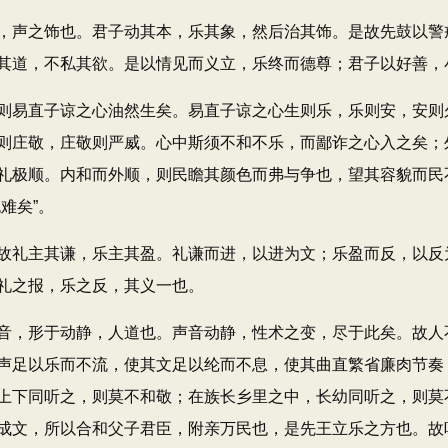
声之饰也。君子动其本，乐其象，然后治其饰。是故先鼓以警
其道，不私其欲。是以情见而义立，乐终而德尊；君子以好善，小
易直子谅之心油然生矣。易直子谅之心生则乐，乐则安，安则
则庄敬，庄敬则严威。心中斯须不和不乐，而鄙诈之心入之矣；
礼极顺。内和而外顺，则民瞻其颜色而弗与争也，望其容貌而民
难矣”。
礼主其谦，乐主其盈。礼谦而进，以进为文；乐盈而反，以反
礼之报，乐之反，其义一也。
，形于动静，人道也。声音动静，性术之变，尽于此矣。故人
声足以乐而不流，使其文足以纶而不息，使其曲直繁省廉肉节奏
上下同听之，则莫不和敬；在族长乡里之中，长幼同听之，则莫
成文，所以合和父子君臣，附亲万民也，是先王立乐之方也。故