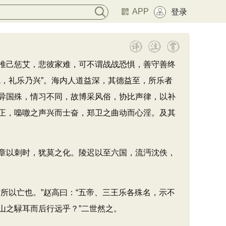
APP
登录
推己惩艾，悲彼家难，可不谓战战恐惧，善守善终
，礼乐乃兴”。海内人道益深，其德益至，所乐者
异国殊，情习不同，故博采风俗，协比声律，以补
正，嘄噭之声兴而士奋，郑卫之曲动而心淫。及其
章以刺时，犹莫之化。陵迟以至六国，流沔沈佚，
以亡也。”赵高曰：“五帝、三王乐各殊名，示不
山之騄耳而后行远乎？”二世然之。