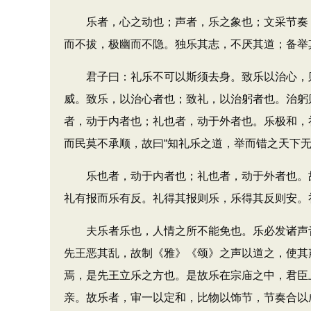
乐者，心之动也；声者，乐之象也；文采节奏，
而不拔，极幽而不隐。独乐其志，不厌其道；备举
君子曰：礼乐不可以斯须去身。致乐以治心，则
威。致乐，以治心者也；致礼，以治躬者也。治躬
者，动于内者也；礼也者，动于外者也。乐极和，
而民莫不承顺，故曰“知礼乐之道，举而错之天下无
乐也者，动于内者也；礼也者，动于外者也。故
礼有报而乐有反。礼得其报则乐，乐得其反则安。
夫乐者乐也，人情之所不能免也。乐必发诸声音
先王恶其乱，故制《雅》《颂》之声以道之，使其
焉，是先王立乐之方也。是故乐在宗庙之中，君臣
亲。故乐者，审一以定和，比物以饰节，节奏合以