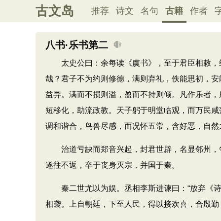
古文岛
推荐
诗文
名句
古籍
作者
八书·乐书第二
太史公曰：余每读《虞书》，至于君臣相敕，维
哉？君子不为约则修德，满则弃礼，佚能思初，安
益异。满而不损则溢，盈而不持则倾。凡作乐者，
短移化，助流政教。天子躬于明堂临观，而万民咸
调和谐合，鸟兽尽感，而况怀五常，含好恶，自然
治道亏缺而郑音兴起，封君世辟，名显邻州，争
遂往不返，卒于丧身灭宗，并国于秦。
秦二世尤以为娱。丞相李斯进谏曰：“放弃《诗》
相袭。上自朝廷，下至人民，得以接欢喜，合殷勤