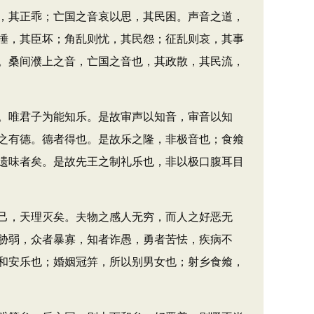
，其正乖；亡国之音哀以思，其民困。声音之道，
捶，其臣坏；角乱则忧，其民怨；征乱则哀，其事
。桑间濮上之音，亡国之音也，其政散，其民流，
。唯君子为能知乐。是故审声以知音，审音以知
之有德。德者得也。是故乐之隆，非极音也；食飨
遗味者矣。是故先王之制礼乐也，非以极口腹耳目
己，天理灭矣。夫物之感人无穷，而人之好恶无
胁弱，众者暴寡，知者诈愚，勇者苦怯，疾病不
和安乐也；婚姻冠笄，所以别男女也；射乡食飨，