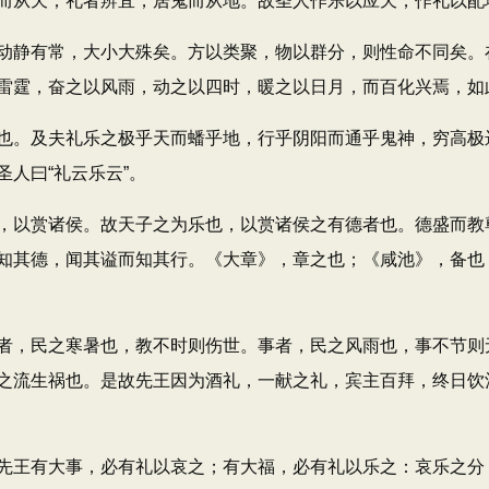
而从天；礼者辨宜，居鬼而从地。故圣人作乐以应天，作礼以配
静有常，大小大殊矣。方以类聚，物以群分，则性命不同矣。
雷霆，奋之以风雨，动之以四时，暖之以日月，而百化兴焉，如
。及夫礼乐之极乎天而蟠乎地，行乎阴阳而通乎鬼神，穷高极
人曰“礼云乐云”。
以赏诸侯。故天子之为乐也，以赏诸侯之有德者也。德盛而教
知其德，闻其谥而知其行。《大章》，章之也；《咸池》，备也
，民之寒暑也，教不时则伤世。事者，民之风雨也，事不节则
之流生祸也。是故先王因为酒礼，一献之礼，宾主百拜，终日饮
王有大事，必有礼以哀之；有大福，必有礼以乐之：哀乐之分