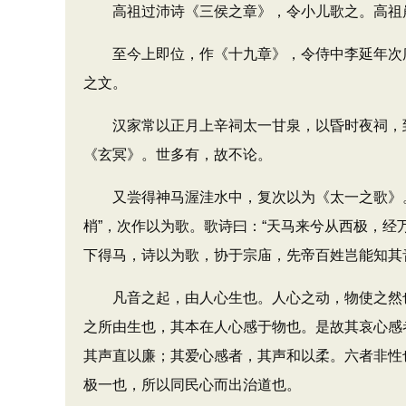
高祖过沛诗《三侯之章》，令小儿歌之。高祖崩
至今上即位，作《十九章》，令侍中李延年次序
之文。
汉家常以正月上辛祠太一甘泉，以昏时夜祠，到
《玄冥》。世多有，故不论。
又尝得神马渥洼水中，复次以为《太一之歌》。歌
梢”，次作以为歌。歌诗曰：“天马来兮从西极，经
下得马，诗以为歌，协于宗庙，先帝百姓岂能知其音
凡音之起，由人心生也。人心之动，物使之然也
之所由生也，其本在人心感于物也。是故其哀心感
其声直以廉；其爱心感者，其声和以柔。六者非性
极一也，所以同民心而出治道也。