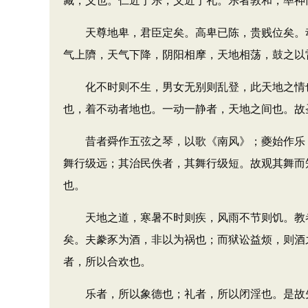
藏，义也。仁近于乐，义近于礼。乐者敦和，率神
天尊地卑，君臣定矣。高卑已陈，贵贱位矣。动
气上隮，天气下降，阴阳相摩，天地相荡，鼓之以
化不时则不生，男女无别则乱登，此天地之情也
也，着不动者地也。一动一静者，天地之间也。故圣
昔者舜作五弦之琴，以歌《南风》；夔始作乐，
舞行级远；其治民佚者，其舞行级短。故观其舞而
也。
天地之道，寒暑不时则疾，风雨不节则饥。教者
矣。夫豢豕为酒，非以为祸也；而狱讼益烦，则酒
者，所以合欢也。
乐者，所以象德也；礼者，所以闭淫也。是故先