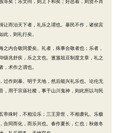
贱等矣；乐文同，则上下和矣；好恶着，则贤不肖
揖让而治天下者，礼乐之谓也。暴民不作，诸侯宾
如此，则礼行矣。
海之内合敬同爱矣。礼者，殊事合敬者也；乐者，
仰级兆舒疾，乐之文也。簠簋俎豆制度文章，礼之
者，术作之谓也。
，过作则暴。明于天地，然后能兴礼乐也。论伦无
音，用于宗庙社稷，事于山川鬼神，则此所以与民
五帝殊时，不相沿乐；三王异世，不相袭礼。乐极
，合同而化，而乐兴也。春作夏长，仁也；秋敛冬