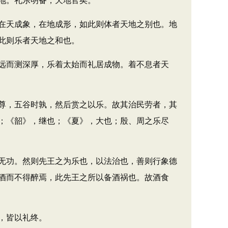
地。礼乐明备，天地官矣。
在天成象，在地成形，如此则体者天地之别也。地
此则乐者天地之和也。
远而测深厚，乐着太始而礼居成物。着不息者天
尊，五谷时孰，然后赏之以乐。故其治民劳者，其
；《韶》，继也；《夏》，大也；殷、周之乐尽
无功。然则先王之为乐也，以法治也，善则行象德
酒而不得醉焉，此先王之所以备酒祸也。故酒食
，皆以礼终。