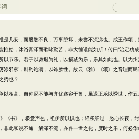
字词
是几安，而股肱不良，万事堕坏，未尝不流涕也。成王作颂，
能惟始，沐浴膏泽而歌咏勤苦，非大德谁能如斯！传曰“治定功成
所以节乐。君子以谦退为礼，以损减为乐，乐其如此也。以为州
荡涤邪秽，斟酌饱满，以饰厥性。故云《雅》《颂》之音理而民
之势也？
以相高。自仲尼不能与齐优遂容于鲁，虽退正乐以诱世，作五
《书》，极意声色，祖伊所以惧也；轻积细过，恣心长夜，纣所
，非此和说不通，解泽不流，亦各一世之化，度时之乐，何必华