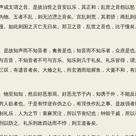
成文谓之音。是故治世之音安以乐，其正和；乱世之音怨以怒
为物。五者不乱，则无惉懘之音矣。宫乱则荒，其君骄；商乱则
慢。如此则国之灭亡无日矣。郑卫之音，乱世之音也，比于慢矣
是故知声而不知音者，禽兽是也；知音而不知乐者，众庶是也
与言音，不知音者不可与言乐。知乐则几于礼矣。礼乐皆得，谓
三叹，有遗音者矣。大飨之礼，尚玄酒而俎腥鱼，大羹不和，有
物至知知，然后好恶形焉。好恶无节于内，知诱于外，不能反
穷人欲者也。于是有悖逆诈伪之心，有淫佚作乱之事。是故强者
制礼乐，人为之节：衰麻哭泣，所以节丧纪也；钟鼓干戚，所以
刑以防之。礼乐刑政四达而不悖，则王道备矣。