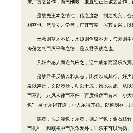
末广贲之音作，而民刚毅；廉直经正庄诚之音作，
是故先王本之情性，稽之度数，制之礼义，合生
相夺也。然后立之学等，广其节奏，省其文采，以
土敝则草木不长，水烦则鱼鳖不大，气衰则生物
涤荡之气而灭平和之德，是以君子贱之也。
凡奸声感人而逆气应之，逆气成象而淫乐兴焉。
是故君子反情以和其志，比类以成其行。奸声乱
发以声音，文以琴瑟，动以干戚，饰以羽旄，从以
而不乱，八风从律而不奸，百度得数而有常；小大
也”。君子乐得其道，小人乐得其欲。以道制欲，
德者，性之端也；乐者，德之华也；金石丝竹，
而化神，和顺积中而英华发外，唯乐不可以为伪。