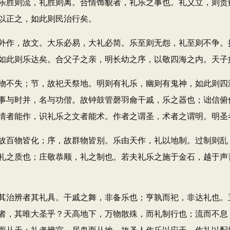
胜则流，礼胜则离。合情饰貌者，礼乐之事也。礼义立，则贵
以正之，如此则民治行矣。
作，故文。大乐必易，大礼必简。乐至则无怨，礼至则不争。
如此则乐达矣。合父子之亲，明长幼之序，以敬四海之内。天子
不失；节，故祀天祭地。明则有礼乐，幽则有鬼神，如此则四
事与时并，名与功偕。故钟鼓管磬羽龠干戚，乐之器也；诎信俯
情者能作，识礼乐之文者能术。作者之谓圣，术者之谓明。明圣
百物皆化；序，故群物皆别。乐由天作，礼以地制。过制则乱
礼之质也；庄敬恭顺，礼之制也。若夫礼乐之施于金石，越于声
治辨者其礼具。干戚之舞，非备乐也；亨孰而祀，非达礼也。
者，其唯大圣乎？天高地下，万物散殊，而礼制行也；流而不息