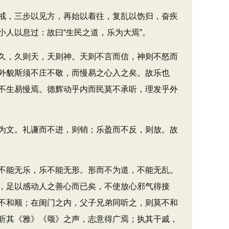
戒，三步以见方，再始以着往，复乱以饬归，奋疾
人以息过：故曰“生民之道，乐为大焉”。
久，久则天，天则神。天则不言而信，神则不怒而
外貌斯须不庄不敬，而慢易之心入之矣。故乐也
不生易慢焉。德辉动乎内而民莫不承听，理发乎外
为文。礼谦而不进，则销；乐盈而不反，则放。故
不能无乐，乐不能无形。形而不为道，不能无乱。
，足以感动人之善心而已矣，不使放心邪气得接
不和顺；在闺门之内，父子兄弟同听之，则莫不和
听其《雅》《颂》之声，志意得广焉；执其干戚，