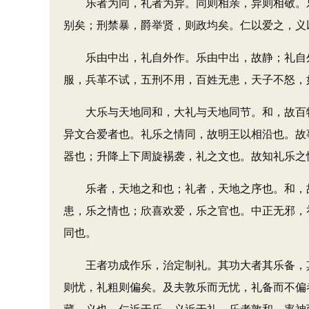
乐者为同，礼者为异。同则相亲，异则相敬。乐
别矣；刑禁暴，爵举贤，则政均矣。仁以爱之，义
乐由中出，礼自外作。乐由中出，故静；礼自外
服，兵革不试，五刑不用，百姓无患，天子不怒，
大乐与天地同和，大礼与天地同节。和，故百物
异文合爱者也。礼乐之情同，故明王以相沿也。故
器也；升降上下周旋裼袭，礼之文也。故知礼乐之
乐者，天地之和也；礼者，天地之序也。和，故
患，乐之情也；欣喜欢爱，乐之官也。中正无邪，
同也。
王者功成作乐，治定制礼。其功大者其乐备，其
则忧，礼粗则偏矣。及夫敦乐而无忧，礼备而不偏