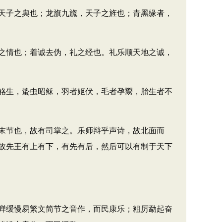
天子之舆也；龙旗九旒，天子之旌也；青黑缘者，
之情也；着诚去伪，礼之经也。礼乐顺天地之诚，
觡生，蛰虫昭稣，羽者妪伏，毛者孕鬻，胎生者不
末节也，故有司掌之。乐师辩乎声诗，故北面而
故先王有上有下，有先有后，然后可以有制于天下
啴缓慢易繁文简节之音作，而民康乐；粗厉勐起奋