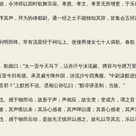
，令沛得以四时歌舞宗庙。孝惠、孝文、孝景无所增更，于乐
其声，拜为协律都尉。通一经之士不能独知其辞，皆集会五经
明而终。常有流星经于祠坛上。使僮男僮女七十人俱歌。春歌
曲曰：“太一贡兮天马下，沾赤汗兮沫流赭。骋容与兮跇万里，
万里兮归有德。承灵威兮降外国，涉流沙兮四夷服。”中尉汲黯进
邪？”上默然不说。丞相公孙弘曰：“黯诽谤圣制，当族。”
。感于物而动，故形于声；声相应，故生变；变成方，谓之音
者，其声噍以杀；其乐心感者，其声啴以缓；其喜心感者，其声
也，感于物而后动，是故先王慎所以感之。故礼以导其志，乐以