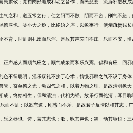
而民肃敬；宽裕肉好顺成和动之音作，而民慈爱；流辟邪散狄成
气之和，道五常之行，使之阳而不散，阴而不密，刚气不怒，
绳德厚也。类小大之称，比终始之序，以象事行，使亲疏贵贱长幼
不育，世乱则礼废而乐淫。是故其声哀而不庄，乐而不安，慢
正声感人而顺气应之，顺气成象而和乐兴焉。倡和有应，回邪
色不留聪明，淫乐废礼不接于心术，惰慢邪辟之气不设于身体
箫管，奋至德之光，动四气之和，以着万物之理。是故清明象天
相成，终始相生，倡和清浊，代相为经。故乐行而伦清，耳目聪
则乐而不乱；以欲忘道，则惑而不乐。是故君子反情以和其志，
乐之器也。诗，言其志也；歌，咏其声也；舞，动其容也：三