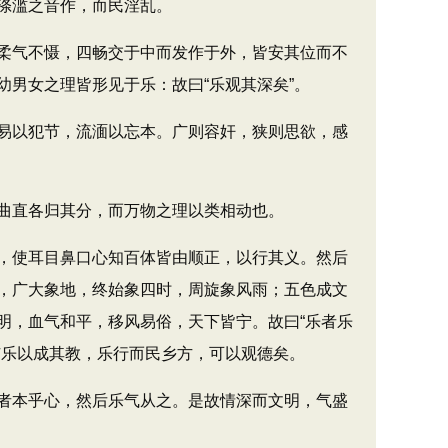
涤滥之音作，而民淫乱。
柔气不慑，四畅交于中而发作于外，皆安其位而不
男女之理皆形见于乐：故曰“乐观其深矣”。
易以犯节，流湎以忘本。广则容奸，狭则思欲，感
曲直各归其分，而万物之理以类相动也。
，使耳目鼻口心知百体皆由顺正，以行其义。然后
，广大象地，终始象四时，周旋象风雨；五色成文
明，血气和平，移风易俗，天下皆宁。故曰“乐者乐
广乐以成其教，乐行而民乡方，可以观德矣。
者本乎心，然后乐气从之。是故情深而文明，气盛