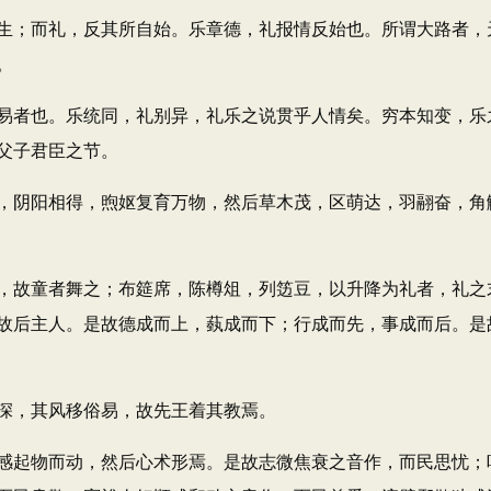
；而礼，反其所自始。乐章德，礼报情反始也。所谓大路者，
。
者也。乐统同，礼别异，礼乐之说贯乎人情矣。穷本知变，乐
父子君臣之节。
阴阳相得，煦妪复育万物，然后草木茂，区萌达，羽翮奋，角
故童者舞之；布筵席，陈樽俎，列笾豆，以升降为礼者，礼之
故后主人。是故德成而上，蓺成而下；行成而先，事成而后。是
，其风移俗易，故先王着其教焉。
起物而动，然后心术形焉。是故志微焦衰之音作，而民思忧；