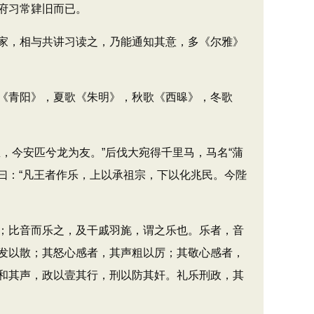
府习常肄旧而已。
家，相与共讲习读之，乃能通知其意，多《尔雅》
《青阳》，夏歌《朱明》，秋歌《西暤》，冬歌
今安匹兮龙为友。”后伐大宛得千里马，马名“蒲
曰：“凡王者作乐，上以承祖宗，下以化兆民。今陛
；比音而乐之，及干戚羽旄，谓之乐也。乐者，音
发以散；其怒心感者，其声粗以厉；其敬心感者，
和其声，政以壹其行，刑以防其奸。礼乐刑政，其