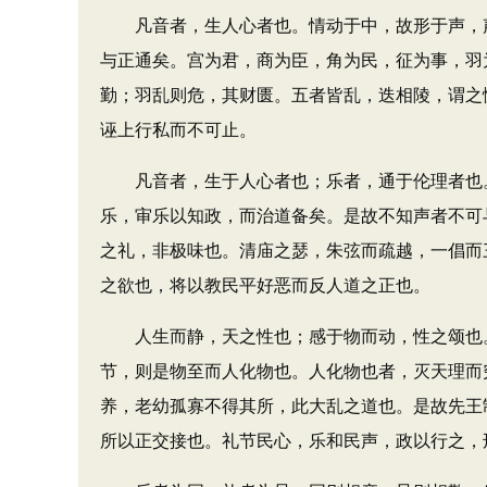
凡音者，生人心者也。情动于中，故形于声，声
与正通矣。宫为君，商为臣，角为民，征为事，羽
勤；羽乱则危，其财匮。五者皆乱，迭相陵，谓之
诬上行私而不可止。
凡音者，生于人心者也；乐者，通于伦理者也。
乐，审乐以知政，而治道备矣。是故不知声者不可
之礼，非极味也。清庙之瑟，朱弦而疏越，一倡而
之欲也，将以教民平好恶而反人道之正也。
人生而静，天之性也；感于物而动，性之颂也。
节，则是物至而人化物也。人化物也者，灭天理而
养，老幼孤寡不得其所，此大乱之道也。是故先王
所以正交接也。礼节民心，乐和民声，政以行之，