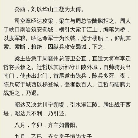
癸酉，刘以华山王凝为太傅。
司空章昭达攻梁，梁主与周总管陆腾拒之。周人
于峡口南岩筑安蜀城，横引大索于江上，编苇为桥，
以度军粮。昭达命军士为长戟，施于楼船上，仰割其
索。索断，粮绝，因纵兵攻安蜀城，下之。
梁主告急于周襄州总管卫公直，直遣大将军李迁
哲将兵救之。迁哲以其所部守江陵外城，自帅骑兵出
南门，使步出北门，首尾邀击陈兵，陈兵多死。夜，
陈兵窃于城西以梯登城，登者数百人。迁哲与陆腾力
战拒之，乃退。
昭达又决龙川宁朔堤，引水灌江陵。腾出战于西
堤，昭达兵不利，乃引还。
八月，辛卯，齐主如晋阳。
九月，乙巳，齐立皇子恒为太子。