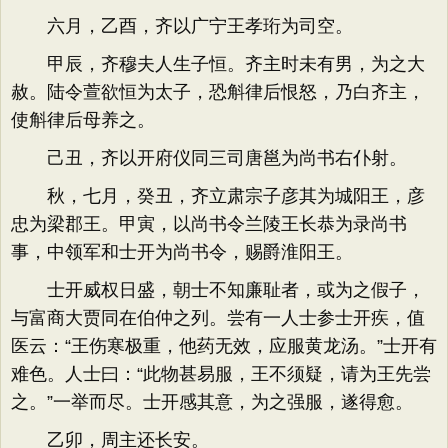
六月，乙酉，齐以广宁王孝珩为司空。
甲辰，齐穆夫人生子恒。齐主时未有男，为之大
赦。陆令萱欲恒为太子，恐斛律后恨怒，乃白齐主，
使斛律后母养之。
己丑，齐以开府仪同三司唐邕为尚书右仆射。
秋，七月，癸丑，齐立肃宗子彦其为城阳王，彦
忠为梁郡王。甲寅，以尚书令兰陵王长恭为录尚书
事，中领军和士开为尚书令，赐爵淮阳王。
士开威权日盛，朝士不知廉耻者，或为之假子，
与富商大贾同在伯仲之列。尝有一人士参士开疾，值
医云：“王伤寒极重，他药无效，应服黄龙汤。”士开有
难色。人士曰：“此物甚易服，王不须疑，请为王先尝
之。”一举而尽。士开感其意，为之强服，遂得愈。
乙卯，周主还长安。