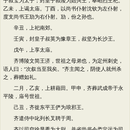
子叔宝为太子；封皇子叔陵为始兴王，奉昭烈王祀。
乙未，上谒太庙。丁酉，以尚书仆射沈钦为左仆射，
度支尚书王劢为右仆射。劢，份之孙也。
辛丑，上祀南郊。
壬寅，封皇子叔英为豫章王，叔坚为长沙王。
戊午，上享太庙。
齐博陵文简王济，世祖之母弟也，为定州刺史，
语人曰：“次叙当至我矣。”齐主闻之，阴使人就州杀
之，葬赠如礼。
二月，乙亥，上耕藉田。甲申，齐葬武成帝于永
平陵，庙号世祖。
己丑，齐徙东平王俨为琅邪王。
齐遣侍中叱列长叉聘于周。
齐以司空徐显秀为太尉，并省尚书令娄定远为司