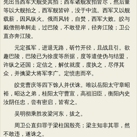
先出当西军大舰受其拍；西军诸舰发拍皆尽，然后量
等以大舰拍之，西军舰皆碎，没于中流。西军又以舰
载薪，因风纵火。俄而风转，自焚，西军大败。皎与
戴僧朔单舸走，过巴陵，不敢登岸，径奔江陵；卫公
直亦奔江陵。
元定孤军，进退无路，斫竹开径，且战且引。欲
趣巴陵，巴陵已为徐度等所据，度等遣使伪与结盟，
许纵之还国；定信之，解仗就度，度执之，尽俘其
众，并擒梁大将军李广。定愤恚而卒。
皎党曹庆等四下馀人并伏诛。唯以岳阳太守章昭
裕，昭达之弟，桂阳太守曹宣，高祖旧臣，衡阳内史
汝阴任忠，尝有密启，皆宥之。
吴明彻乘胜攻梁河东，拔之。
周卫公直归罪于梁柱国殷亮；梁主知非其罪，然
不敢违，遂诛之。