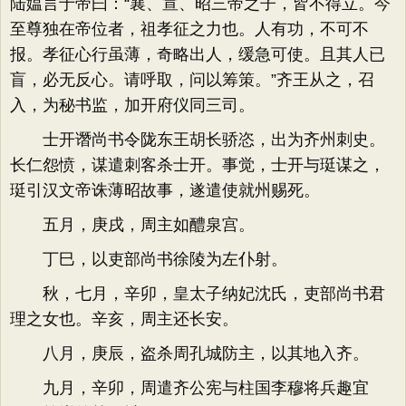
陆媪言于帝曰：“襄、宣、昭三帝之子，皆不得立。今
至尊独在帝位者，祖孝征之力也。人有功，不可不
报。孝征心行虽薄，奇略出人，缓急可使。且其人已
盲，必无反心。请呼取，问以筹策。”齐王从之，召
入，为秘书监，加开府仪同三司。
士开谮尚书令陇东王胡长骄恣，出为齐州刺史。
长仁怨愤，谋遣刺客杀士开。事觉，士开与珽谋之，
珽引汉文帝诛薄昭故事，遂遣使就州赐死。
五月，庚戌，周主如醴泉宫。
丁巳，以吏部尚书徐陵为左仆射。
秋，七月，辛卯，皇太子纳妃沈氏，吏部尚书君
理之女也。辛亥，周主还长安。
八月，庚辰，盗杀周孔城防主，以其地入齐。
九月，辛卯，周遣齐公宪与柱国李穆将兵趣宜