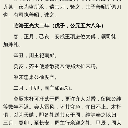
尤甚。夜为盗所杀，遗其刀，验之，其子善昭所佩刀
也。有司执善昭，诛之。
临海王光大二年（戊子，公元五六八年）
春，正月，己亥，安成王顼进位太傅，领司徒，
加殊礼。
辛丑，周主祀南郊。
癸亥，齐主使兼散骑常侍郑大护来聘。
湘东忠肃公徐度卒。
二月，丁卯，周主如武功。
突厥木杆可汗贰于周，更许齐人以昏，留陈公纯
等数年不返。会大雷风，坏其穹庐，旬日不止。木杆
惧，以为天谴，即备礼送其女于周，纯等奉之以归。
三月，癸卯，至长安，周主行亲迎之礼。甲辰，周大