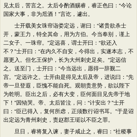
见太后，苦言之。太后令酌酒赐睿，睿正色曰：“今论
国家大事，非为卮酒！”言讫，遽出。
士开载美女珠帘诣娄定远，谢曰：“诸贵欲杀士
开，蒙王力，特全其命，用为方伯。今当奉别，谨上
二女子、一珠帘。”定远喜，谓士开曰：“欲还入
不？”士开曰：“在内久不自安，今得出，实遂本志，不
愿更入。但乞王保护，长为大州刺史足矣。”定远信
之。送至门，士开曰：“今当远出，愿得一辞觐二
宫。”定远许之。士开由是得见太后及帝，进说曰：“先
帝一旦登遐，臣愧不能自死。观朝贵意势，欲以陛下
为乾明。臣出之后，必有大变，臣何面目见先帝于地
下！”因恸哭。帝、太后皆泣，问：“计安出？”士开
曰：“臣已得入，复何所虑，正须数行诏书耳。”于是诏
出定远为青州刺史，责赵郡王珽以不臣之罪。
旦日，睿将复入谏，妻子咸止之，睿曰：“社稷事