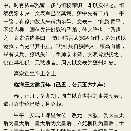
中。时有从军熟獠，多与恒稜亲识，即以实报之。恒
稜犹豫未决，文表军已至其境。獠中先有二路，一平
一险，有獠帅数人来请为乡导。文表曰：“此路宽平，
不须为导。卿但先行好慰谕子弟，使来降也。”乃遣
之。文表谓诸将曰：“獠帅谓吾从宽路而进，必设伏以
邀我，当更出其不意。”乃引兵自狭路入，乘高而望，
果有伏兵。獠既失计，争帅众来降。文表皆慰抚之，
仍征其租税，无敢违者。周人以文表为蓬州刺史。
高宗宣皇帝上之上
临海王太建元年（己丑，公元五六九年）
春，正月，辛卯朔，周主以齐世祖之丧罢朝会，
遣司会李纶吊赙，且会葬。
甲午，安成王即皇帝位，改元，大赦。复太皇太
后为皇太后，皇太后为文皇后；立妃柳氏为皇后，世