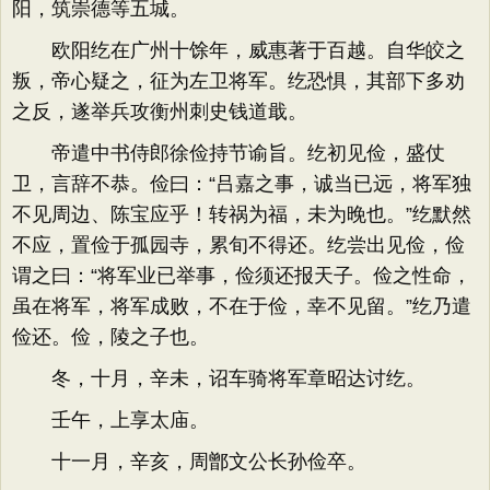
阳，筑崇德等五城。
欧阳纥在广州十馀年，威惠著于百越。自华皎之
叛，帝心疑之，征为左卫将军。纥恐惧，其部下多劝
之反，遂举兵攻衡州刺史钱道戢。
帝遣中书侍郎徐俭持节谕旨。纥初见俭，盛仗
卫，言辞不恭。俭曰：“吕嘉之事，诚当已远，将军独
不见周边、陈宝应乎！转祸为福，未为晚也。”纥默然
不应，置俭于孤园寺，累旬不得还。纥尝出见俭，俭
谓之曰：“将军业已举事，俭须还报天子。俭之性命，
虽在将军，将军成败，不在于俭，幸不见留。”纥乃遣
俭还。俭，陵之子也。
冬，十月，辛未，诏车骑将军章昭达讨纥。
壬午，上享太庙。
十一月，辛亥，周鄫文公长孙俭卒。