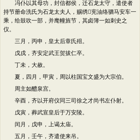
冯仆以其母功，封信都侯，迁石龙太守，遣使者
持节册命洗氏为石龙太夫人，赐绣宪油络驷马安车一
乘，给鼓吹一部，并麾幢旌节，其卤簿一如刺史之
仪。
三月，丙申，皇太后章氏殂。
戊戌，齐安定武王贺拔仁卒。
丁未，大赦。
夏，四月，甲寅，周以柱国宝文盛为大宗伯。
周主如醴泉宫。
辛酉，齐以开府仪同三司徐之才尚书左仆射。
戊寅，葬武宣皇后于万安陵。
闰月，戊申，上谒太庙。
五月，壬午，齐遣使来吊。