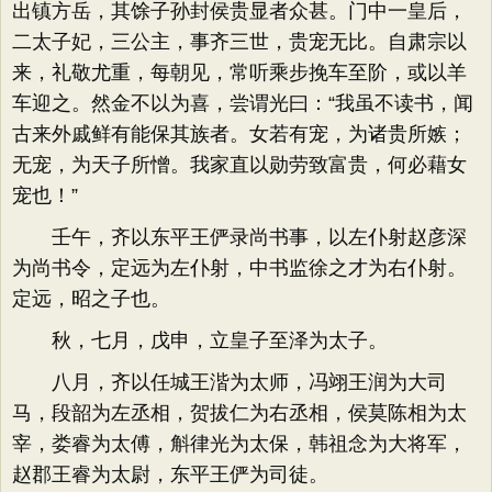
出镇方岳，其馀子孙封侯贵显者众甚。门中一皇后，
二太子妃，三公主，事齐三世，贵宠无比。自肃宗以
来，礼敬尤重，每朝见，常听乘步挽车至阶，或以羊
车迎之。然金不以为喜，尝谓光曰：“我虽不读书，闻
古来外戚鲜有能保其族者。女若有宠，为诸贵所嫉；
无宠，为天子所憎。我家直以勋劳致富贵，何必藉女
宠也！”
壬午，齐以东平王俨录尚书事，以左仆射赵彦深
为尚书令，定远为左仆射，中书监徐之才为右仆射。
定远，昭之子也。
秋，七月，戊申，立皇子至泽为太子。
八月，齐以任城王湝为太师，冯翊王润为大司
马，段韶为左丞相，贺拔仁为右丞相，侯莫陈相为太
宰，娄睿为太傅，斛律光为太保，韩祖念为大将军，
赵郡王睿为太尉，东平王俨为司徒。