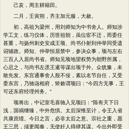
己亥，周主耕籍田。
二月，壬寅朔，齐主加元服，大赦。
初，高祖为梁州，用刘师知为中书舍人。师知涉
学工文，练习仪体，历世祖朝，虽位宦不迁，而委任
甚重，与扬州刺史安成王顼、尚书仆射到仲举同受遗
诏辅政。师知、仲举恒居禁中，参决众事，顼与左右
三百人入居尚书省。师知见顼地望权势为朝野所属，
心忌之，与尚书左丞王暹等谋出顼于外。众犹豫，未
敢先发。东宫通事舍人殷不佞，素以名节自任，又受
委东宫，乃驰诣相府，矫敕谓顼曰：“今四方无事，王
可还东府经理州务。”
顼将出，中记室毛喜驰入见顼曰：“陈有天下日
浅，国祸继臻，中外危惧。太后深惟至计，令王入省
共康庶绩。今日之言，必非太后之意。宗社之重，愿
王三思，须更闻奏，无使奸人得肆其谋。今出外即受