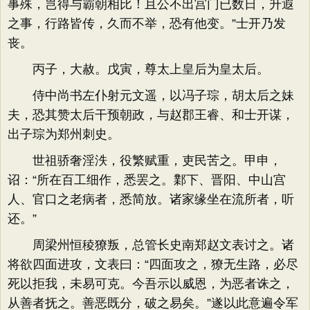
事殊，岂得与霸朝相比！且公不出宫门已数日，升遐
之事，行路皆传，久而不举，恐有他变。”士开乃发
丧。
丙子，大赦。戊寅，尊太上皇后为皇太后。
侍中尚书左仆射元文遥，以冯子琮，胡太后之妹
夫，恐其赞太后干预朝政，与赵郡王睿、和士开谋，
出子琮为郑州刺史。
世祖骄奢淫泆，役繁赋重，吏民苦之。甲申，
诏：“所在百工细作，悉罢之。鄴下、晋阳、中山宫
人、官口之老病者，悉简放。诸家缘坐在流所者，听
还。”
周梁州恒稜獠叛，总管长史南郑赵文表讨之。诸
将欲四面进攻，文表曰：“四面攻之，獠无生路，必尽
死以拒我，未易可克。今吾示以威恩，为恶者诛之，
从善者抚之。善恶既分，破之易矣。”遂以此意遍令军