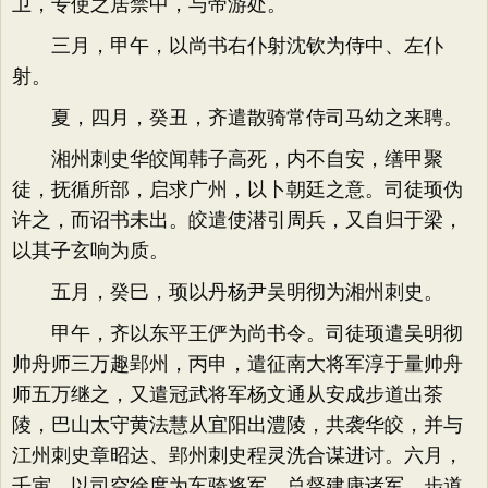
卫，专使之居禁中，与帝游处。
三月，甲午，以尚书右仆射沈钦为侍中、左仆
射。
夏，四月，癸丑，齐遣散骑常侍司马幼之来聘。
湘州刺史华皎闻韩子高死，内不自安，缮甲聚
徒，抚循所部，启求广州，以卜朝廷之意。司徒顼伪
许之，而诏书未出。皎遣使潜引周兵，又自归于梁，
以其子玄响为质。
五月，癸巳，顼以丹杨尹吴明彻为湘州刺史。
甲午，齐以东平王俨为尚书令。司徒顼遣吴明彻
帅舟师三万趣郢州，丙申，遣征南大将军淳于量帅舟
师五万继之，又遣冠武将军杨文通从安成步道出茶
陵，巴山太守黄法慧从宜阳出澧陵，共袭华皎，并与
江州刺史章昭达、郢州刺史程灵洗合谋进讨。六月，
壬寅，以司空徐度为车骑将军，总督建康诸军，步道