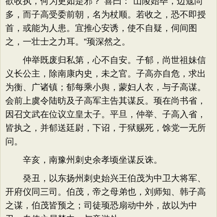
欲收执，何为更如是邪？”喜曰：“山陵始毕，边寇尚
多，而子高受委前朝，名为杖顺。若收之，恐不即授
首，或能为人患。宜推心安诱，使不自疑，伺间图
之，一壮士之力耳。”顼深然之。
仲举既废归私第，心不自安。子郁，尚世祖妹信
义长公主，除南康内史，未之官。子高亦自危，求出
为衡、广诸镇；郁每乘小舆，蒙妇人衣，与子高谋。
会前上虞令陆昉及子高军主告其谋反。顼在尚书省，
因召文武在位议立皇太子。平旦，仲举、子高入省，
皆执之，并郁送廷尉，下诏，于狱赐死，馀党一无所
问。
辛亥，南豫州刺史余孝顷坐谋反诛。
癸丑，以东扬州刺史始兴王伯茂为中卫大将军、
开府仪同三司。伯茂，帝之母弟也，刘师知、韩子高
之谋，伯茂皆预之；司徒顼恐扇动中外，故以为中