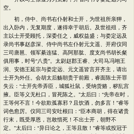
空。
初，侍中、尚书右仆射和士开，为世祖所亲狎，
出入卧内，无复期度，遂得幸于胡后。及世祖殂，齐
主以士开受顾托，深委任之，威权益盛；与娄定远及
录尚书事赵彦深、侍中尚书左仆射元文遥、开府仪同
三司唐邕、领军綦连猛、高阿那肱、度支尚书胡长粲
俱用事，时号“八贵”。太尉赵郡王睿、大司马冯翊王
润、安德王延宗与娄定远、元文遥皆言开齐主，请出
士开为外任。会胡太后觞朝贵于前殿，睿面陈士开罪
失云：“士开先帝弄臣，城狐社鼠，受纳货赂，秽乱宫
掖。臣等义无杜口，冒死陈之。”太后曰：“先帝在时，
王等何不言！今欲欺孤寡邪？且饮酒，勿多言！”睿等
词色愈厉。仪同三司安吐根曰：“臣本商胡，得在诸贵
行末，既受厚恩，岂敢惜死！不出士开，朝野不
定。”太后曰：“异日论之，王等且散！”睿等或投冠于