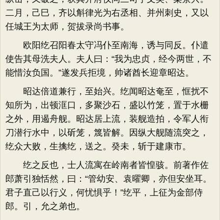
二月，己巳，齐以斛律光为右丞相、并州刺史，又以
任城王为太师，贺拔录尚书事。
欧阳纥召阳春太守冯仆至南海，诱与同反。仆遣
使告其母洗夫人。夫人曰：“我为忠贞，经今两世，不
能惜汝负国。”遂发兵拒境，帅诸酋长迎章昭达。
昭达倍道兼行，至始兴。纥闻昭达奄至，恇扰不
知所为，出顿洭口，多聚沙石，盛以竹笼，置于水栅
之外，用遏舟舰。昭达居上流，装舰造拍，令军人衔
刀潜行水中，以斫笼，篾皆解。因纵大舰随流突之，
纥众大败，生擒纥，送之。癸未，斩于建康市。
纥之反也，士人流寓在岭南者皆惶骇。前著作佐
郎萧引独恬然，曰：“管幼安、袁曜卿，亦但安坐耳。
君子直己以行义，何忧惧乎！”纥平，上征为金部侍
郎。引，允之弟也。