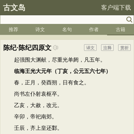
古文岛
客户端下载
推荐
诗文
名句
作者
古籍
陈纪·陈纪四原文
译文
注释
赏析
起强围大渊献，尽重光单阏，凡五年。
临海王光大元年（丁亥，公元五六七年）
春，正月，癸酉朔，日有食之。
尚书左仆射袁枢卒。
乙亥，大赦，改元。
辛卯，帝祀南郊。
壬辰，齐上皇还鄴。