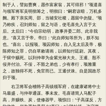
制于人，譬如曹爽，愿作富家翁，其可得邪！”顼遣喜
与领军将军吴明彻筹之，明彻曰：“嗣君谅暗，万机多
阙。殿下亲实周、邵，当辅安社稷，愿留中勿疑。”顼
乃称疾，召刘师知，留之与语，使毛喜先入言于太
后。太后曰：“今伯宗幼弱，政事并委二郎。此非我
意。”喜又言于帝。帝曰：“此自师知等所为，朕不知
也。”喜出，以报顼。顼囚师知，自入见太后及帝，极
陈师知之罪，仍自草敕请画，以师知付廷尉。其夜，
于狱中赐死。以到仲举为金紫光禄大夫。王暹、殷不
佞并付治。不佞，不豁之弟也，少有孝行，顼雅重
之，故独得不死，免官而已。王暹伏诛。自是国政尽
归于顼。
右卫将军会稽韩子高镇领军府，在建康诸将中士
马最盛，与仲举通谋。事未发。毛喜请简人马配子
高，并赐铁、炭，使修器甲。顼惊曰：“子高谋反，方