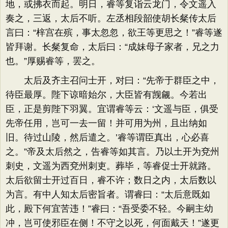
地，或拂衣而起。明日，睿等复诣云龙门，令文遥入
奏之，三返，太后不听。左丞相段韶使胡长粲传太后
言曰：“梓宫在殡，事太忽忽，欲王等更思之！”睿等遂
皆拜谢。长粲复命，太后曰：“成妹母子家者，兄之力
也。”厚赐睿等，罢之。
太后及齐主召问士开，对曰：“先帝于群臣之中，
待臣最厚。陛下谅暗始尔，大臣皆有觊觎。今若出
臣，正是剪陛下羽翼。宜谓睿等云：‘文遥与臣，俱受
先帝任用，岂可一去一留！并可用为州，且出纳如
旧。待过山陵，然后遣之。’睿等谓臣真出，心必喜
之。”帝及太后然之，告睿等如其言。乃以土开为兗州
刺史，文遥为西兗州刺吏。葬毕，等睿促士开就路。
太后欲留士开过百日，睿不许；数日之内，太后数以
为言。有中人知太后密旨者。谓睿曰：“太后意既如
此，殿下何宜苦违！”睿曰：“吾受委不轻。今嗣主幼
冲，岂可使邪臣在侧！不守之以死，何面戴天！”遂更