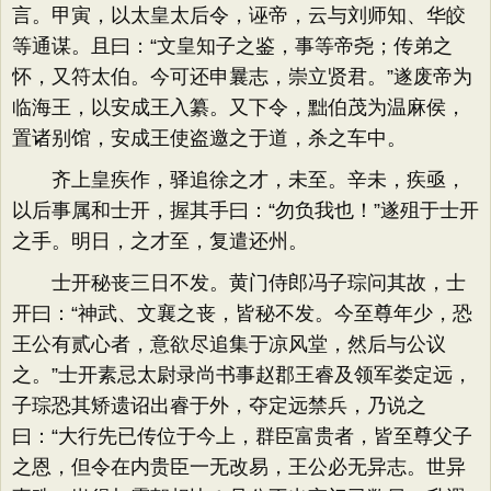
言。甲寅，以太皇太后令，诬帝，云与刘师知、华皎
等通谋。且曰：“文皇知子之鉴，事等帝尧；传弟之
怀，又符太伯。今可还申曩志，崇立贤君。”遂废帝为
临海王，以安成王入纂。又下令，黜伯茂为温麻侯，
置诸别馆，安成王使盗邀之于道，杀之车中。
齐上皇疾作，驿追徐之才，未至。辛未，疾亟，
以后事属和士开，握其手曰：“勿负我也！”遂殂于士开
之手。明日，之才至，复遣还州。
士开秘丧三日不发。黄门侍郎冯子琮问其故，士
开曰：“神武、文襄之丧，皆秘不发。今至尊年少，恐
王公有贰心者，意欲尽追集于凉风堂，然后与公议
之。”士开素忌太尉录尚书事赵郡王睿及领军娄定远，
子琮恐其矫遗诏出睿于外，夺定远禁兵，乃说之
曰：“大行先已传位于今上，群臣富贵者，皆至尊父子
之恩，但令在内贵臣一无改易，王公必无异志。世异