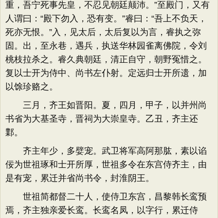
重，吾宁死事先皇，不忍见朝廷颠沛。”至殿门，又有
人谓曰：“殿下勿入，恐有变。”睿曰：“吾上不负天，
死亦无恨。”入，见太后，太后复以为言，睿执之弥
固。出，至永巷，遇兵，执送华林园雀离佛院，令刘
桃枝拉杀之。睿久典朝廷，清正自守，朝野冤惜之。
复以士开为侍中、尚书左仆射。定远归士开所遗，加
以馀珍赂之。
三月，齐王如晋阳。夏，四月，甲子，以并州尚
书省为大基圣寺，晋祠为大崇皇寺。乙丑，齐主还
鄴。
齐主年少，多嬖宠。武卫将军高阿那肱，素以谄
佞为世祖琢和士开所厚，世祖多令在东宫侍齐主，由
是有宠，累迁并省尚书令，封淮阴王。
世祖简都督二十人，使侍卫东宫，昌黎韩长鸾预
焉，齐主独亲爱长鸾。长鸾名凤，以字行，累迁侍