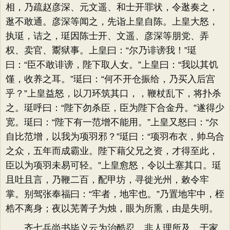
相，乃疏赵彦深、元文遥、和士开罪状，令逖奏之，
逖不敢通。彦深等闻之，先诣上皇自陈。上皇大怒，
执珽，诘之，珽因陈士开、文遥、彦深等朋党、弄
权、卖官、鬻狱事。上皇曰：“尔乃诽谤我！”珽
曰：“臣不敢诽谤，陛下取人女。”上皇曰：“我以其饥
馑，收养之耳。”珽曰：“何不开仓振给，乃买入后宫
乎？”上皇益怒，以刀环筑其口，，鞭杖乱下，将扑杀
之。珽呼曰：“陛下勿杀臣，臣为陛下合金丹。”遂得少
宽。珽曰：“陛下有一范增不能用。”上皇又怒曰：“尔
自比范增，以我为项羽邪？”珽曰：“项羽布衣，帅乌合
之众，五年而成霸业。陛下藉父兄之资，才得至此，
臣以为项羽未易可轻。”上皇愈怒，令以土塞其口。珽
且吐且言，乃鞭二百，配甲坊，寻徙光州，敕令牢
掌。别驾张奉福曰：“牢者，地牢也。”乃置地牢中，桎
梏不离身；夜以芜菁子为烛，眼为所熏，由是失明。
齐七兵尚书毕义云为治酷忍，非人理所及，于家