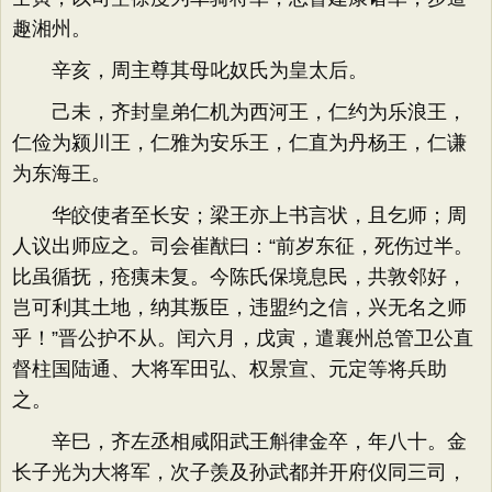
趣湘州。
辛亥，周主尊其母叱奴氏为皇太后。
己未，齐封皇弟仁机为西河王，仁约为乐浪王，
仁俭为颍川王，仁雅为安乐王，仁直为丹杨王，仁谦
为东海王。
华皎使者至长安；梁王亦上书言状，且乞师；周
人议出师应之。司会崔猷曰：“前岁东征，死伤过半。
比虽循抚，疮痍未复。今陈氏保境息民，共敦邻好，
岂可利其土地，纳其叛臣，违盟约之信，兴无名之师
乎！”晋公护不从。闰六月，戊寅，遣襄州总管卫公直
督柱国陆通、大将军田弘、权景宣、元定等将兵助
之。
辛巳，齐左丞相咸阳武王斛律金卒，年八十。金
长子光为大将军，次子羡及孙武都并开府仪同三司，