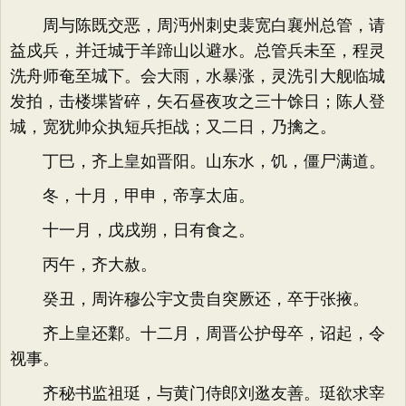
周与陈既交恶，周沔州刺史裴宽白襄州总管，请
益戍兵，并迁城于羊蹄山以避水。总管兵未至，程灵
洗舟师奄至城下。会大雨，水暴涨，灵洗引大舰临城
发拍，击楼堞皆碎，矢石昼夜攻之三十馀日；陈人登
城，宽犹帅众执短兵拒战；又二日，乃擒之。
丁巳，齐上皇如晋阳。山东水，饥，僵尸满道。
冬，十月，甲申，帝享太庙。
十一月，戊戌朔，日有食之。
丙午，齐大赦。
癸丑，周许穆公宇文贵自突厥还，卒于张掖。
齐上皇还鄴。十二月，周晋公护母卒，诏起，令
视事。
齐秘书监祖珽，与黄门侍郎刘逖友善。珽欲求宰