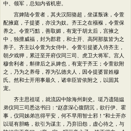
中、领军，总知内省机密。
宫婢陆令萱者，其夫汉阳骆超，坐谋叛诛，令萱
配掖庭，子提婆，亦没为奴。齐王之在襁褓，令萱保
养之。令萱巧黠，善取媚，有宠于胡太后，宫掖之
中，独擅威福，封为郡君，和士开、高阿那肱皆为之
养子。齐主以令萱为女侍中。令萱引提婆入侍齐主，
朝夕戏狎，累迁至开府仪同三司、虎卫大将军。宫人
穆舍利者，斛律后之从婢也，有宠于齐王；令萱欲附
之，乃为之养母，荐为弘德夫人，因令提婆冒姓穆
氏。然和士开用事最久，诸幸臣皆依附之，以固其
宠。
齐主思祖珽，就流囚中除海州刺史。珽乃遗陆媪
弟仪同三司悉达书曰：“赵彦深心腹阴沉，欲行伊、霍
事，仪同姊弟岂得平安，何不早用智士邪！”和士开亦
以珽有胆略，欲引为谋主，乃弃旧怨，虚心待之，与