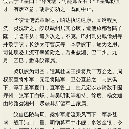
尝言于上皇曰：“尊兄懦，何能帅左右！”上皇每称其
才，有废立意，胡后亦劝之，既而中止。
华皎遣使诱章昭达，昭达执送建康。又诱程灵
洗，灵洗斩之。皎以武州居其心腹，遣使旅都督陆子
隆，子隆不从；遣兵攻之，不克。巴州刺史戴僧朔等
并隶于皎，长沙太守曹庆等，本隶皎下，遂为之用。
司徒顼恐上流守宰皆附之，乃曲赦湘、巴二州。九
月，乙巳，悉诛皎家属。
梁以皎为司空，遣其柱国王操将兵二万会之。周
权景宣将水军，元定将陆军，卫公直总之，与皎俱
下。淳于量军夏口，直军鲁山，使元定以步骑数千围
郢州。皎军于白螺，与吴明彻等相持。徐度、杨文通
由岭路袭湘州，尽获其所留军士家属。
皎自巴陵与周、梁水军顺流乘风而下，军势甚
盛，战于沌口。量、明彻募军中小舰，多赏金银，令