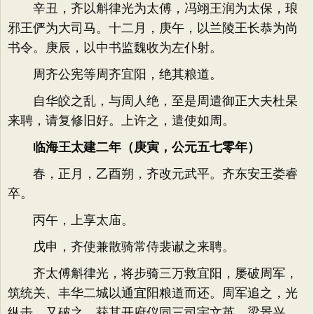
辛丑，齐以斛律光为太傅，冯翊王润为太保，琅
邪王俨为大司马。十二月，庚午，以兰陵王长恭为尚
书令。庚辰，以中书监魏收为左仆射。
周齐公宪等周齐宜阳，绝其粮道。
自华皎之乱，与周人绝，至是周遣御正大夫杜杲
来聘，请复修旧好。上许之，遣使如周。
临海王太建二年（庚寅，公元五七零年）
春，正月，乙酉朔，齐改元武平。齐东安王娄睿
卒。
丙午，上享太庙。
戊申，齐使兼散骑常侍裴谳之来聘。
齐太傅斛律光，将步骑三万救宜阳，屡破周军，
筑统关、丰华二城以通宜阳粮道而还。周军追之，光
纵击，又破之，获其开府仪同三司宇文英、梁景兴。