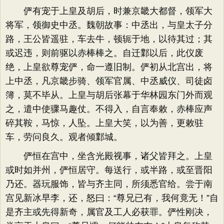
俨有宠于上皇及胡后，时兼京畿大都督，领军大
将军，领御史中丞。魏朝故事：中丞出，与皇太子分
路，王公皆遥驻，车去牛，顿轭于地，以待其过；其
或迟违，则前驱以赤棒棒之。自迁鄴以后，此仪废
绝，上皇欲尊宠俨，命一遵旧制。俨初从北宫出，将
上中丞，凡京畿步骑、领军官属、中丞威仪、司徒卤
簿，莫不毕从。上皇与胡后张幕于华林园东门外而观
之，遣中使骤马趣仗。不得入，自言奉敕，赤棒应声
碎其鞍，马惊，人坠。上皇大笑，以为善，更敕驻
车，劳问良久。观者倾鄴城。
俨恒在宫中，坐含光殿视事，诸父皆拜之。上皇
或时如并州，俨恒居守。每送行，或半路，或至晋阳
乃还。器玩服饰，皆与齐主同，所须悉官给。尝于南
宫见新冰早李，还，怒曰：“尊兄已有，我何竟无！”自
是齐主或先得新奇，属官及工人必获罪。俨性刚决，