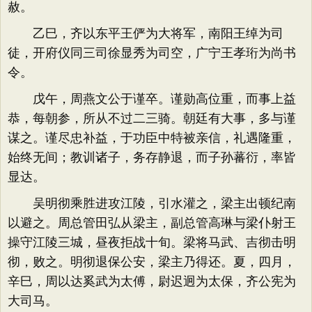
赦。
乙巳，齐以东平王俨为大将军，南阳王绰为司
徒，开府仪同三司徐显秀为司空，广宁王孝珩为尚书
令。
戊午，周燕文公于谨卒。谨勋高位重，而事上益
恭，每朝参，所从不过二三骑。朝廷有大事，多与谨
谋之。谨尽忠补益，于功臣中特被亲信，礼遇隆重，
始终无间；教训诸子，务存静退，而子孙蕃衍，率皆
显达。
吴明彻乘胜进攻江陵，引水灌之，梁主出顿纪南
以避之。周总管田弘从梁主，副总管高琳与梁仆射王
操守江陵三城，昼夜拒战十旬。梁将马武、吉彻击明
彻，败之。明彻退保公安，梁主乃得还。夏，四月，
辛巳，周以达奚武为太傅，尉迟迥为太保，齐公宪为
大司马。