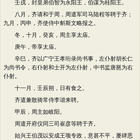
壬戌，封皇弟伯智为永阳王，伯谋为桂阳王。
八月，齐请和于周，周遣军司马陆程等聘于齐；
九月，丙申，齐使侍中斛斯文略报之。
冬，十月，癸亥，周主享太庙。
庚午，帝享太庙。
辛巳，齐以广宁王孝珩录尚书事，左仆射胡长仁
为尚书令，右仆射和士开为左仆射，中书监唐邕为右
仆射。
十一月，壬辰朔，日有食之。
齐遣兼散骑常侍李谐来聘。
甲辰，周主如岐阳。
周遣开府仪同三司崔彦等聘于齐。
始兴王伯茂以安成王顼专政，意甚不平，屡肆恶