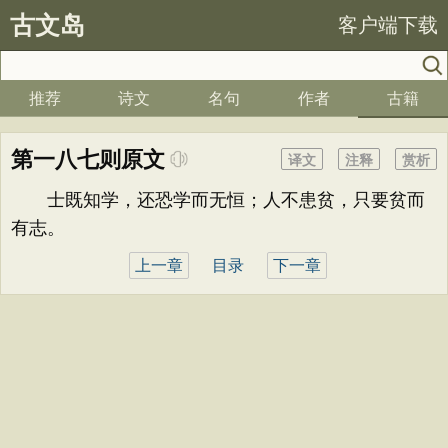
古文岛
客户端下载
推荐
诗文
名句
作者
古籍
第一八七则原文
译文
注释
赏析
士既知学，还恐学而无恒；人不患贫，只要贫而
有志。
上一章
目录
下一章