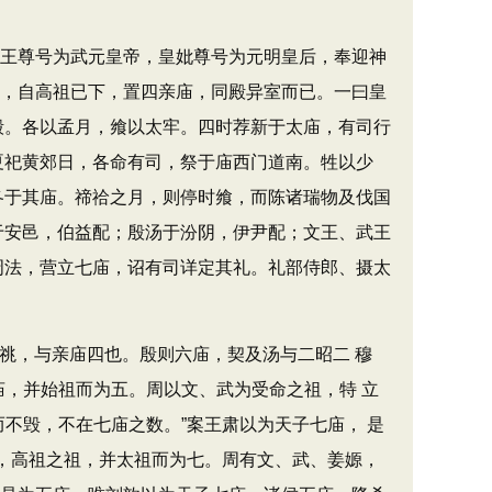
王尊号为武元皇帝，皇妣尊号为元明皇后，奉迎神
祧，自高祖已下，置四亲庙，同殿异室而已。一曰皇
毁。各以孟月，飨以太牢。四时荐新于太庙，有司行
夏祀黄郊日，各命有司，祭于庙西门道南。牲以少
各于其庙。禘祫之月，则停时飨，而陈诸瑞物及伐国
于安邑，伯益配；殷汤于汾阴，伊尹配；文王、武王
周法，营立七庙，诏有司详定其礼。礼部侍郎、摄太
祧，与亲庙四也。殷则六庙，契及汤与二昭二 穆
庙，并始祖而为五。周以文、武为受命之祖，特 立
不毁，不在七庙之数。”案王肃以为天子七庙， 是
父，高祖之祖，并太祖而为七。周有文、武、姜嫄，