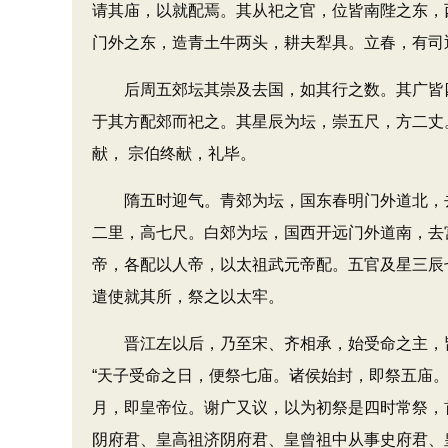
请其庙，以就配焉。其从祀之官，位皆南陛之东，
门外之东，造青土牛两头，耕夫犁具。立春，有司
后周五郊坛其崇及去国，如其行之数。其广皆四
于其方配郊而祀之。其星辰为坛，崇五尺，方二丈
献， 宗伯终献，礼毕。
隋五时迎气。青郊为坛，国东春明门外道北，去
二里，高七尺。白郊为坛，国西开远门外道南，去
帝，各配以人帝，以太祖武元帝配。五官及星三辰
遣使就其所，祭之以太牢。
晋江左以后，乃至宋、齐相承，始受命之主，皆
“天子受命之日，便祭七庙。诸侯始封，即祭五庙。
月，即皇帝位。谢广又议，以为初祭是四时常祭，
阴府君、皇高祖济阴府君、皇曾祖中从事史府君、