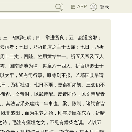
APP
登录
；三，省繇轻赋；四，举进贤良；五，黜退贪邪；
兴云雨者；七日，乃祈群庙之主于太庙；七日，乃祈
，周十二丈，四陛。牲用黄牯牛一。祈五天帝及五人
大雩。国南除地为墠，舞童六十四人。祈百辟卿士于
报以太牢，皆有司行事。唯雩则不报。若郡国县旱请
三日，乃祈社稷。七日不雨，更斋祈如初。三变仍不
皇帝配，文帝时，以武帝配。废帝即位，以文帝配青
礼。其法皆采齐建武二年事也。梁、陈制，诸祠官皆
方既非盛阳，而为生养之始，则雩坛应在东方，祈晴
》之诗，毛注有瘗埋之文，不见有燔柴之说。若以五
郑众云：‘四望谓日月星海。’郑玄云：‘谓五岳 四镇