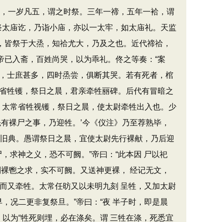
腊，一岁凡五，谓之时祭。三年一禘，五年一袷，谓
祭太庙讫，乃诣小庙，亦以一太牢，如太庙礼。天监
六，皆祭于大烝，知祫尤大，乃及之也。近代禘祫，
帝已入斋，百姓尚哭，以为乖礼。佟之等奏：“案
内，士庶甚多，四时烝尝，俱断其哭。若有死者，棺
伯省牲镬，祭日之晨，君亲牵牲丽碑。后代有冒暗之
，太常省牲视镬，祭日之晨，使太尉牵牲出入也。少
先有裸尸之事，乃迎牲。’今《仪注》乃至荐熟毕，
乖旧典。愚谓祭日之晨，宜使太尉先行裸献，乃后迎
，求神之义，恐不可阙。”帝曰：“此本因 尸以祀
则裸鬯之求，实不可阙。又送神更裸， 经记无文，
裸而又牵牲。太常任昉又以未明九刻 呈牲，又加太尉
，况二更非复祭旦。”帝曰：“夜 半子时，即是晨
以为“牲死则埋，必在涤矣。谓 三牲在涤，死悉宜