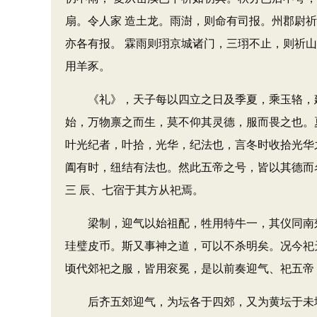
扇。令人家 造土龙。雨澍，则命有司报。州郡尉
亦各有报。 霖雨则珝京城诸门，三珝不止，则祈
用羊豕。
《礼》，天子每以四立之日及季夏，乘玉辂，建
始，万物禀之而生，莫不仰其灵德，服而畏之也。
叶光纪者，叶拾，光华，纪法也，言冬时收拾光华
阖有时，纽结有法也。然此五帝之号，皆以其德而
三 辰、七宿于其方从祀焉。
梁制，迎气以始祖配，牲用特牛一，其仪同南郊。
珪璧皮币。斯又事神之道，可以不杀明矣。况今祀
顷代郊祀之服，皆用衮冕，是以前奏迎气、祀五帝
后齐五郊迎气，为坛各于四郊，又为黄坛于未地