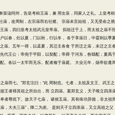
策诣同州，告皇考桓王庙，兼 用女巫，同家人之礼。上皇考桓
社庙，改周制，左宗庙而右社稷。 宗庙未言始祖，又无受命之
献王庙，四曰皇考太祖武元皇帝庙。 拟祖迁于上，而太祖之庙不
，户以春，灶以夏，门以秋，行以冬， 各于享庙日，中霤则以季
祖之庙。五年一禘，以孟夏，其迁主各食 于所迁之庙，未迁之主
祀先代王公：帝尧于平阳，以契配；帝舜 于河东，咎繇配；夏禹
何配。各以一太牢而无乐。配者飨于庙庭。 大业元年，炀帝欲遵
庙而七。”郑玄注曰：“此 周制也。七者，太祖及文王、武王之
又据王者禘其祖之所自出，而 立四庙。案郑玄义，天子唯立四亲
卑者尊统下。故天子七庙， 诸侯五庙。其有殊功异德，非太祖而
五庙，大夫三庙”，降二为差。 是则天子立四亲庙，又立高祖之