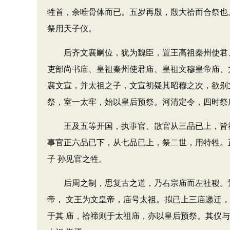
牲首，余唯骨体而已。五岁再殷，殷大祫而合祭也
祭用天子仪。
后齐文襄嗣位，犹为魏臣，置王高祖秦州使君、
吏部尚书庙、皇祖秦州使君庙、皇祖文穆皇帝庙、
襄文宣，并太祖之子，文宣初疑其昭穆之次，欲别
祭，室一太牢，始以皇后预祭。河清定令，四时祭
王及五等开国，执事官、散官从三品已上，皆祀
事官正六品已下，从七品已上，祭二世，用特牲。
子 孙见官之牲。
后周之制，思复古之道，乃右宗庙而左社稷。置
帝， 文王为文皇帝，庙号太祖。拟已上三庙递迁
于其 庙，祫禘则于太祖庙，亦以皇后预祭。其仪