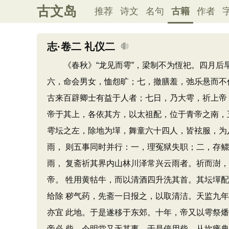
古文岛
推荐
诗文
名句
古籍
作者
志·卷二 礼仪二
《春秋》“龙见而雩”，梁制不为恆祀。四月后旱
六，命会男女，恤怨旷；七，撤膳羞，弛乐悬而不
古来百辟卿士有益于人者；七日，乃大雩，祈上帝
帝于其上，各依其方，以太祖配，位于青帝之南，
雩坛之左，除地为墠，舞童六十四人，皆袨服，为
雨， 则五事同时并行：一，理冤狱失职；二，存
雨， 复斋祈其界内山林川泽常兴云雨者。祈而澍
帝。 牲用黄牯牛，而以清酒四升洗其首。其坛墠
给除 秽气药，先斋一日报之，以取清洁。天监九
亦宜 此地。于是遂移于东郊。十年，帝又以雩祭
帝必 柴，今明堂又无其事。于是停用柴，从坎瘗典。