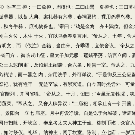
图》唯有三 樽：一曰象樽，周樽也；二曰山罍，夏樽也；三曰著
循彝器，以备 大典。案礼器有六彝，春祠夏礿，裸用鸡彝鸟彝。
秋冬牛彝， 庶礼物备也。”帝曰：“鸡是金禽，亦主巽位。但金火
主火位，木生 于火，宜以鸟彝春夏兼用。”帝从之。七年，舍人周
有明文，而 《仪注》金辂，当由宋、齐乖谬，宜依舍议。”帝从之
巡省四方， 御临戎出征，皇太子加元服，寇贼平荡，筑宫立阙，
公王以愆削 封，及诏封王绍袭，合六条，则告一室。帝从之。九
穷精洁，而一器之 内，杂用洗手，外可详议。”于是御及三公应盥
祀，犹有牲牢， 无益至诚，有累冥道。自今四时烝尝外，可量代
官陪列，并同省牲。” 帝从之。十月，诏曰：“今虽无复牲腥，
用蔬菜。”帝从之。 又舍人硃异议：“二庙祀，相承止有一钅幵羹
殿、景阳台，立七 庙座。月中再设净馔。自是讫于台城破，诸庙
司行扫除，开坎室， 奉皇考太夫人神主于坐。奠制币讫，众官入
，如时祭仪。礼毕， 纳神主，闭于坎室。陈制，立七庙，一岁五