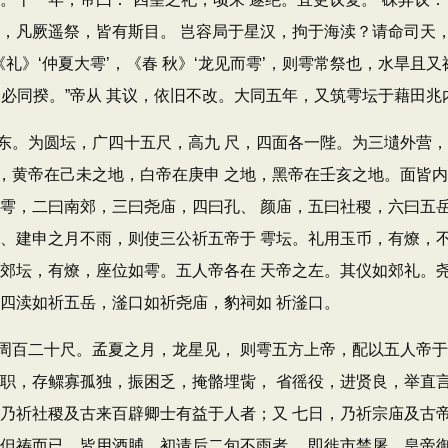
名，凡厥遥祭，皆有斯目。 岂容局于星汉，拘于海渎？请命司天
礼》‘仲夏大雩’，《春 秋》‘龙见而雩’，则雩常祭也，水旱且
不必同揆。”帝从 其议，依旧不改。大同五年，又筑雩坛于藉田
。为圆坛，广四十五尺，高九 尺，四面各一陛。为三壝外营，
，黄帝在己未之地，白帝在庚申 之地，黑帝在壬亥之地。面皆
曰雩，二曰南郊，三曰尧庙，四曰孔、 颜庙，五曰社稷，六曰五
未、建申之月不雨，则使三公祈五帝于 雩坛。礼用玉币，有燎，
于郊坛，有燎，座位如雩。五人帝各在 天帝之左。其仪如郊礼。
四渎如祈五岳，滏口如祈尧庙，豹祠如 祈滏口。
百二十尺。孟夏之月，龙星见， 则雩五方上帝，配以五人帝于
失职，存鳏寡孤独，振困乏，掩骼埋胔， 省徭役，进贤良，举直
，乃祈社稷及古来百辟卿士有益于人者；又 七日，乃祈宗庙及古
，但祷而已。皆用酒脯。初请后二旬不雨者， 即徙市禁屠。皇帝