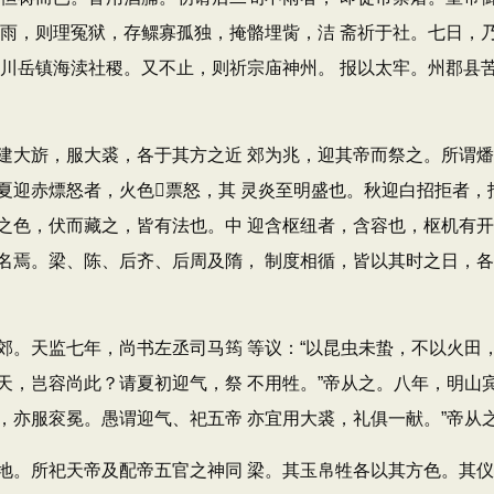
祈雨，则理冤狱，存鳏寡孤独，掩骼埋胔，洁 斋祈于社。七日，
山川岳镇海渎社稷。又不止，则祈宗庙神州。 报以太牢。州郡县
大旂，服大裘，各于其方之近 郊为兆，迎其帝而祭之。所谓燔
夏迎赤熛怒者，火色票怒，其 灵炎至明盛也。秋迎白招拒者，
之色，伏而藏之，皆有法也。中 迎含枢纽者，含容也，枢机有
名焉。梁、陈、后齐、后周及隋， 制度相循，皆以其时之日，
天监七年，尚书左丞司马筠 等议：“以昆虫未蛰，不以火田
天，岂容尚此？请夏初迎气，祭 不用牲。”帝从之。八年，明山
，亦服衮冕。愚谓迎气、祀五帝 亦宜用大裘，礼俱一献。”帝从
。所祀天帝及配帝五官之神同 梁。其玉帛牲各以其方色。其仪