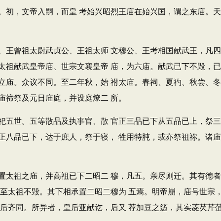
。初，文帝入嗣，而皇 考始兴昭烈王庙在始兴国，谓之东庙。天
王曾祖太尉武贞公、王祖太师 文穆公、王考相国献武王，凡四
太祖献武皇帝庙、世宗文襄皇帝 庙，为六庙。献武已下不毁，
立庙。众议不同。至二年秋，始 祔太庙。春祠、夏礿、秋尝、
庙禘祭及元日庙庭，并设庭燎二 所。
五世。五等散品及执事官、散 官正三品已下从五品已上，祭三
正八品已下，达于庶人，祭于寝， 牲用特肫，或亦祭祖祢。诸
太祖之庙，并高祖已下二昭二 穆，凡五。亲尽则迁。其有德者
，至太祖不毁。其下相承置二昭二穆为 五焉。明帝崩，庙号世宗
与后齐同。所异者，皇后亚献讫，后又 荐加豆之笾，其实菱芡芹