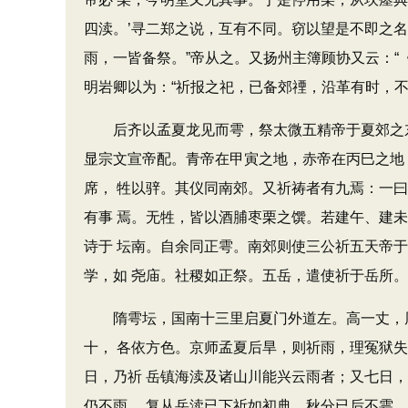
四渎。’寻二郑之说，互有不同。窃以望是不即之
雨，一皆备祭。”帝从之。又扬州主簿顾协又云：“《
明岩卿以为：“祈报之祀，已备郊禋，沿革有时，
后齐以孟夏龙见而雩，祭太微五精帝于夏郊之东
显宗文宣帝配。青帝在甲寅之地，赤帝在丙巳之地
席， 牲以骍。其仪同南郊。又祈祷者有九焉：一
有事 焉。无牲，皆以酒脯枣栗之馔。若建午、建
诗于 坛南。自余同正雩。南郊则使三公祈五天帝
学，如 尧庙。社稷如正祭。五岳，遣使祈于岳所。
隋雩坛，国南十三里启夏门外道左。高一丈，周
十， 各依方色。京师孟夏后旱，则祈雨，理冤狱
日，乃祈 岳镇海渎及诸山川能兴云雨者；又七日
仍不雨， 复从岳渎已下祈如初典。秋分已后不雩