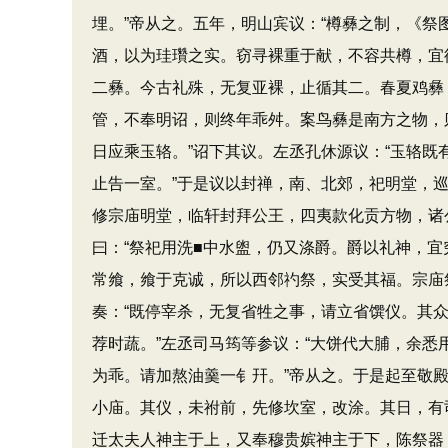
埋。”帝从之。五年，明山宾议：“樽彝之制，《祭
酒，以为珪瓚之实。窃寻裸重于献，不容共樽，宜
二彝。今古礼殊，无复亚裸，止循其二。春夏鸡彝，
管，不奉明诏，则终年乖舛。案鸟彝是南方之物，则
日应乘玉辂。”诏下其议。左丞孔休源议：“玉辂既
止告一室。”于是议以封禅，南、北郊，祀明堂，
修宗庙明堂，临轩封拜公王，四夷款化贡方物，诸
曰：“祭祀用洗■中水盥，仍又涤爵。爵以礼神，宜
常飨，飨于克诚，所以西邻礿祭，实受其福。宗庙祭
奏：“既停宰杀，无复省牲之事，请立省馔仪。其众
荐时蔬。”左丞司马筠等参议：“大饼代大脯，余悉
为乖。请加熬油羹一钅幵。”帝从之。于是起至敬
小庙。其仪，未祔前，先修坎室，改涂。其日，有
迁太夫人神主于上，又奉穆贵嫔神主于下，陈祭器