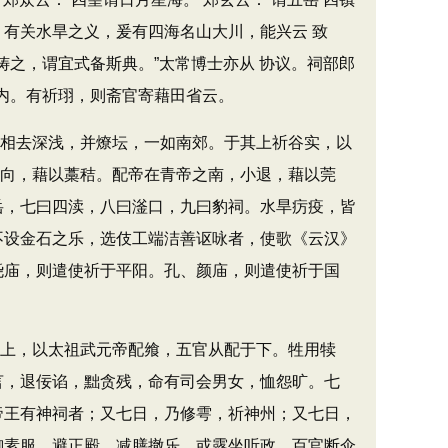
，有关水旱之义，爰有四海名山大川，能兴云 致
又祷之，谓宜式备斯典。”太常博士亦从 协议。祠部郎
兆内。有祈珝，则斋官寄藉田省云。
相去深浅，并燎坛，一如南郊。于其上祈谷实，以
内向，藉以藁秸。配帝在青帝之南，小退，藉以莞
岳，七曰四渎，八曰滏口，九曰豹祠。水旱疠疫，皆
不设金石之乐，选伎工端洁善讴咏者，使歌《云汉》
尧庙，则遣使祈于平阳。孔、颜庙，则遣使祈于国
上，以太祖武元帝配飨，五官从配于下。牲用犊
言，退佞谄，黜贪残，命有司会男女，恤怨旷。七
帝王有神祠者；又七日，乃修雩，祈神州；又七日，
御素服，避正殿，减膳撤乐，或露坐听政。百官断伞