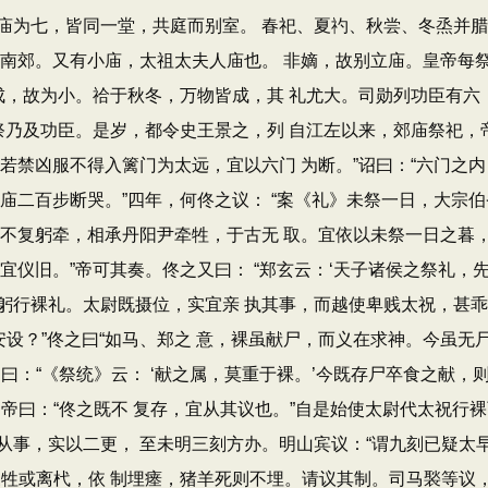
庙为七，皆同一堂，共庭而别室。 春祀、夏礿、秋尝、冬烝并
同南郊。又有小庙，太祖太夫人庙也。 非嫡，故别立庙。皇帝每
未成，故为小。祫于秋冬，万物皆成，其 礼尤大。司勋列功臣有
祭乃及功臣。是岁，都令史王景之，列 自江左以来，郊庙祭祀，
若禁凶服不得入篱门为太远，宜以六门 为断。”诏曰：“六门之
庙二百步断哭。”四年，何佟之议： “案《礼》未祭一日，大宗
，不复躬牵，相承丹阳尹牵牲，于古无 取。宜依以未祭一日之暮
宜仪旧。”帝可其奏。佟之又曰： “郑玄云：‘天子诸侯之祭礼，
躬行裸礼。太尉既摄位，实宜亲 执其事，而越使卑贱太祝，甚
设？”佟之曰“如马、郑之 意，裸虽献尸，而义在求神。今虽无尸
曰：“《祭统》云： ‘献之属，莫重于裸。’今既存尸卒食之献，
帝曰：“佟之既不 复存，宜从其议也。”自是始使太尉代太祝行
事，实以二更， 至未明三刻方办。明山宾议：“谓九刻已疑太早
牲或离杙，依 制埋瘗，猪羊死则不埋。请议其制。司马褧等议，