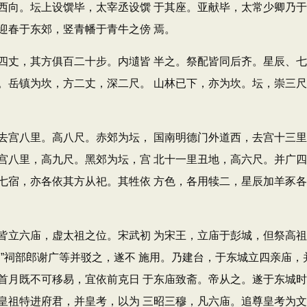
西向。坛上设馔毕，太宰丞设馔 于其座。亚献毕，太常少卿乃
迎春于东郊，竖青幡于青牛之傍 焉。
丈，其方俱百二十步。内壝皆 半之。祭配皆同后齐。星辰、七
。岳镇为坎，方二丈，深二尺。 山林已下，亦为坎。坛，崇三
宫八里。高八尺。赤郊为坛， 国南明德门外道西，去宫十三里
宫八里，高九尺。黑郊为坛，宫 北十一里丑地，高六尺。并广
七宿，亦各依其方从祀。其牲依 方色，各用犊二，星辰加羊豕
立六庙，虚太祖之位。宋武初 为宋王，立庙于彭城，但祭高祖
”祠部郎谢广等并驳之，遂不 施用。乃建台，于东城立四亲庙，
首月既不可移易，宜依前克日 于东庙致斋。帝从之。遂于东城时
皇祖特进府君，并皇考，以为 三昭三穆，凡六庙。追尊皇考为