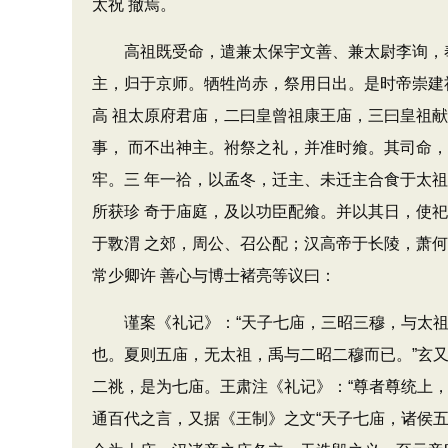
太祝 撤焉。
高祖既受命，遣兼太保宇文善、兼太尉李询，奉
主，归于京师。牺牲尚赤，祭用日出。是时帝崇建
高 祖太原府君庙，二曰皇曾祖康王庙，三曰皇祖
事， 而不出神主。祔祭之礼，并准时飨。其司命
牢。三 年一祫，以孟冬，迁主、未迁主合食于太
所获珍 奇于庙庭，及以功臣配飨。并以其日，使
于斁渭 之郊，周公、召公配；汉高帝于长陵，萧
常少卿许 善心与博士褚亮等议曰：
谨案《礼记》：“天子七庙，三昭三穆，与太祖之
也。夏则五庙，无太祖，禹与二昭二穆而已。”玄
二祧，是为七庙。王肃注《礼记》：“尊者尊统上，
通百代之言，又据《王制》之文“天子七庙，诸侯