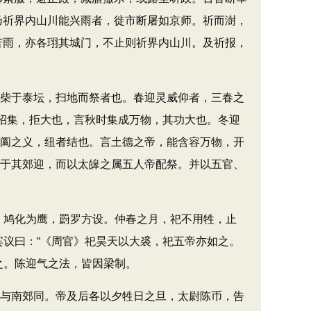
乃祈界内山川能兴雨者，徙市断屠如京师。祈而澍，
苦雨，亦各珝其城门，不止则祈界内山川。及祈报，
柴于泰坛，扫地而祭者也。春迎灵威仰者，三春之
招集，拒大也，言秋时集成万物，其功大也。冬迎
开阖之义，纽者结也。言土德之帝，能含容万物，开
各于其郊迎，而以太皞之属五人帝配祭。并以五官、
，鸠化为鹰，罻罗方设。仲春之月，祀不用牲，止
宾议曰：“《周官》祀昊天以大裘，祀五帝亦如之。
之。陈迎气之法，皆因梁制。
与南郊同。帝及后各以夕牲日之旦，太尉陈币，告