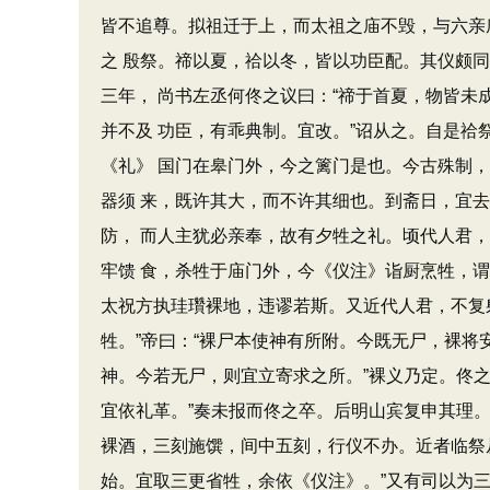
皆不追尊。拟祖迁于上，而太祖之庙不毁，与六亲
之 殷祭。禘以夏，祫以冬，皆以功臣配。其仪颇
三年， 尚书左丞何佟之议曰：“禘于首夏，物皆
并不及 功臣，有乖典制。宜改。”诏从之。自是祫
《礼》 国门在皋门外，今之篱门是也。今古殊制，
器须 来，既许其大，而不许其细也。到斋日，宜去
防， 而人主犹必亲奉，故有夕牲之礼。顷代人君
牢馈 食，杀牲于庙门外，今《仪注》诣厨烹牲，谓
太祝方执珪瓚裸地，违谬若斯。又近代人君，不复
牲。”帝曰：“裸尸本使神有所附。今既无尸，裸将安
神。今若无尸，则宜立寄求之所。”裸义乃定。佟之
宜依礼革。”奏未报而佟之卒。后明山宾复申其理。
裸酒，三刻施馔，间中五刻，行仪不办。近者临祭从
始。宜取三更省牲，余依《仪注》。”又有司以为三