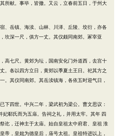
于其所献。事毕，皆撤。又云，立春前五日，于州大
宿、岳镇、海渎、山林、川泽、丘陵、坟衍，亦各
尺，坎深一尺，俱方一丈。其仪颇同南郊。冢宰亚
，高七尺。黄郊为坛，国南安化门外道西，去宫十
四丈。各以四方立日，黄郊以季夏土王日。祀其方之
各一。其仪同南郊。其岳渎镇海，各依五时迎气日，
已下四世。中兴二年，梁武初为梁公。曹文思议：
并妃郗氏而为五庙。告祠之礼，并用太牢。其年 四
祭讫，迁神主于太庙。始自皇祖太中府君、皇祖 淮
文皇帝，皇妣为德皇后，庙号太祖。皇祖特进以上，