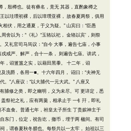
樽，殷樽也。徒有彝名，竟无 其器，直酌象樽之
王以珪瓚初裸，后以璋瓚亚裸， 故春夏两祭，俱用
相伏，用之通夏，于义为疑。” 山宾曰：“臣愚
舍以为：“《礼》“玉辂以祀， 金辂以宾’，则祭
。又礼官司马筠议：“自今 大事，遍告七庙，小事
纂戎戒严、解严，合十一条， 则遍告七庙。讲武，
年，诏簠簋之实，以藉田黑黍。 十二年，诏
及洗爵，各用一■。十六年四月， 诏曰：“夫神无
。”八座议：“以大脯代一元大武。” 八座又
犹有脯修之类，即之幽明，义为未尽。可 更详定，悉
，盖祭祀之礼，应有两羹，相承止于 一钅幵，即礼
遂不血食。普通七年，祔皇太子所生 丁贵嫔神主于
自东门，位定，祝告讫，撤币，埋于两 楹间。有司
祠，谓春夏秋冬腊也。每祭共以一太牢， 始祖以三