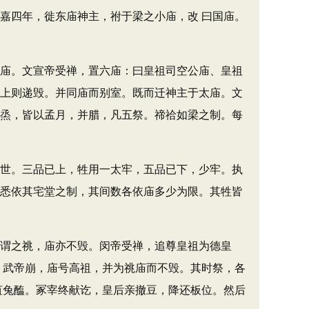
嘉四年，徙东庙神主，祔于梁之小庙，改 曰国庙。
庙。文宣帝受禅，置六庙：曰皇祖司空公庙、皇祖
已上则递毁。并同庙而别室。既而迁神主于太庙。文
冬烝，皆以孟月，并腊，凡五祭。禘祫如梁之制。每
世。三品已上，牲用一太牢，五品已下，少牢。执
庙悉依其宅堂之制，其间数各依庙多少为限。其牲皆
谓之祧，庙亦不毁。闵帝受禅，追尊皇祖为德皇
，武帝崩，庙号高祖，并为祧庙而不毁。其时祭，各
菹兔醢。冢宰终献讫，皇后亲撤豆，降还板位。然后