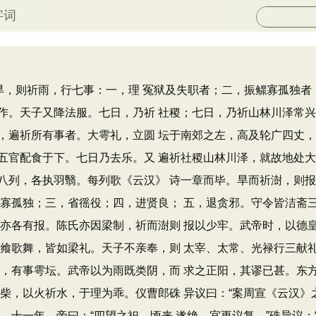
字词
，则祈雨，行七事：一，理 冤狱及失职者；二，振鳏寡孤独者
作。天子又降法服。七日，乃祈 社稷；七日，乃祈山林川泽常
，遍祈所有事者。大雩礼，立圆 坛于南郊之左，高及轮广四丈
五官配食于下。七日乃去乐。又 遍祈社稷山林川泽，就故地处
八列，各执羽翳。每列歌《云汉》 诗一章而毕。旱而祈澍，则
鳏寡孤独；三，省徭役；四，进贤良； 五，退贪邪。守令皆洁斋
，亦各有报。陈氏亦因梁制，祈而澍则 报以少牢。武帝时，以德
配飨歌舞，皆如梁礼。天子不亲奉，则 太宰、太常、光禄行三献
年，有事雩坛。武帝以为雨既类阴，而 求之正阳，其谬已甚。东
燔柴，以火祈水，于理为乖。仪曹郎硃 异议曰：“案周宣《云汉
十一年，帝曰：“四望之祀，顷来 遂绝。宜更议复。”硃异议：“