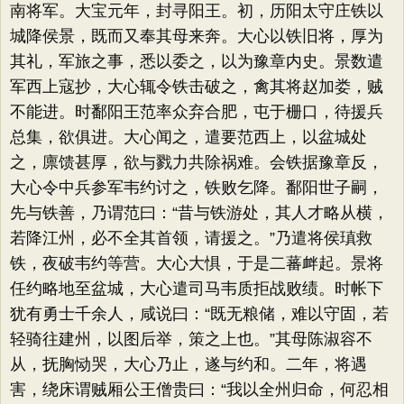
南将军。大宝元年，封寻阳王。初，历阳太守庄铁以
城降侯景，既而又奉其母来奔。大心以铁旧将，厚为
其礼，军旅之事，悉以委之，以为豫章内史。景数遣
军西上寇抄，大心辄令铁击破之，禽其将赵加娄，贼
不能进。时鄱阳王范率众弃合肥，屯于栅口，待援兵
总集，欲俱进。大心闻之，遣要范西上，以盆城处
之，廪馈甚厚，欲与戮力共除祸难。会铁据豫章反，
大心令中兵参军韦约讨之，铁败乞降。鄱阳世子嗣，
先与铁善，乃谓范曰：​“昔与铁游处，其人才略从横，
若降江州，必不全其首领，请援之。​”乃遣将侯瑱救
铁，夜破韦约等营。大心大惧，于是二蕃衅起。景将
任约略地至盆城，大心遣司马韦质拒战败绩。时帐下
犹有勇士千余人，咸说曰：​“既无粮储，难以守固，若
轻骑往建州，以图后举，策之上也。​”其母陈淑容不
从，抚胸恸哭，大心乃止，遂与约和。二年，将遇
害，绕床谓贼厢公王僧贵曰：​“我以全州归命，何忍相