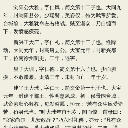
浏阳公大雅，字仁风，简文第十二子也。大同九
年，封浏阳县公。少聪警，美姿仪，特为武帝所爱。
台城陷，大雅犹命左右格战。贼至渐众，乃自缒而
下，发愤感疾薨。
新兴王大庄，字仁礼，简文第十三子也。性躁
动。大同元年，封高唐县公。大宝元年，封新兴郡
王，位南徐州刺史。二年，遇害。
皇子大训，字仁德，简文第十六子也。少而脚
疾，不敢蹑履。太清三年，未封而亡，年十岁。
建平王大球，字仁玉，简文帝第十七子也。大宝
元年，封建平郡王。性明慧夙成。初，侯景围台城，
武帝素归心释教，每发誓愿，恒云：​“若有众生应受诸
苦，衍身代当。​”时大球年甫七岁，闻而惊，谓母曰：​
“官家尚尔，儿安敢辞？​”乃六时礼佛，亦云：​“凡有众