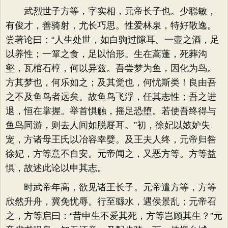
武烈世子方等，字实相，元帝长子也。少聪敏，
有俊才，善骑射，尤长巧思。性爱林泉，特好散逸。
尝著论曰：​“人生处世，如白驹过隙耳。一壶之酒，足
以养性；一箪之食，足以怡形。生在蒿蓬，死葬沟
壑，瓦棺石椁，何以异兹。吾尝梦为鱼，因化为鸟。
方其梦也，何乐如之；及其觉也，何忧斯类！良由吾
之不及鱼鸟者远矣。故鱼鸟飞浮，任其志性；吾之进
退，恒在掌握。举首惧触，摇足恐堕。若使吾终得与
鱼鸟同游，则去人间如脱屣耳。​”初，徐妃以嫉妒失
宠，方诸母王氏以冶容幸嬖。及王夫人终，元帝归咎
徐妃，方等意不自安。元帝闻之，又恶方等。方等益
惧，故述此论以申其志。
时武帝年高，欲见诸王长子。元帝遣方等，方等
欣然升舟，冀免忧辱。行至繇水，遇侯景乱；元帝召
之，方等启曰：​“昔申生不爱其死，方等岂顾其生？​”元