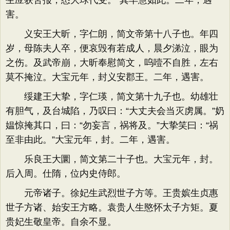
生应获苦报，悉大球代受。​”其早慧如此。二年，遇
害。
义安王大昕，字仁朗，简文帝第十八子也。年四
岁，母陈夫人卒，便哀毁有若成人，晨夕涕泣，眼为
之伤。及武帝崩，大昕奉慰简文，呜噎不自胜，左右
莫不掩泣。大宝元年，封义安郡王。二年，遇害。
绥建王大挚，字仁瑛，简文第十九子也。幼雄壮
有胆气，及台城陷，乃叹曰：​“大丈夫会当灭虏属。​”奶
媪惊掩其口，曰：​“勿妄言，祸将及。​”大挚笑曰：​“祸
至非由此。​”大宝元年，封。二年，遇害。
乐良王大圜，简文第二十子也。大宝元年，封。
后入周。仕隋，位内史侍郎。
元帝诸子。徐妃生武烈世子方等。王贵嫔生贞惠
世子方诸、始安王方略。袁贵人生愍怀太子方矩。夏
贵妃生敬皇帝。自余不显。