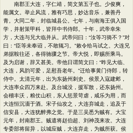
南郡王大连，字仁靖，简文第五子也。少俊爽，
能属文。举止风流，雅有巧思，妙达音乐，兼善丹
青。大同二年，封临城县公。七年，与南海王俱入国
学，并射策甲科，皆拜中书侍郎。十年，武帝幸朱
方，大连与兄大临并从。武帝问曰：​“汝等习骑不？​”对
曰：​“臣等未奉诏，不敢辄习。​”敕令给马试之。大连兄
弟据鞍往还，各得驰骤之节。帝大悦，即赐所乘马。
及为启谢，辞又甚美。帝他日谓简文曰：​“昨见大临、
大连，风韵可爱，足慰吾老年。​”迁给事黄门侍郎，转
侍中。太清元年，出为东扬州刺史。侯景入寇建邺，
大连率众四万来赴。及台城没，援军散，还东扬州。
会稽丰沃，粮仗山积，东人惩景苛虐，咸乐为用，而
大连恒沉湎于酒。宋子仙攻之，大连弃城走，追及于
信安县，大连犹醉弗之觉。于是三吴悉为贼有。大宝
元年，封南郡王。贼遣将赵伯超、刘神茂来攻。大连
专委部将留异，以城应贼，大连弃走，为贼所获。侯