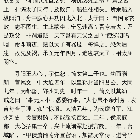
取富贵。何能以无益之愁，横忧必死之命？​”景之西
上，扌隽太子同行，及败归，船往往相失。所乘船入
枞阳浦，舟中腹心并劝因此入北，太子曰：​“自国家丧
败，志不图生。主上蒙尘，宁忍违离？吾今若去，乃
是叛父，非谓避贼。天下岂有无父之国？​”便涕泗呜
咽，命即前进。贼以太子有器度，每惮之。恐为后
患，故先及祸。承圣元年四月，追谥哀太子，祔太庙
阴室。
寻阳王大心，字仁恕，简文第二子也。幼而聪
朗，善属文。中大通四年，以皇孙封当阳县公。大同
九年，为都督、郢州刺史，时年十三。简文以其幼，
戒之曰：​“事无大小，悉委行事。​”大心虽不亲州务，发
言每合于理，众皆惊服。太清元年，为云麾将军、江
州刺史。贪冒财贿，不能绥接百姓。二年，侯景寇
都，大心招集士卒，兴上流诸军赴援宫阙。三年，台
城陷，上甲侯萧韶南奔宣密诏，加散骑常侍，进号平