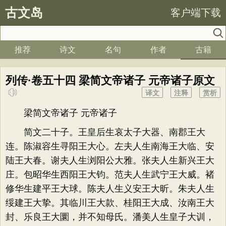
古文岛
客户端下载
推荐
诗文
名句
作者
古籍
列传·卷五十四 梁简文帝诸子 元帝诸子原文
译文
注释
赏析
梁简文帝诸子 元帝诸子
简文二十子。王皇后生哀太子大器、南郡王大
连。陈淑容生寻阳王大心。左夫人生南海王大临、安
陆王大春。谢夫人生浏阳公大雅。张夫人生新兴王大
庄。包昭华生西阳王大钧。范夫人生武宁王大威。褚
修华生建平王大球。陈夫人生义安王大昕。朱夫人生
绥建王大挚。其临川王大款、桂阳王大成、汝南王大
封、乐良王大圜，并不知母氏。潘美人生皇子大训，