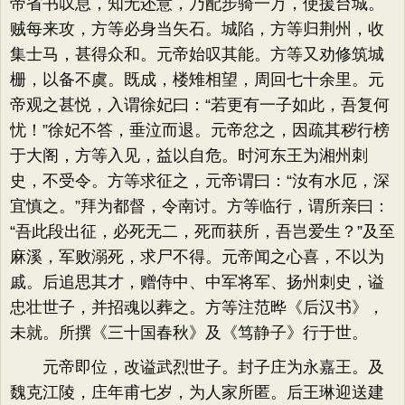
帝省书叹息，知无还意，乃配步骑一万，使援台城。
贼每来攻，方等必身当矢石。城陷，方等归荆州，收
集士马，甚得众和。元帝始叹其能。方等又劝修筑城
栅，以备不虞。既成，楼雉相望，周回七十余里。元
帝观之甚悦，入谓徐妃曰：​“若更有一子如此，吾复何
忧！”徐妃不答，垂泣而退。元帝忿之，因疏其秽行榜
于大阁，方等入见，益以自危。时河东王为湘州刺
史，不受令。方等求征之，元帝谓曰：​“汝有水厄，深
宜慎之。​”拜为都督，令南讨。方等临行，谓所亲曰：​
“吾此段出征，必死无二，死而获所，吾岂爱生？​”及至
麻溪，军败溺死，求尸不得。元帝闻之心喜，不以为
戚。后追思其才，赠侍中、中军将军、扬州刺史，谥
忠壮世子，并招魂以葬之。方等注范晔《后汉书》​，
未就。所撰《三十国春秋》及《笃静子》行于世。
元帝即位，改谥武烈世子。封子庄为永嘉王。及
魏克江陵，庄年甫七岁，为人家所匿。后王琳迎送建