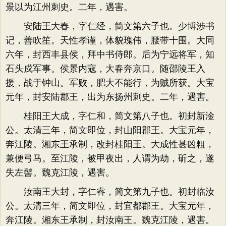
景以为江州刺史。二年，遇害。
安陆王大春，字仁经，简文第六子也。少博涉书
记，善吹笙。天性孝谨，体貌瑰伟，腰带十围。大同
六年，封西丰县侯，拜中书侍郎。后为宁远将军，知
石头戍军事。侯景内寇，大春奔京口。随邵陵王入
援，战于钟山。军败，肥大不能行，为贼所获。大宝
元年，封安陆郡王，出为东扬州刺史。二年，遇害。
桂阳王大成，字仁和，简文第八子也。初封新淦
公。太清三年，简文即位，封山阳郡王。大宝元年，
奔江陵。湘东王承制，改封桂阳王。大成性甚凶粗，
兼便弓马。至江陵，被甲夜出，人谓为劫，斫之，遂
失左髻。魏克江陵，遇害。
汝南王大封，字仁睿，简文第九子也。初封临汝
公。太清三年，简文即位，封宜都郡王。大宝元年，
奔江陵。湘东王承制，封汝南王。魏克江陵，遇害。