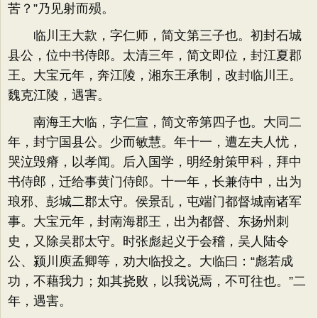
苦？​”乃见射而殒。
临川王大款，字仁师，简文第三子也。初封石城
县公，位中书侍郎。太清三年，简文即位，封江夏郡
王。大宝元年，奔江陵，湘东王承制，改封临川王。
魏克江陵，遇害。
南海王大临，字仁宣，简文帝第四子也。大同二
年，封宁国县公。少而敏慧。年十一，遭左夫人忧，
哭泣毁瘠，以孝闻。后入国学，明经射策甲科，拜中
书侍郎，迁给事黄门侍郎。十一年，长兼侍中，出为
琅邪、彭城二郡太守。侯景乱，屯端门都督城南诸军
事。大宝元年，封南海郡王，出为都督、东扬州刺
史，又除吴郡太守。时张彪起义于会稽，吴人陆令
公、颍川庾孟卿等，劝大临投之。大临曰：​“彪若成
功，不藉我力；如其挠败，以我说焉，不可往也。​”二
年，遇害。