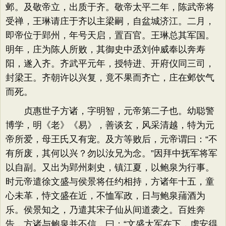
邺。及敬帝立，出质于齐。敬帝太平二年，陈武帝将
受禅，王琳请庄于齐以主梁嗣，自盆城济江。二月，
即帝位于郢州，年号天启，置百官。王琳总其军国。
明年，庄为陈人所败，其御史中丞刘仲威奉以奔寿
阳，遂入齐。齐武平元年，授特进、开府仪同三司，
封梁王。齐朝许以兴复，竟不果而齐亡，庄在邺饮气
而死。
贞惠世子方诸，字明智，元帝第二子也。幼聪警
博学，明《老》​《易》​，善谈玄，风采清越，特为元
帝所爱，母王氏又有宠。及方等败后，元帝谓曰：​“不
有所废，其何以兴？勿以汝兄为念。​”因拜中抚军将军
以自副。又出为郢州刺史，镇江夏，以鲍泉为行事。
时元帝遣徐文盛与侯景将任约相持，方诸年十五，童
心未革，恃文盛在近，不恤军政，日与鲍泉蒱酒为
乐。侯景知之，乃遣其宋子仙从间道袭之。百姓奔
告，方诸与鲍泉并不信，曰：​“文盛大军在下，虏安得