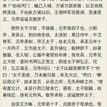
来？​”始命闭门，贼已入城。方诸方踞泉腹，以五色毦
辫其须。子仙执方诸以归。王僧辩军至蔡洲。景遂害
之。元帝追谥贞惠世子。
愍怀太子方矩，字德规，元帝第四子也。少勤
学，美容止。初封南安侯。太清初，累迁侍中，中卫
将军。元帝承制，拜王太子，改名元良。承圣元年十
一月丙子，立为皇太子。及升储位，昵狎群下，好著
微服。尝入朝，公服中著碧丝布裤，抠衣高，元帝见
之大怪，遣尚书周弘正责之，因使太子师弘正。佗
日，弘正谒见，元帝问曰：​“太子比颇受卿导不？​”对
曰：​“太子圣德，乃未极日新，幸无大过。​”帝曰：​“卿
以我父子，故未直言，从容之间，无失和峤之对。​”便
有废立计。未及行而江陵丧亡。遇害。太子聪颖，凶
暴猜忍，俱有元帝风。敬帝承制，追谥愍怀太子。
始安王方略，元帝第十子，贞惠世子母弟也。母