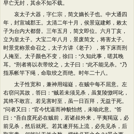
早亡无封，其余不知不载。
哀太子大器，字仁宗，简文嫡长子也。中大通四
年，封宣城郡王。太清二年十月，侯景寇建邺，敕太
子为台内大都督。三年五月，简文即位。六月丁亥，
立为皇太子。大宝二年八月，景废简文，将害太子。
时景党称景命召之，太子方讲《老子》​，将下床而刑
人掩至。太子颜色不变，徐曰：​“久知此事，嗟其晚
耳。​”刑者将以衣带绞之，太子曰：​“此不能见杀。​”乃
指系帐竿下绳，命取绞之而绝。时年二十八。
太子性宽和，兼神用端嶷，在贼中每不屈意。左
右窃问其故，答曰：​“贼若未须见杀，虽复陵慠呵叱，
其终不敢言。若见害时至，虽一日百拜，无益于死。​
”问者又曰：​“官今忧逼而神貌怡然，未喻此意。​”答
曰：​“吾自度死必在贼前，若诸叔外来，平夷羯寇，必
前见杀，然后就死。若其遂开拓上流，必先见杀，后