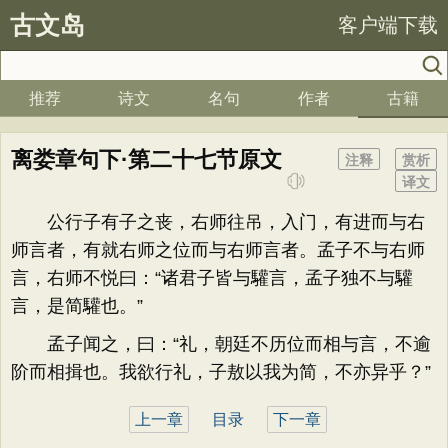
古文岛
客户端下载
推荐
诗文
名句
作者
古籍
离娄章句下·第二十七节原文
注释
赏析
译文
公行子有子之丧，右师往吊，入门，有进而与右
师言者，有就右师之位而与右师言者。孟子不与右师
言，右师不悦曰：“诸君子皆与驩言，孟子独不与驩
言，是简驩也。”
孟子闻之，曰：“礼，朝廷不历位而相与言，不逾
阶而相揖也。我欲行礼，子敖以我为简，不亦异乎？”
上一章
目录
下一章