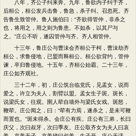
八年，齐公子纠来奔。九年，鲁欲内子纠于齐，
后桓公，桓公发兵击鲁，鲁急，杀子纠。召忽死。齐
告鲁生致管仲。鲁人施伯曰：“齐欲得管仲，非杀之
也，将用之，用之则为鲁患。不如杀，以其尸与
之。”庄公不听，遂囚管仲与齐。齐人相管仲。
十三年，鲁庄公与曹沬会齐桓公于柯，曹沬劫齐
桓公，求鲁侵地，已盟而释桓公。桓公欲背约，管仲
谏，卒归鲁侵地。十五年，齐桓公始霸。二十三年，
庄公如齐观社。
三十二年，初，庄公筑台临党氏，见孟女，说而
爱之，许立为夫人，割臂以盟。孟女生子斑。斑长，
说梁氏女，往观。圉人荦自墙外与梁氏女戏。斑怒，
鞭荦。庄公闻之，曰：“荦有力焉，遂杀之，是未可鞭
而置也。”斑未得杀。会庄公有疾。庄公有三弟，长曰
庆父，次曰叔牙，次曰季友。庄公取齐女为夫人曰哀