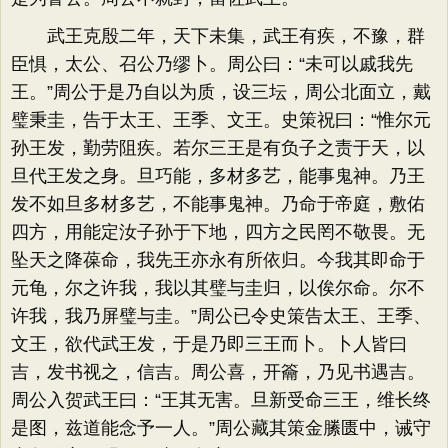
武王克殷二年，天下未集，武王有疾，不豫，群
臣惧，太公、召公乃缪卜。周公曰：“未可以戚我先
王。”周公于是乃自以为质，设三坛，周公北面立，戴
璧秉圭，告于太王、王季、文王。史策祝曰：“惟尔元
孙王发，勤劳阻疾。若尔三王是有负子之责于天，以
旦代王发之身。旦巧能，多材多艺，能事鬼神。乃王
发不如旦多材多艺，不能事鬼神。乃命于帝庭，敷佑
四方，用能定汝子孙于下地，四方之民罔不敬畏。无
坠天之降葆命，我先王亦永有所依归。今我其即命于
元龟，尔之许我，我以其璧与圭归，以俟尔命。尔不
许我，我乃屏璧与圭。”周公已令史策告太王、王季、
文王，欲代武王发，于是乃即三王而卜。卜人皆曰
吉，发书视之，信吉。周公喜，开籥，乃见书遇吉。
周公入贺武王曰：“王其无害。旦新受命三王，维长终
是图，兹道能念予一人。”周公藏其策金縢匮中，诫守