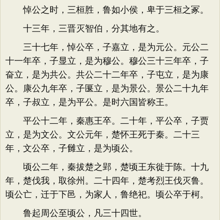
悼公之时，三桓胜，鲁如小侯，卑于三桓之冢。
十三年，三晋灭智伯，分其地有之。
三十七年，悼公卒，子嘉立，是为元公。元公二
十一年卒，子显立，是为穆公。穆公三十三年卒，子
奋立，是为共公。共公二十二年卒，子屯立，是为康
公。康公九年卒，子匽立，是为景公。景公二十九年
卒，子叔立，是为平公。是时六国皆称王。
平公十二年，秦惠王卒。二十年，平公卒，子贾
立，是为文公。文公元年，楚怀王死于秦。二十三
年，文公卒，子雠立，是为顷公。
顷公二年，秦拔楚之郢，楚顷王东徙于陈。十九
年，楚伐我，取徐州。二十四年，楚考烈王伐灭鲁。
顷公亡，迁于下邑，为家人，鲁绝祀。顷公卒于柯。
鲁起周公至顷公，凡三十四世。