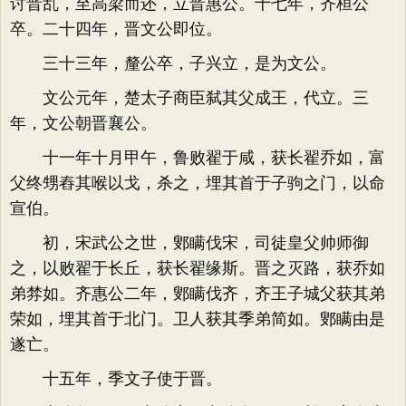
讨晋乱，至高梁而还，立晋惠公。十七年，齐桓公
卒。二十四年，晋文公即位。
三十三年，釐公卒，子兴立，是为文公。
文公元年，楚太子商臣弑其父成王，代立。三
年，文公朝晋襄公。
十一年十月甲午，鲁败翟于咸，获长翟乔如，富
父终甥舂其喉以戈，杀之，埋其首于子驹之门，以命
宣伯。
初，宋武公之世，鄋瞒伐宋，司徒皇父帅师御
之，以败翟于长丘，获长翟缘斯。晋之灭路，获乔如
弟棼如。齐惠公二年，鄋瞒伐齐，齐王子城父获其弟
荣如，埋其首于北门。卫人获其季弟简如。鄋瞒由是
遂亡。
十五年，季文子使于晋。