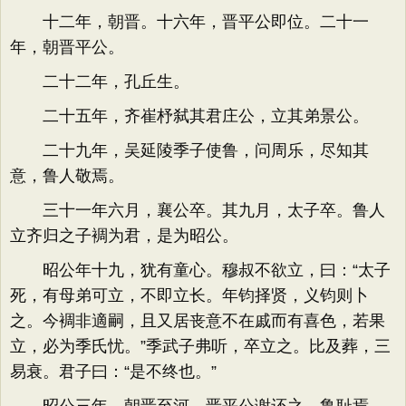
十二年，朝晋。十六年，晋平公即位。二十一
年，朝晋平公。
二十二年，孔丘生。
二十五年，齐崔杼弑其君庄公，立其弟景公。
二十九年，吴延陵季子使鲁，问周乐，尽知其
意，鲁人敬焉。
三十一年六月，襄公卒。其九月，太子卒。鲁人
立齐归之子裯为君，是为昭公。
昭公年十九，犹有童心。穆叔不欲立，曰：“太子
死，有母弟可立，不即立长。年钧择贤，义钧则卜
之。今裯非適嗣，且又居丧意不在戚而有喜色，若果
立，必为季氏忧。”季武子弗听，卒立之。比及葬，三
易衰。君子曰：“是不终也。”