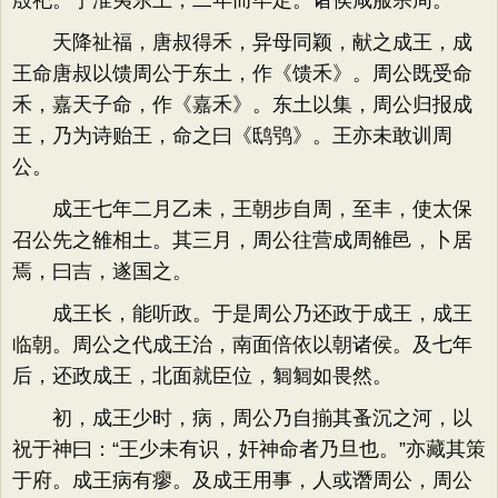
殷祀。宁淮夷东土，二年而毕定。诸侯咸服宗周。
天降祉福，唐叔得禾，异母同颖，献之成王，成
王命唐叔以馈周公于东土，作《馈禾》。周公既受命
禾，嘉天子命，作《嘉禾》。东土以集，周公归报成
王，乃为诗贻王，命之曰《鸱鸮》。王亦未敢训周
公。
成王七年二月乙未，王朝步自周，至丰，使太保
召公先之雒相土。其三月，周公往营成周雒邑，卜居
焉，曰吉，遂国之。
成王长，能听政。于是周公乃还政于成王，成王
临朝。周公之代成王治，南面倍依以朝诸侯。及七年
后，还政成王，北面就臣位，匔匔如畏然。
初，成王少时，病，周公乃自揃其蚤沉之河，以
祝于神曰：“王少未有识，奸神命者乃旦也。”亦藏其策
于府。成王病有瘳。及成王用事，人或谮周公，周公