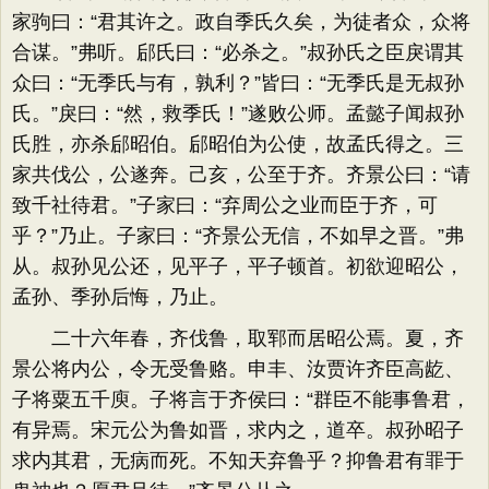
家驹曰：“君其许之。政自季氏久矣，为徒者众，众将
合谋。”弗听。郈氏曰：“必杀之。”叔孙氏之臣戾谓其
众曰：“无季氏与有，孰利？”皆曰：“无季氏是无叔孙
氏。”戾曰：“然，救季氏！”遂败公师。孟懿子闻叔孙
氏胜，亦杀郈昭伯。郈昭伯为公使，故孟氏得之。三
家共伐公，公遂奔。己亥，公至于齐。齐景公曰：“请
致千社待君。”子家曰：“弃周公之业而臣于齐，可
乎？”乃止。子家曰：“齐景公无信，不如早之晋。”弗
从。叔孙见公还，见平子，平子顿首。初欲迎昭公，
孟孙、季孙后悔，乃止。
二十六年春，齐伐鲁，取郓而居昭公焉。夏，齐
景公将内公，令无受鲁赂。申丰、汝贾许齐臣高龁、
子将粟五千庾。子将言于齐侯曰：“群臣不能事鲁君，
有异焉。宋元公为鲁如晋，求内之，道卒。叔孙昭子
求内其君，无病而死。不知天弃鲁乎？抑鲁君有罪于