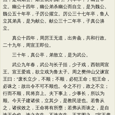
立。幽公十四年，幽公弟杀幽公而自立，是为魏公。
魏公五十年卒，子厉公擢立。厉公三十七年卒，鲁人
立其弟具，是为献公。献公三十二年卒，子真公濞
立。
真公十四年，周厉王无道，出奔彘，共和行政。
二十九年，周宣王即位。
三十年，真公卒，弟敖立，是为武公。
武公九年春，武公与长子括，少子戏，西朝周宣
王。宣王爱戏，欲立戏为鲁太子。周之樊仲山父谏宣
王曰：“废长立少，不顺；不顺，必犯王命；犯王命，
必诛之：故出令不可不顺也。令之不行，政之不立；
行而不顺，民将弃上。夫下事上，少事长，所以为
顺。今天子建诸侯，立其少，是教民逆也。若鲁从
之，诸侯效之，王命将有所壅；若弗从而诛之，是自