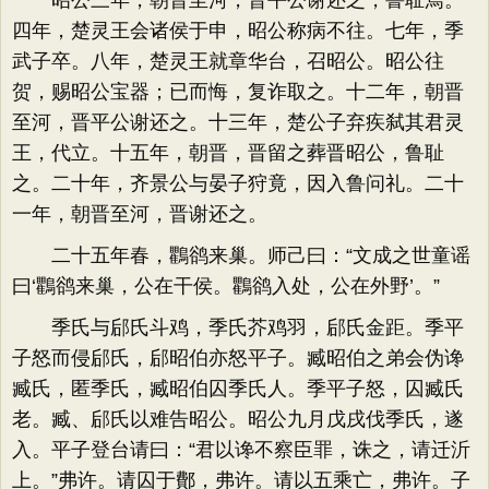
昭公三年，朝晋至河，晋平公谢还之，鲁耻焉。
四年，楚灵王会诸侯于申，昭公称病不往。七年，季
武子卒。八年，楚灵王就章华台，召昭公。昭公往
贺，赐昭公宝器；已而悔，复诈取之。十二年，朝晋
至河，晋平公谢还之。十三年，楚公子弃疾弑其君灵
王，代立。十五年，朝晋，晋留之葬晋昭公，鲁耻
之。二十年，齐景公与晏子狩竟，因入鲁问礼。二十
一年，朝晋至河，晋谢还之。
二十五年春，鸜鹆来巢。师己曰：“文成之世童谣
曰‘鸜鹆来巢，公在干侯。鸜鹆入处，公在外野’。”
季氏与郈氏斗鸡，季氏芥鸡羽，郈氏金距。季平
子怒而侵郈氏，郈昭伯亦怒平子。臧昭伯之弟会伪谗
臧氏，匿季氏，臧昭伯囚季氏人。季平子怒，囚臧氏
老。臧、郈氏以难告昭公。昭公九月戊戌伐季氏，遂
入。平子登台请曰：“君以谗不察臣罪，诛之，请迁沂
上。”弗许。请囚于鄪，弗许。请以五乘亡，弗许。子