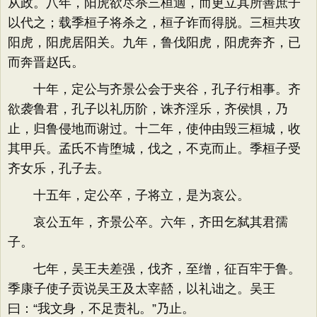
从政。八年，阳虎欲尽杀三桓適，而更立其所善庶子
以代之；载季桓子将杀之，桓子诈而得脱。三桓共攻
阳虎，阳虎居阳关。九年，鲁伐阳虎，阳虎奔齐，已
而奔晋赵氏。
十年，定公与齐景公会于夹谷，孔子行相事。齐
欲袭鲁君，孔子以礼历阶，诛齐淫乐，齐侯惧，乃
止，归鲁侵地而谢过。十二年，使仲由毁三桓城，收
其甲兵。孟氏不肯堕城，伐之，不克而止。季桓子受
齐女乐，孔子去。
十五年，定公卒，子将立，是为哀公。
哀公五年，齐景公卒。六年，齐田乞弑其君孺
子。
七年，吴王夫差强，伐齐，至缯，征百牢于鲁。
季康子使子贡说吴王及太宰嚭，以礼诎之。吴王
曰：“我文身，不足责礼。”乃止。