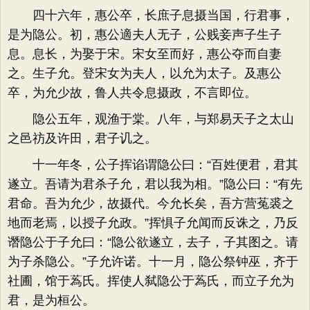
四十六年，惠公卒，长庶子息摄当国，行君事，
是为隐公。初，惠公適夫人无子，公贱妾声子生子
息。息长，为娶于宋。宋女至而好，惠公夺而自妻
之。生子允。登宋女为夫人，以允为太子。及惠公
卒，为允少故，鲁人共令息摄政，不言即位。
隐公五年，观渔于棠。八年，与郑易天子之太山
之邑祊及许田，君子讥之。
十一年冬，公子挥谄谓隐公曰：“百姓便君，君其
遂立。吾请为君杀子允，君以我为相。”隐公曰：“有先
君命。吾为允少，故摄代。今允长矣，吾方营菟裘之
地而老焉，以授子允政。”挥惧子允闻而反诛之，乃反
谮隐公于子允曰：“隐公欲遂立，去子，子其图之。请
为子杀隐公。”子允许诺。十一月，隐公祭钟巫，齐于
社圃，馆于蒍氏。挥使人弑隐公于蒍氏，而立子允为
君，是为桓公。