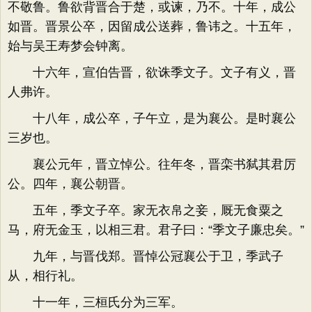
不敬鲁。鲁欲背晋合于楚，或谏，乃不。十年，成公
如晋。晋景公卒，因留成公送葬，鲁讳之。十五年，
始与吴王寿梦会钟离。
十六年，宣伯告晋，欲诛季文子。文子有义，晋
人弗许。
十八年，成公卒，子午立，是为襄公。是时襄公
三岁也。
襄公元年，晋立悼公。往年冬，晋栾书弑其君厉
公。四年，襄公朝晋。
五年，季文子卒。家无衣帛之妾，厩无食粟之
马，府无金玉，以相三君。君子曰：“季文子廉忠矣。”
九年，与晋伐郑。晋悼公冠襄公于卫，季武子
从，相行礼。
十一年，三桓氏分为三军。