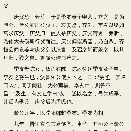
父。
庆父恐，奔莒。于是季友奉子申入，立之，是为
釐公。釐公亦庄公少子。哀姜恐，奔邾。季友以赂如
莒求庆父，庆父归，使人杀庆父，庆父请奔，弗听，
乃使大夫傒斯行哭而往。庆父闻傒斯音，乃自杀。齐
桓公闻哀姜与庆父乱以危鲁，及召之邾而杀之，以其
尸归，戮之鲁。鲁釐公请而葬之。
季友母陈女，故亡在陈，陈故佐送季友及子申。
季友之将生也，父鲁桓公使人卜之，曰：“男也，其名
曰‘友’，间于两社，为公室辅。季友亡，则鲁不
昌。”及生，有文在掌曰“友”，遂以名之，号为成季。
其后为季氏，庆父后为孟氏也。
釐公元年，以汶阳鄪封季友。季友为相。
九年，晋里克杀其君傒齐、卓子。齐桓公率釐公