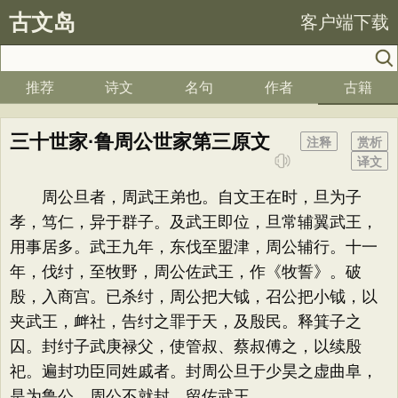
古文岛
客户端下载
推荐
诗文
名句
作者
古籍
三十世家·鲁周公世家第三原文
注释
赏析
译文
周公旦者，周武王弟也。自文王在时，旦为子
孝，笃仁，异于群子。及武王即位，旦常辅翼武王，
用事居多。武王九年，东伐至盟津，周公辅行。十一
年，伐纣，至牧野，周公佐武王，作《牧誓》。破
殷，入商宫。已杀纣，周公把大钺，召公把小钺，以
夹武王，衅社，告纣之罪于天，及殷民。释箕子之
囚。封纣子武庚禄父，使管叔、蔡叔傅之，以续殷
祀。遍封功臣同姓戚者。封周公旦于少昊之虚曲阜，
是为鲁公。周公不就封，留佐武王。