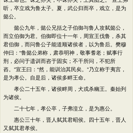
诛王命也。诛之亦失，不诛亦失，王其图之。”宣王弗
听，卒立戏为鲁太子。夏，武公归而卒，戏立，是为
懿公。
懿公九年，懿公兄括之子伯御与鲁人攻弑懿公，
而立伯御为君。伯御即位十一年，周宣王伐鲁，杀其
君伯御，而问鲁公子能道顺诸侯者，以为鲁后。樊穆
仲曰：“鲁懿公弟称，肃恭明神，敬事耆老；赋事行
刑，必问于遗训而咨于固实；不干所问，不犯所
咨。”宣王曰：“然，能训治其民矣。”乃立称于夷宫，
是为孝公。自是后，诸侯多畔王命。
孝公二十五年，诸侯畔周，犬戎杀幽王。秦始列
为诸侯。
二十七年，孝公卒，子弗湟立，是为惠公。
惠公三十年，晋人弑其君昭侯。四十五年，晋人
又弑其君孝侯。