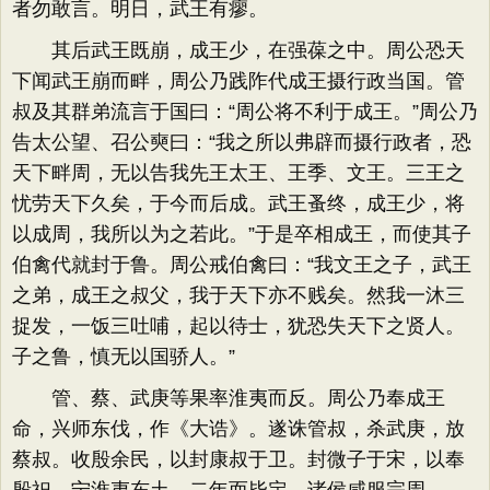
者勿敢言。明日，武王有瘳。
其后武王既崩，成王少，在强葆之中。周公恐天
下闻武王崩而畔，周公乃践阼代成王摄行政当国。管
叔及其群弟流言于国曰：“周公将不利于成王。”周公乃
告太公望、召公奭曰：“我之所以弗辟而摄行政者，恐
天下畔周，无以告我先王太王、王季、文王。三王之
忧劳天下久矣，于今而后成。武王蚤终，成王少，将
以成周，我所以为之若此。”于是卒相成王，而使其子
伯禽代就封于鲁。周公戒伯禽曰：“我文王之子，武王
之弟，成王之叔父，我于天下亦不贱矣。然我一沐三
捉发，一饭三吐哺，起以待士，犹恐失天下之贤人。
子之鲁，慎无以国骄人。”
管、蔡、武庚等果率淮夷而反。周公乃奉成王
命，兴师东伐，作《大诰》。遂诛管叔，杀武庚，放
蔡叔。收殷余民，以封康叔于卫。封微子于宋，以奉