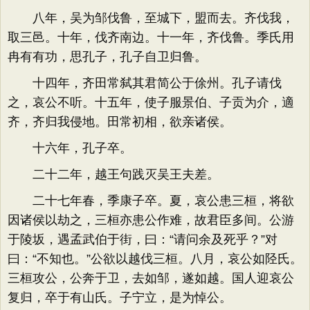
八年，吴为邹伐鲁，至城下，盟而去。齐伐我，
取三邑。十年，伐齐南边。十一年，齐伐鲁。季氏用
冉有有功，思孔子，孔子自卫归鲁。
十四年，齐田常弑其君简公于俆州。孔子请伐
之，哀公不听。十五年，使子服景伯、子贡为介，適
齐，齐归我侵地。田常初相，欲亲诸侯。
十六年，孔子卒。
二十二年，越王句践灭吴王夫差。
二十七年春，季康子卒。夏，哀公患三桓，将欲
因诸侯以劫之，三桓亦患公作难，故君臣多间。公游
于陵坂，遇孟武伯于街，曰：“请问余及死乎？”对
曰：“不知也。”公欲以越伐三桓。八月，哀公如陉氏。
三桓攻公，公奔于卫，去如邹，遂如越。国人迎哀公
复归，卒于有山氏。子宁立，是为悼公。