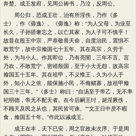
奔楚。成王发府，见周公祷书，乃泣，反周公。
周公归，恐成王壮，治有所淫佚，乃作《多
士》，作《毋逸》。《毋逸》称：“为人父母，为业至
长久，子孙骄奢忘之，以亡其家，为人子可不慎乎！
故昔在殷王中宗，严恭敬畏天命，自度治民，震惧不
敢荒宁，故中宗飨国七十五年。其在高宗，久劳于
外，为与小人。作其即位，乃有亮闇，三年不言。言
乃欢，不敢荒宁，密靖殷国，至于小大无怨，故高宗
飨国五十五年。其在祖甲，不义惟王，久为小人于
外，知小人之依，能保施小民，不侮鳏寡，故祖甲飨
国三十三年。”《多士》称曰：“自汤至于帝乙，无不率
祀明德，帝无不配天者。在今后嗣王纣，诞淫厥佚，
不顾天及民之从也，其民皆可诛。”“文王日中昃不暇
食，飨国五十年。”作此以诫成王。
成王在丰，天下已安，周之官政未次序。于是周