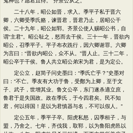
鬼神也？愿君且待。”齐景公从之。
二十八年，昭公如晋，求入。季平子私于晋六
卿，六卿受季氏赂，谏晋君，晋君乃止，居昭公干
侯。二十九年，昭公如郓。齐景公使人赐昭公书，自
谓“主君”。昭公耻之，怒而去干侯。三十一年，晋欲内
昭公，召季平子。平子布衣跣行，因六卿谢罪。六卿
为言曰：“晋欲内昭公，众不从。”晋人止。三十二年，
昭公卒于干侯。鲁人共立昭公弟宋为君，是为定公。
定公立，赵简子问史墨曰：“季氏亡乎？”史墨对
曰：“不亡。季友有大功于鲁，受鄪为上卿，至于文
子、武子，世增其业。鲁文公卒，东门遂杀適立庶，
鲁君于是失国政。政在季氏，于今四君矣。民不知
君，何以得国！是以为君慎器与名，不可以假人。”
定公五年，季平子卒。阳虎私怒，囚季桓子，与
盟，乃舍之。七年，齐伐我，取郓，以为鲁阳虎邑以