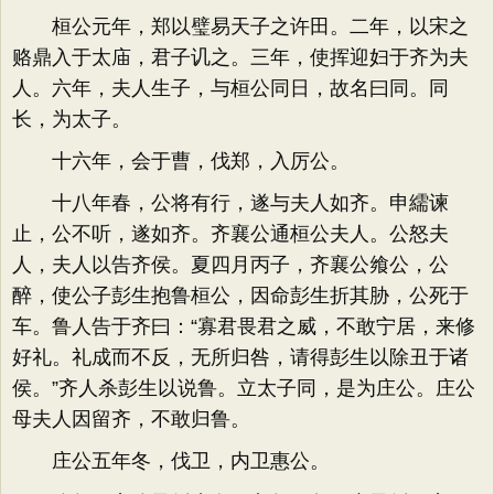
桓公元年，郑以璧易天子之许田。二年，以宋之
赂鼎入于太庙，君子讥之。三年，使挥迎妇于齐为夫
人。六年，夫人生子，与桓公同日，故名曰同。同
长，为太子。
十六年，会于曹，伐郑，入厉公。
十八年春，公将有行，遂与夫人如齐。申繻谏
止，公不听，遂如齐。齐襄公通桓公夫人。公怒夫
人，夫人以告齐侯。夏四月丙子，齐襄公飨公，公
醉，使公子彭生抱鲁桓公，因命彭生折其胁，公死于
车。鲁人告于齐曰：“寡君畏君之威，不敢宁居，来修
好礼。礼成而不反，无所归咎，请得彭生以除丑于诸
侯。”齐人杀彭生以说鲁。立太子同，是为庄公。庄公
母夫人因留齐，不敢归鲁。
庄公五年冬，伐卫，内卫惠公。