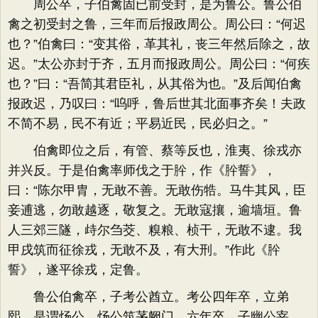
周公卒，子伯禽固已前受封，是为鲁公。鲁公伯
禽之初受封之鲁，三年而后报政周公。周公曰：“何迟
也？”伯禽曰：“变其俗，革其礼，丧三年然后除之，故
迟。”太公亦封于齐，五月而报政周公。周公曰：“何疾
也？”曰：“吾简其君臣礼，从其俗为也。”及后闻伯禽
报政迟，乃叹曰：“呜呼，鲁后世其北面事齐矣！夫政
不简不易，民不有近；平易近民，民必归之。”
伯禽即位之后，有管、蔡等反也，淮夷、徐戎亦
并兴反。于是伯禽率师伐之于肸，作《肸誓》，
曰：“陈尔甲胄，无敢不善。无敢伤牿。马牛其风，臣
妾逋逃，勿敢越逐，敬复之。无敢寇攘，逾墙垣。鲁
人三郊三隧，歭尔刍茭、糗粮、桢干，无敢不逮。我
甲戌筑而征徐戎，无敢不及，有大刑。”作此《肸
誓》，遂平徐戎，定鲁。
鲁公伯禽卒，子考公酋立。考公四年卒，立弟
熙，是谓炀公。炀公筑茅阙门。六年卒，子幽公宰