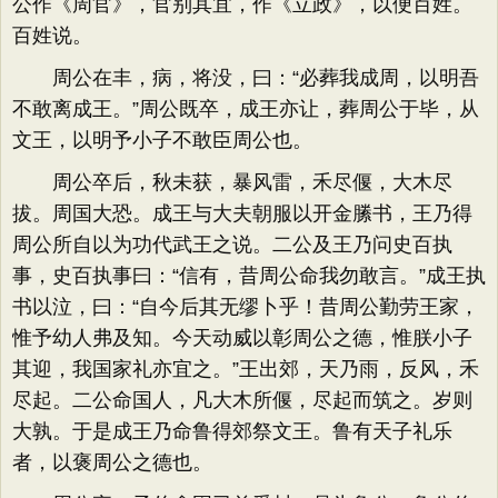
公作《周官》，官别其宜，作《立政》，以便百姓。
百姓说。
周公在丰，病，将没，曰：“必葬我成周，以明吾
不敢离成王。”周公既卒，成王亦让，葬周公于毕，从
文王，以明予小子不敢臣周公也。
周公卒后，秋未获，暴风雷，禾尽偃，大木尽
拔。周国大恐。成王与大夫朝服以开金縢书，王乃得
周公所自以为功代武王之说。二公及王乃问史百执
事，史百执事曰：“信有，昔周公命我勿敢言。”成王执
书以泣，曰：“自今后其无缪卜乎！昔周公勤劳王家，
惟予幼人弗及知。今天动威以彰周公之德，惟朕小子
其迎，我国家礼亦宜之。”王出郊，天乃雨，反风，禾
尽起。二公命国人，凡大木所偃，尽起而筑之。岁则
大孰。于是成王乃命鲁得郊祭文王。鲁有天子礼乐
者，以褒周公之德也。