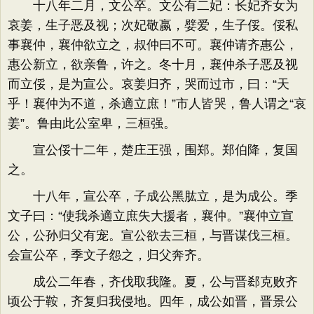
十八年二月，文公卒。文公有二妃：长妃齐女为
哀姜，生子恶及视；次妃敬嬴，嬖爱，生子俀。俀私
事襄仲，襄仲欲立之，叔仲曰不可。襄仲请齐惠公，
惠公新立，欲亲鲁，许之。冬十月，襄仲杀子恶及视
而立俀，是为宣公。哀姜归齐，哭而过市，曰：“天
乎！襄仲为不道，杀適立庶！”市人皆哭，鲁人谓之“哀
姜”。鲁由此公室卑，三桓强。
宣公俀十二年，楚庄王强，围郑。郑伯降，复国
之。
十八年，宣公卒，子成公黑肱立，是为成公。季
文子曰：“使我杀適立庶失大援者，襄仲。”襄仲立宣
公，公孙归父有宠。宣公欲去三桓，与晋谋伐三桓。
会宣公卒，季文子怨之，归父奔齐。
成公二年春，齐伐取我隆。夏，公与晋郄克败齐
顷公于鞍，齐复归我侵地。四年，成公如晋，晋景公