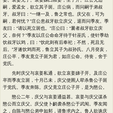
姜。哀姜无子。哀姜娣曰叔姜，生子开。庄公无适
嗣，爱孟女，欲立其子斑。庄公病，而问嗣于弟叔
牙。叔牙曰：“一继一及，鲁之常也。庆父在，可为
嗣，君何忧？”庄公患叔牙欲立庆父，退而问季友。季
友曰：“请以死立斑也。”庄公曰：“曩者叔牙欲立庆
父，奈何？”季友以庄公命命牙待于针巫氏，使针季劫
饮叔牙以鸩，曰：“饮此则有后奉祀；不然，死且无
后。”牙遂饮鸩而死，鲁立其子为叔孙氏。八月癸亥，
庄公卒，季友竟立子斑为君，如庄公命。侍丧，舍于
党氏。
先时庆父与哀姜私通，欲立哀姜娣子开。及庄公
卒而季友立斑，十月己未，庆父使圉人荦杀鲁公子斑
于党氏。季友奔陈。庆父竟立庄公子开，是为愍公。
愍公二年，庆父与哀姜通益甚。哀姜与庆父谋杀
愍公而立庆父。庆父使卜齮袭杀愍公于武闱。季友闻
之，自陈与愍公弟申如邾，请鲁求内之。鲁人欲诛庆