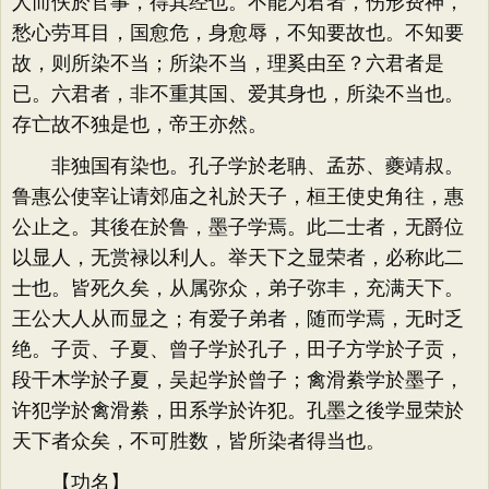
人而佚於官事，得其经也。不能为君者，伤形费神，
愁心劳耳目，国愈危，身愈辱，不知要故也。不知要
故，则所染不当；所染不当，理奚由至？六君者是
已。六君者，非不重其国、爱其身也，所染不当也。
存亡故不独是也，帝王亦然。
非独国有染也。孔子学於老聃、孟苏、夔靖叔。
鲁惠公使宰让请郊庙之礼於天子，桓王使史角往，惠
公止之。其後在於鲁，墨子学焉。此二士者，无爵位
以显人，无赏禄以利人。举天下之显荣者，必称此二
士也。皆死久矣，从属弥众，弟子弥丰，充满天下。
王公大人从而显之；有爱子弟者，随而学焉，无时乏
绝。子贡、子夏、曾子学於孔子，田子方学於子贡，
段干木学於子夏，吴起学於曾子；禽滑絭学於墨子，
许犯学於禽滑絭，田系学於许犯。孔墨之後学显荣於
天下者众矣，不可胜数，皆所染者得当也。
【功名】