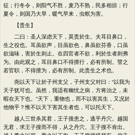
征；行冬令，则阳气不胜，麦乃不熟，民多相掠；行
夏令，则国乃大旱，暖气早来，虫螟为害。
【贵生】
二曰：圣人深虑天下，莫贵於生。夫耳目鼻口，
生之役也。耳虽欲声，目虽欲色，鼻虽欲芬香，口虽
欲滋味，害於生则止。在四官者不欲，利於生者则弗
为。由此观之，耳目鼻口不得擅行，必有所制。譬之
若官职，不得擅为，必有所制。此贵生之术也。
尧以天下让於子州支父，子州支父对曰：“以我为
天子犹可也。虽然，我适有幽忧之病，方将治之，未
暇在天下也。”天下，重物也，而不以害其生，又况於
他物乎？惟不以天下害其生者也，可以托天下。
越人三世杀其君，王子搜患之，逃乎丹穴。越国
无君，求王子搜而不得，从之丹穴。王子搜不肯出。