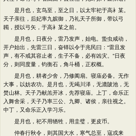
是月也，玄鸟至，至之日，以太牢祀于高衤某。
天子亲往，后妃率九嫔御，乃礼天子所御，带以弓
韣，授以弓矢，于高衤某之前。
是月也，日夜分，雷乃发声，始电。蛰虫咸动，
开户始出，先雷三日，奋铎以令于兆民曰：“雷且发
声，有不戒其容止者，生子不备，必有凶灾。”日夜
分，则同度量，钧衡石，角斗桶，正权概。
是月也，耕者少舍，乃修阖扇。寝庙必备。无作
大事，以妨农功。是月也，无竭川泽，无漉陂池，无
焚山林。天子乃献羔开冰，先荐寝庙。上丁，命乐正
入舞舍采，天子乃率三公、九卿、诸侯，亲往视之。
中丁，又命乐正入学习乐。
是月也，祀不用牺牲，用圭璧，更皮币。
仲春行秋令，则其国大水，寒气总至，寇戎来