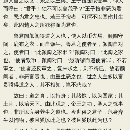
越人薰之以艾，乘之以王舆。王子搜援绥登车，仰天
而呼曰：“君乎！独不可以舍我乎？”王子搜非恶为君
也，恶为君之患也。若王子搜者，可谓不以国伤其生
矣。此固越人之所欲得而为君也。
鲁君闻颜阖得道之人也，使人以币先焉。颜阖守
闾，鹿布之衣，而自饭牛。鲁君之使者至，颜阖自对
之。使者曰：“此颜阖之家邪？”颜阖对曰：“此阖之家
也。”使者致币，颜阖对曰：“恐听缪而遗使者罪，不若
审之。”使者还反审之，复来求之，则不得已。故若颜
阖者，非恶富贵也，由重生恶之也。世之人主多以富
贵骄得道之人，其不相知，岂不悲哉？
故曰：道之真，以持身；其绪馀，以为国家；其
土苴，以治天下。由此观之，帝王之功，圣人之馀事
也，非所以完身养生之道也。今世俗之君子，危身弃
生以徇物，彼且奚以此之也？彼且奚以此为也？