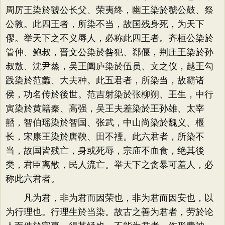
周厉王染於虢公长父、荣夷终，幽王染於虢公鼓、祭
公敦。此四王者，所染不当，故国残身死，为天下
僇。举天下之不义辱人，必称此四王者。齐桓公染於
管仲、鲍叔，晋文公染於咎犯、郄偃，荆庄王染於孙
叔敖、沈尹蒸，吴王阖庐染於伍员、文之仪，越王勾
践染於范蠡、大夫种。此五君者，所染当，故霸诸
侯，功名传於後世。范吉射染於张柳朔、王生，中行
寅染於黄籍秦、高强，吴王夫差染於王孙雄、太宰
嚭，智伯瑶染於智国、张武，中山尚染於魏义、椻
长，宋康王染於唐鞅、田不禋。此六君者，所染不
当，故国皆残亡，身或死辱，宗庙不血食，绝其後
类，君臣离散，民人流亡。举天下之贪暴可羞人，必
称此六君者。
凡为君，非为君而因荣也，非为君而因安也，以
为行理也。行理生於当染。故古之善为君者，劳於论