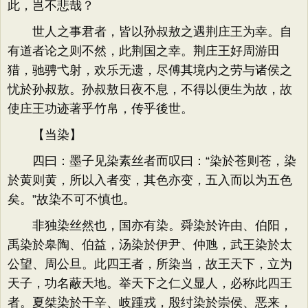
此，岂不悲哉？
世人之事君者，皆以孙叔敖之遇荆庄王为幸。自
有道者论之则不然，此荆国之幸。荆庄王好周游田
猎，驰骋弋射，欢乐无遗，尽傅其境内之劳与诸侯之
忧於孙叔敖。孙叔敖日夜不息，不得以便生为故，故
使庄王功迹著乎竹帛，传乎後世。
【当染】
四曰：墨子见染素丝者而叹曰：“染於苍则苍，染
於黄则黄，所以入者变，其色亦变，五入而以为五色
矣。”故染不可不慎也。
非独染丝然也，国亦有染。舜染於许由、伯阳，
禹染於皋陶、伯益，汤染於伊尹、仲虺，武王染於太
公望、周公旦。此四王者，所染当，故王天下，立为
天子，功名蔽天地。举天下之仁义显人，必称此四王
者。夏桀染於干辛、岐踵戎，殷纣染於崇侯、恶来，