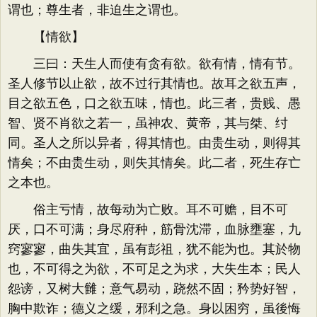
谓也；尊生者，非迫生之谓也。
【情欲】
三曰：天生人而使有贪有欲。欲有情，情有节。
圣人修节以止欲，故不过行其情也。故耳之欲五声，
目之欲五色，口之欲五味，情也。此三者，贵贱、愚
智、贤不肖欲之若一，虽神农、黄帝，其与桀、纣
同。圣人之所以异者，得其情也。由贵生动，则得其
情矣；不由贵生动，则失其情矣。此二者，死生存亡
之本也。
俗主亏情，故每动为亡败。耳不可赡，目不可
厌，口不可满；身尽府种，筋骨沈滞，血脉壅塞，九
窍寥寥，曲失其宜，虽有彭祖，犹不能为也。其於物
也，不可得之为欲，不可足之为求，大失生本；民人
怨谤，又树大雠；意气易动，跷然不固；矜势好智，
胸中欺诈；德义之缓，邪利之急。身以困穷，虽後悔