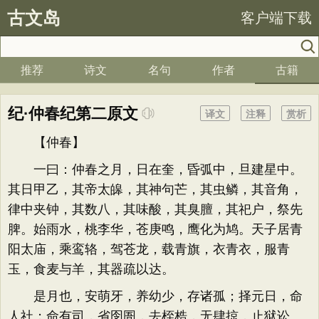
古文岛
客户端下载
推荐
诗文
名句
作者
古籍
纪·仲春纪第二原文
译文
注释
赏析
【仲春】
一曰：仲春之月，日在奎，昏弧中，旦建星中。
其日甲乙，其帝太皞，其神句芒，其虫鳞，其音角，
律中夹钟，其数八，其味酸，其臭膻，其祀户，祭先
脾。始雨水，桃李华，苍庚鸣，鹰化为鸠。天子居青
阳太庙，乘鸾辂，驾苍龙，载青旗，衣青衣，服青
玉，食麦与羊，其器疏以达。
是月也，安萌牙，养幼少，存诸孤；择元日，命
人社；命有司，省囹圄，去桎梏，无肆掠，止狱讼。