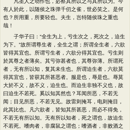
凡圣人之动作也，必察其所以之与其所以为。今
有人於此，以随侯之珠弹千仞之雀，世必笑之。是何
也？所用重，所要轻也。夫生，岂特随侯珠之重也
哉！
子华子曰：“全生为上，亏生次之，死次之，迫生
为下。”故所谓尊生者，全生之谓；所谓全生者，六欲
皆得其宜也。所谓亏生者，六欲分得其宜也。亏生则
於其尊之者薄矣。其亏弥甚者也，其尊弥薄。所谓死
者，无有所以知，复其未生也。所谓迫生者，六欲莫
得其宜也，皆获其所甚恶者。服是也，辱是也。辱莫
大於不义，故不义，迫生也。而迫生非独不义也，故
曰迫生不若死。奚以知其然也？耳闻所恶，不若无
闻；目见所恶，不若无见。故雷则掩耳，电则掩目，
此其比也。凡六欲者，皆知其所甚恶，而必不得免，
不若无有所以知。无有所以知者，死之谓也，故迫生
不若死。嗜肉者，非腐鼠之谓也；嗜酒者，非败酒之