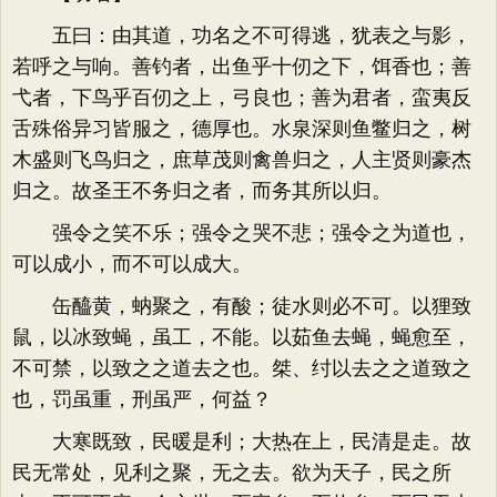
五曰：由其道，功名之不可得逃，犹表之与影，
若呼之与响。善钓者，出鱼乎十仞之下，饵香也；善
弋者，下鸟乎百仞之上，弓良也；善为君者，蛮夷反
舌殊俗异习皆服之，德厚也。水泉深则鱼鳖归之，树
木盛则飞鸟归之，庶草茂则禽兽归之，人主贤则豪杰
归之。故圣王不务归之者，而务其所以归。
强令之笑不乐；强令之哭不悲；强令之为道也，
可以成小，而不可以成大。
缶醯黄，蚋聚之，有酸；徒水则必不可。以狸致
鼠，以冰致蝇，虽工，不能。以茹鱼去蝇，蝇愈至，
不可禁，以致之之道去之也。桀、纣以去之之道致之
也，罚虽重，刑虽严，何益？
大寒既致，民暖是利；大热在上，民清是走。故
民无常处，见利之聚，无之去。欲为天子，民之所