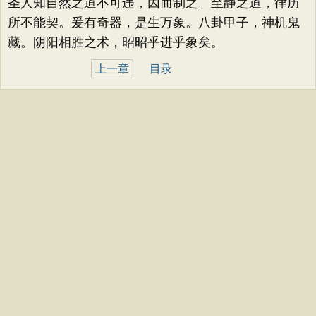
圣人知自然之道不可违，因而制之。至静之道，律历
所不能契。爰有奇器，是生万象。八卦甲子，神机鬼
藏。阴阳相胜之术，昭昭乎进乎象矣。
上一章
目录