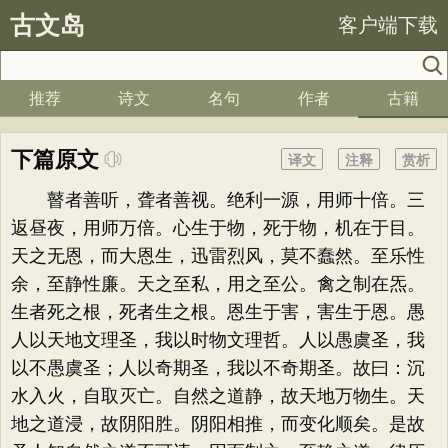
古文岛
客户端下载
推荐
诗文
名句
作者
古籍
下篇原文
译文
注释
赏析
瞽者善听，聋者善视。绝利一源，用师十倍。三
返昼夜，用师万倍。心生于物，死于物，机在于目。
天之无恩，而大恩生，迅雷烈风，莫不蠢然。至乐性
余，至静性廉。天之至私，用之至公。禽之制在炁。
生者死之根，死者生之根。恩生于害，害生于恩。愚
人以天地文理圣，我以时物文理哲。人以愚虞圣，我
以不愚虞圣；人以奇期圣，我以不奇期圣。故曰：沉
水入火，自取灭亡。自然之道静，故天地万物生。天
地之道浸，故阴阳胜。阴阳相推，而变化顺矣。是故