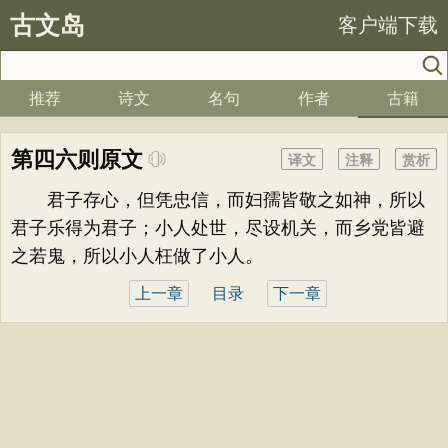
古文岛
客户端下载
推荐
诗文
名句
作者
古籍
第四六则原文
译文
注释
赏析
君子存心，但凭忠信，而妇孺皆敬之如神，所以
君子乐得为君子；小人处世，尽设机关，而乡党皆避
之若鬼，所以小人枉做了小人。
上一章
目录
下一章