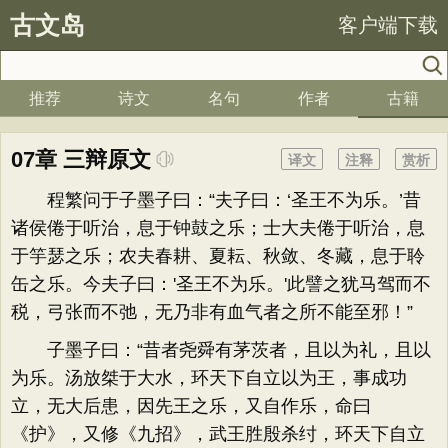
古文岛
客户端下载
推荐
诗文
名句
作者
古籍
07章 三辩原文
译文
注释
赏析
程繁问于子墨子曰：“夫子曰：‘圣王不为乐。’昔
诸侯倦于听治，息于钟鼓之乐；士大夫倦于听治，息
于竽瑟之乐；农夫春耕、夏耘、秋敛、冬藏，息于聆
缶之乐。今夫子曰：'圣王不为乐。'此譬之犹马驾而不
税，弓张而不弛，无乃非有血气者之所不能至邪！”
子墨子曰：“昔者尧舜有茅茨者，且以为礼，且以
为乐。汤放桀于大水，环天下自立以为王，事成功
立，无大后患，因先王之乐，又自作乐，命曰
《护》，又修《九招》，武王胜殷杀纣，环天下自立