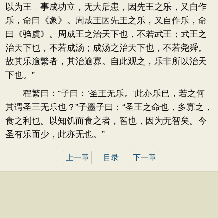
以为王，事成功立，无大后患，因先王之乐，又自作
乐，命曰《象》。周成王因先王之乐，又自作乐，命
曰《驺虞》。周成王之治天下也，不若武王；武王之
治天下也，不若成汤；成汤之治天下也，不若尧舜。
故其乐逾繁者，其治逾寡。自此观之，乐非所以治天
下也。”
程繁曰：“子曰：‘圣王无乐。’此亦乐已，若之何
其谓圣王无乐也？”子墨子曰：“圣王之命也，多寡之，
食之利也。以知饥而食之者，智也，因为无智矣。今
圣有乐而少，此亦无也。”
上一章
目录
下一章