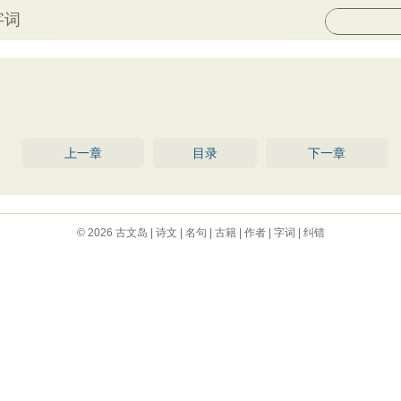
字词
上一章
目录
下一章
© 2026
古文岛
|
诗文
|
名句
|
古籍
|
作者
|
字词
|
纠错