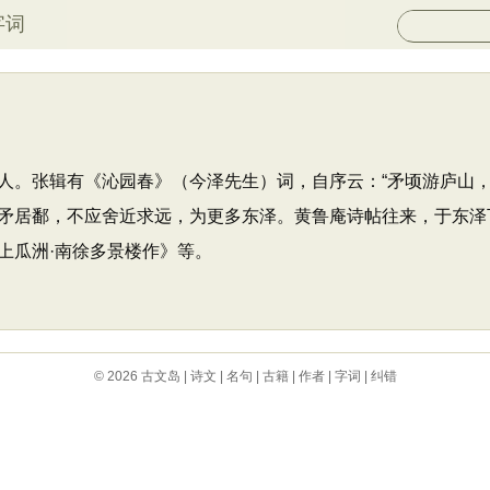
字词
人。张辑有《沁园春》（今泽先生）词，自序云：“矛顷游庐山
矛居鄱，不应舍近求远，为更多东泽。黄鲁庵诗帖往来，于东泽
上瓜洲·南徐多景楼作》等。
© 2026
古文岛
|
诗文
|
名句
|
古籍
|
作者
|
字词
|
纠错