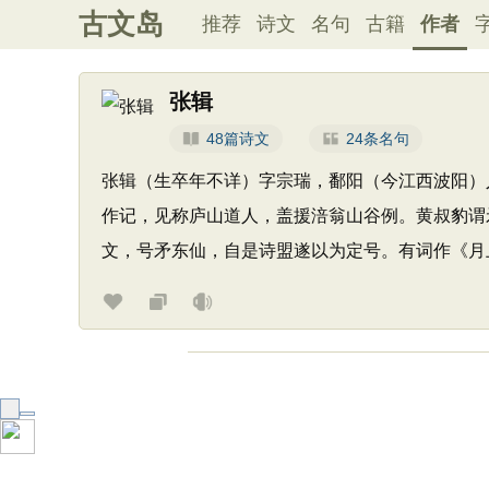
古文岛
推荐
诗文
名句
古籍
作者
张辑
48篇诗文
24条名句
张辑（生卒年不详）字宗瑞，鄱阳（今江西波阳）
作记，见称庐山道人，盖援涪翁山谷例。黄叔豹谓
文，号矛东仙，自是诗盟遂以为定号。有词作《月