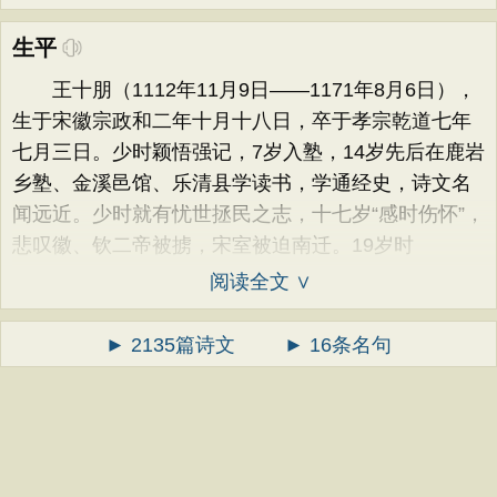
生平
王十朋（1112年11月9日——1171年8月6日），
生于宋徽宗政和二年十月十八日，卒于孝宗乾道七年
七月三日。少时颖悟强记，7岁入塾，14岁先后在鹿岩
乡塾、金溪邑馆、乐清县学读书，学通经史，诗文名
闻远近。少时就有忧世拯民之志，十七岁“感时伤怀”，
悲叹徽、钦二帝被掳，宋室被迫南迁。19岁时
阅读全文 ∨
► 2135篇诗文
► 16条名句