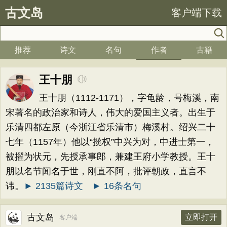
古文岛
客户端下载
推荐
诗文
名句
作者
古籍
王十朋
王十朋（1112-1171），字龟龄，号梅溪，南
宋著名的政治家和诗人，伟大的爱国主义者。出生于
乐清四都左原（今浙江省乐清市）梅溪村。绍兴二十
七年（1157年）他以“揽权”中兴为对，中进士第一，
被擢为状元，先授承事郎，兼建王府小学教授。王十
朋以名节闻名于世，刚直不阿，批评朝政，直言不
讳。
► 2135篇诗文
► 16条名句
古文岛
立即打开
客户端