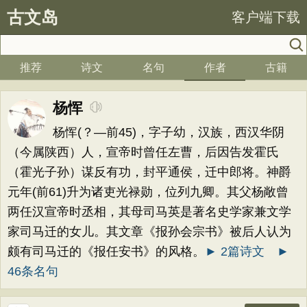
古文岛
客户端下载
推荐
诗文
名句
作者
古籍
杨恽
杨恽(？—前45)，字子幼，汉族，西汉华阴
（今属陕西）人，宣帝时曾任左曹，后因告发霍氏
（霍光子孙）谋反有功，封平通侯，迁中郎将。神爵
元年(前61)升为诸吏光禄勋，位列九卿。其父杨敞曾
两任汉宣帝时丞相，其母司马英是著名史学家兼文学
家司马迁的女儿。其文章《报孙会宗书》被后人认为
颇有司马迁的《报任安书》的风格。
► 2篇诗文
►
46条名句