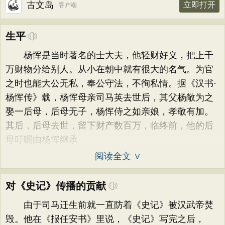
古文岛
立即打开
客户端
生平
杨恽是当时著名的士大夫，他轻财好义，把上千
万财物分给别人。从小在朝中就有很大的名气。为官
之时也能大公无私，奉公守法，不徇私情。据《汉书·
杨恽传》载，杨恽母亲司马英去世后，其父杨敞为之
娶一后母，后母无子，杨恽侍之如亲娘，孝敬有加。
其后，后母去世，留下财产数百万，临终前，他的后
母叮嘱由杨恽继承
阅读全文 ∨
对《史记》传播的贡献
由于司马迁生前就一直防着《史记》被汉武帝焚
毁。他在《报任安书》里说，《史记》写完之后，