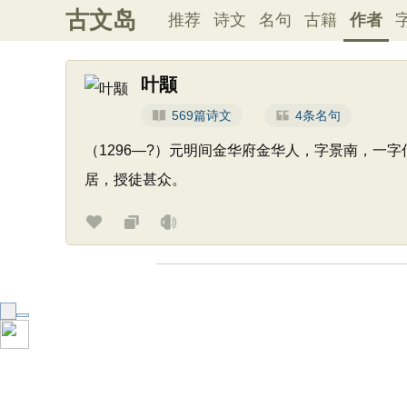
古文岛
推荐
诗文
名句
古籍
作者
叶颙
569篇诗文
4条名句
（1296—?）元明间金华府金华人，字景南，一
居，授徒甚众。