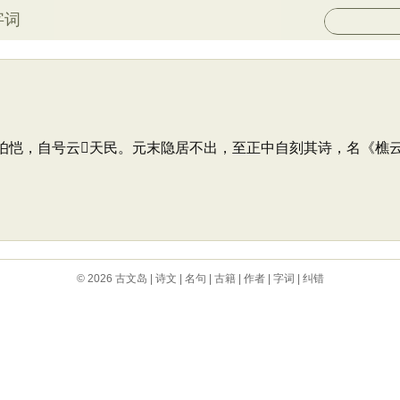
字词
字伯恺，自号云𩕢天民。元末隐居不出，至正中自刻其诗，名《
© 2026
古文岛
|
诗文
|
名句
|
古籍
|
作者
|
字词
|
纠错