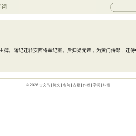
字词
主簿。随纪迁转安西将军纪室。后归梁元帝，为黄门侍郎，迁侍
© 2026
古文岛
|
诗文
|
名句
|
古籍
|
作者
|
字词
|
纠错