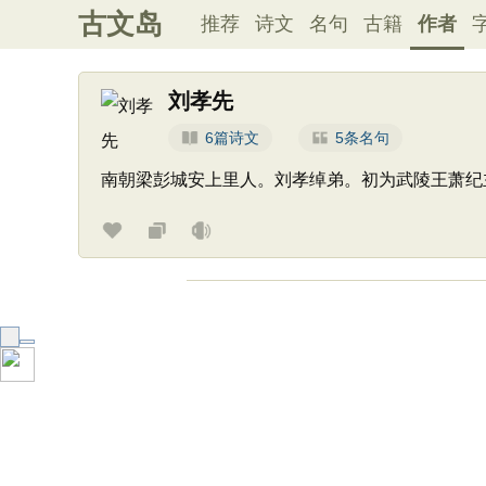
古文岛
推荐
诗文
名句
古籍
作者
刘孝先
6篇诗文
5条名句
南朝梁彭城安上里人。刘孝绰弟。初为武陵王萧纪